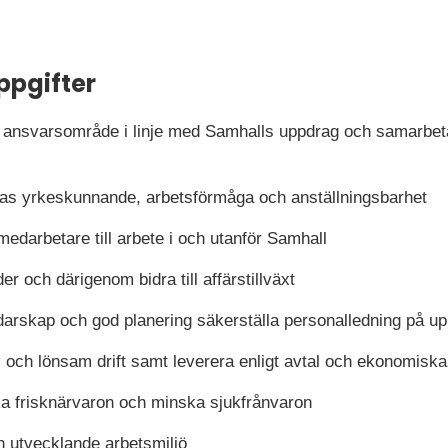
ppgifter
t ansvarsområde i linje med Samhalls uppdrag och samarbeta f
as yrkeskunnande, arbetsförmåga och anställningsbarhet
edarbetare till arbete i och utanför Samhall
r och därigenom bidra till affärstillväxt
arskap och god planering säkerställa personalledning på u
v och lönsam drift samt leverera enligt avtal och ekonomiska
öka frisknärvaron och minska sjukfrånvaron
h utvecklande arbetsmiljö