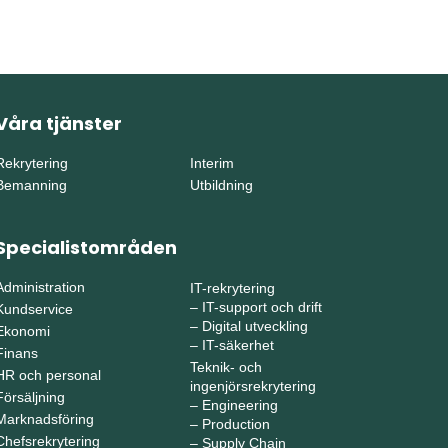
Våra tjänster
Rekrytering
Interim
Bemanning
Utbildning
Specialistområden
Administration
IT-rekrytering
–
IT-support och drift
Kundservice
–
Digital utveckling
Ekonomi
–
IT-säkerhet
Finans
Teknik- och
HR och personal
ingenjörsrekrytering
Försäljning
–
Engineering
Marknadsföring
–
Production
Chefsrekrytering
–
Supply Chain