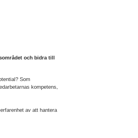
l
området och bidra till
potential? Som
medarbetarnas kompetens,
rfarenhet av att hantera