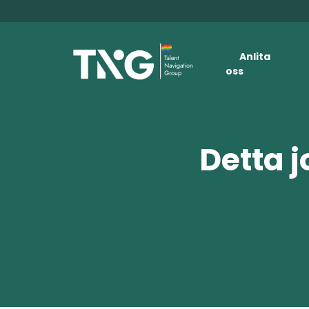
Anlita
oss
Detta j