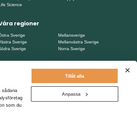
Life Science
Våra regioner
Östra Sverige
Mellansverige
Västra Sverige
Mellanvästra Sverige
Södra Sverige
Norra Sverige
Tillåt alla
en sådana
Anpassa
alysföretag
ion som du