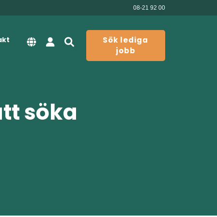
08-21 92 00
akt
Sök lediga
jobb
att söka