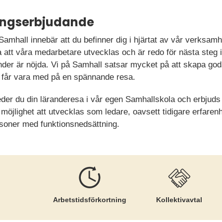
ningserbjudande
amhall innebär att du befinner dig i hjärtat av vår verksam
lla att våra medarbetare utvecklas och är redo för nästa steg i
under är nöjda. Vi på Samhall satsar mycket på att skapa goda
får vara med på en spännande resa.
leder du din läranderesa i vår egen Samhallskola och erbjud
u möjlighet att utvecklas som ledare, oavsett tidigare erfaren
rsoner med funktionsnedsättning.
Arbetstids­förkortning
Kollektiv­avtal