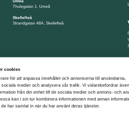
Umeå
Thulegatan 1, Umeå
Skellefteå
Strandgatan 48A, Skellefteå
r cookies
erare för att anpassa innehållet och annonserna till användarna,
ör sociala medier och analysera vår trafik. Vi vidarebefordrar äv
ormation från din enhet till de sociala medier och annons- och an
TNG är en del i företagsgruppen Key People Group
ssa kan i sin tur kombinera informationen med annan informat
om de har samlat in när du har använt deras tjänster.