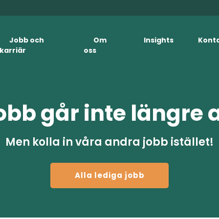
Jobb och
Om
Insights
Kont
karriär
oss
obb går inte längre 
Men kolla in våra andra jobb istället!
Alla lediga jobb