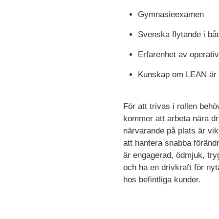
Gymnasieexamen
Svenska flytande i både
Erfarenhet av operativ
Kunskap om LEAN är 
För att trivas i rollen be
kommer att arbeta nära dri
närvarande på plats är vi
att hantera snabba föränd
är engagerad, ödmjuk, tryg
och ha en drivkraft för ny
hos befintliga kunder.