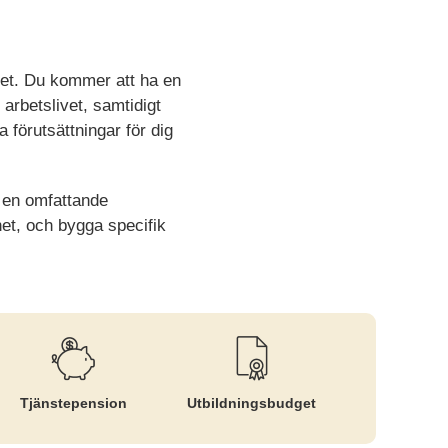
het. Du kommer att ha en
 arbetslivet, samtidigt
 förutsättningar för dig
s en omfattande
het, och bygga specifik
Tjänste­pension
Utbildnings­budget