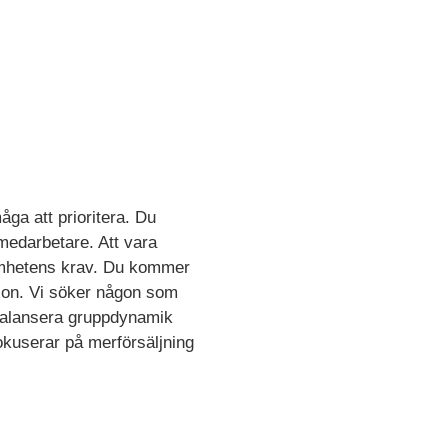
åga att prioritera. Du
medarbetare. Att vara
samhetens krav. Du kommer
tion. Vi söker någon som
a balansera gruppdynamik
fokuserar på merförsäljning