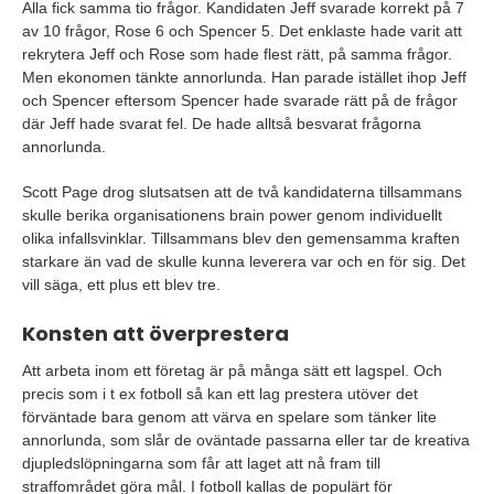
Alla fick samma tio frågor. Kandidaten Jeff svarade korrekt på 7
av 10 frågor, Rose 6 och Spencer 5. Det enklaste hade varit att
rekrytera Jeff och Rose som hade flest rätt, på samma frågor.
Men ekonomen tänkte annorlunda. Han parade istället ihop Jeff
och Spencer eftersom Spencer hade svarade rätt på de frågor
där Jeff hade svarat fel. De hade alltså besvarat frågorna
annorlunda.
Scott Page drog slutsatsen att de två kandidaterna tillsammans
skulle berika organisationens brain power genom individuellt
olika infallsvinklar. Tillsammans blev den gemensamma kraften
starkare än vad de skulle kunna leverera var och en för sig. Det
vill säga, ett plus ett blev tre.
Konsten att överprestera
Att arbeta inom ett företag är på många sätt ett lagspel. Och
precis som i t ex fotboll så kan ett lag prestera utöver det
förväntade bara genom att värva en spelare som tänker lite
annorlunda, som slår de oväntade passarna eller tar de kreativa
djupledslöpningarna som får att laget att nå fram till
straffområdet göra mål. I fotboll kallas de populärt för