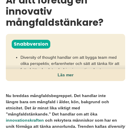
Är ditt företag en
innovativ
mångfaldstänkare?
Snabbversion
Diversity of thought handlar om att bygga team med
olika perspektiv, erfarenheter och sätt att tänka för att
fatta bättre beslut och driva innovation, bortom
Läs mer
traditionella mångfaldsparametrar.
Utan mångfald i tankesätt riskerar organisationer
grupptänk, sämre problemlösning och lägre
Nu breddas mångfaldsbegreppet. Det handlar inte
konkurrenskraft i en allt mer komplex och föränderlig
längre bara om mångfald i ålder, kön, bakgrund och
omvärld.
etnicitet. Det är minst lika viktigt med
”mångfaldstänkande.” Det handlar om att öka
Organisationer behöver därför rekrytera
innovationskraften
och rekrytera människor som har en
kompetensbaserat, ifrågasätta invanda kravprofiler
unik förmåga att tänka annorlunda. Trenden kallas
diversity
och skapa inkluderande strukturer där olikheter