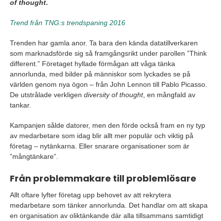
of thought
.
faktiskt tas tillvara.
Trend från TNG:s trendspaning 2016
Trenden har gamla anor. Ta bara den kända datatillverkaren
som marknadsförde sig så framgångsrikt under parollen ”Think
different.” Företaget hyllade förmågan att våga tänka
annorlunda, med bilder på människor som lyckades se på
världen genom nya ögon – från John Lennon till Pablo Picasso.
De utstrålade verkligen
diversity of thought
, en mångfald av
tankar.
Kampanjen sålde datorer, men den förde också fram en ny typ
av medarbetare som idag blir allt mer populär och viktig på
företag – nytänkarna. Eller snarare organisationer som är
”mångtänkare”.
Från problemmakare till problemlösare
Allt oftare lyfter företag upp behovet av att rekrytera
medarbetare som tänker annorlunda. Det handlar om att skapa
en organisation av oliktänkande där alla tillsammans samtidigt