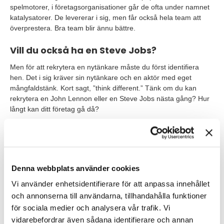
spelmotorer, i företagsorganisationer går de ofta under namnet
katalysatorer. De levererar i sig, men får också hela team att
överprestera. Bra team blir ännu bättre.
Vill du också ha en Steve Jobs?
Men för att rekrytera en nytänkare måste du först identifiera
hen. Det i sig kräver sin nytänkare och en aktör med eget
mångfaldstänk. Kort sagt, ”think different.” Tänk om du kan
rekrytera en John Lennon eller en Steve Jobs nästa gång? Hur
långt kan ditt företag gå då?
Varför inte prova? På TNG arbetar vi med
fördomsfri
rekrytering
vilket bidrar till mångfald och innovation hos
våra kunder varje dag. Hör av dig så berättar vi mer!
Kontakta oss
här
.
Denna webbplats använder cookies
Vi använder enhetsidentifierare för att anpassa innehållet
Skribent
och annonserna till användarna, tillhandahålla funktioner
Charlotte Ulvros
för sociala medier och analysera vår trafik. Vi
Charlotte är marknads- och digitalchef på Talent
vidarebefordrar även sådana identifierare och annan
Navigation Group och ansvarar för marknadsföring,