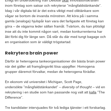
Enligt en undersökning från Deloitte
ökar
innovationskraften
inom företag som satsar och rekryterar ”mångfaldstänkande”.
Idag i vår digitala tid är det extra viktigt med oliktänkare som
vågar se bortom de invanda mönstren. Att köra på i samma
gamla (analoga) hjulspår kan vara det farligaste ett företag kan
göra – de vägarna leder sällan framåt. Tvärtom, du kan plötsligt
inse att du inte kommit någon vart, medan konkurrenterna har
åkt förbi dig för länge sen. Då står du där med tungt bagage och
en organisation som är väldigt trögstartad.
Rekrytera brain power
Därför är heterogena tankeorganisationer din bästa brain power
när det gäller att framgångsrikt lösa uppgifter. Homogena
grupper däremot förvaltar, medan de heterogena förädlar.
En ekonom vid universitet i Michigan, Scott Page,
undersökte ”mångfaldstänkandet” –
diversity of thought
– vid en
rekrytering i en studie som han passande nog valt att
kalla
”The
Difference”.
Tre kandidater intervjuades för två lediga tjänster i ett forskarlag.