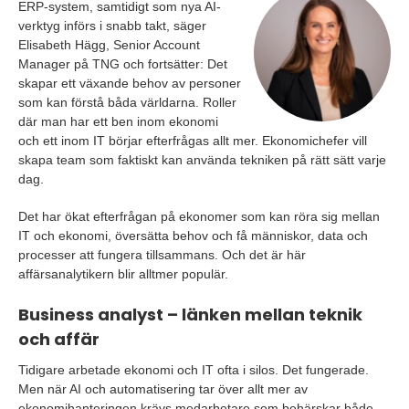
ERP-system, samtidigt som nya AI-
verktyg införs i snabb takt, säger
Elisabeth Hägg, Senior Account
Manager på TNG och fortsätter: Det
skapar ett växande behov av personer
som kan förstå båda världarna. Roller
där man har ett ben inom ekonomi
och ett inom IT börjar efterfrågas allt mer. Ekonomichefer vill
skapa team som faktiskt kan använda tekniken på rätt sätt varje
dag.
Det har ökat efterfrågan på ekonomer som kan röra sig mellan
IT och ekonomi, översätta behov och få människor, data och
processer att fungera tillsammans. Och det är här
affärsanalytikern blir alltmer populär.
Business analyst – länken mellan teknik
och affär
Tidigare arbetade ekonomi och IT ofta i silos. Det fungerade.
Men när AI och automatisering tar över allt mer av
ekonomihanteringen krävs medarbetare som behärskar både