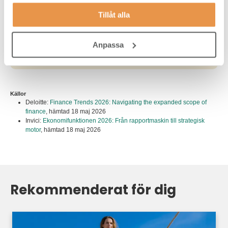
och nya kompetenskrav påverkar rekrytering,
Tillåt alla
interimslösningar och svenska arbetsgivare. Insikter och
trender som hon delar hon med sig av på TNG:s
insiktsblogg – alltid med nya perspektiv kring hur
Anpassa
kompetensförsörjning ska bygga på fakta och bidra till
mångfald, inte fördomar eller magkänsla.
Källor
Deloitte:
Finance Trends 2026: Navigating the expanded scope of
finance
,
hämtad 18 maj 2026
Invici:
Ekonomifunktionen 2026: Från rapportmaskin till strategisk
motor
,
hämtad 18 maj 2026
Rekommenderat för dig