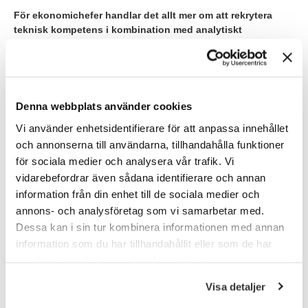
För ekonomichefer handlar det allt mer om att rekrytera
teknisk kompetens i kombination med analytiskt
kunnande. Vill du veta mer eller hur TNG kan hjälpa till med
er nästa
ekonomirekrytering
eller konsultinhyrning? Hör av
er idag!
Denna webbplats använder cookies
Kontakta oss!
Vi använder enhetsidentifierare för att anpassa innehållet
och annonserna till användarna, tillhandahålla funktioner
för sociala medier och analysera vår trafik. Vi
vidarebefordrar även sådana identifierare och annan
information från din enhet till de sociala medier och
Skribent
annons- och analysföretag som vi samarbetar med.
Charlotte Ulvros
Dessa kan i sin tur kombinera informationen med annan
Charlotte är marknads- och digitalchef på Talent
information som du har tillhandahållit eller som de har
Navigation Group och ansvarar för marknadsföring,
varumärke och digitala utveckling. Med bakgrund inom
samlat in när du har använt deras tjänster.
media och e-handel leder hon ett specialistteam inom
digital marknadsföring, webb, content och analys. Hon
Visa detaljer
följer utvecklingen på den svenska och internationella
arbetsmarknaden och analyserar hur AI, digitalisering