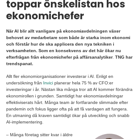
toppar önskelistan hos
ekonomichefer
När AI blir allt vanligare på ekonomiavdelningen växer
behovet av medarbetare som både är starka inom ekonomi
och förstår hur de ska applicera den nya tekniken i
verksamheten. Som en konsekvens av det här ökar nu
efterfrågan från ekonomichefer på affärsanalytiker
.
TNG har
trendspanat.
Allt fler ekonomiorganisationer investerar i AI. Enligt en
undersökning från
Invici
planerar hela 75 % av CFO:er
investeringar i år. Nästan lika många tror att AI kommer förändra
ekonomirollen i grunden. Samtidigt har ekonomiavdelningar
effektiviserats hårt. Många team är fortfarande slimmade efter
pandemin och fokus ligger ofta på att få vardagen att fungera.
En utmaning då kraven samtidigt ökar på utveckling och snabb
AI-implementering.
– Många företag sitter kvar i äldre