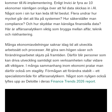
kommer till AI-implementering. Enligt Invici är fyra av 10
ekonomer nämligen oroliga över att fel data skickas in i AI.
Något som i sin tur kan leda till fel beslut. Flera undrar hur
mycket går det att lita på systemen? Hur säkerställer man
compliance? Och hur skyddar man känsliga finansiella data?
Här är affärsanalytikern viktig som brygga mellan affär, teknik
och riskhantering.
Många ekonomiavdelningar saknar idag tid att utveckla
arbetssätt och processer. Att göra sen-högen växer och
förändringsarbetet skjuts på framtiden. Därför blir personer som
kan driva utveckling samtidigt som verksamheten rullar vidare
allt viktigare. I många sammanhang inom ekonomi pratar man
därför också om stagility. Förmågan att förändra stabilt – ett
specialistområde för affärsanalytikern. Något som nyligen också
lyftes upp av Deloitte i deras
Finance Trends 2026 report
.