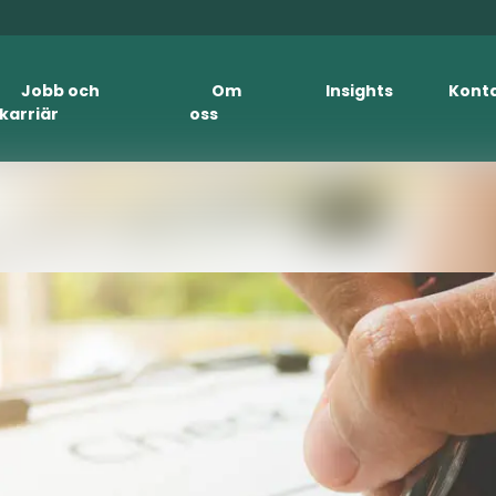
Jobb och
Om
Insights
Kont
karriär
oss