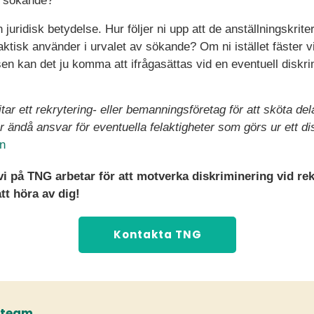
a sökande?
juridisk betydelse. Hur följer ni upp att de anställningskrite
ktisk använder i urvalet av sökande? Om ni istället fäster v
nsen kan det ju komma att ifrågasättas vid en eventuell diskri
ar ett rekrytering- eller bemanningsföretag för att sköta dela
 ändå ansvar för eventuella felaktigheter som görs ur ett di
en
vi på TNG arbetar för att motverka diskriminering vid re
t höra av dig!
Kontakta TNG
tteam