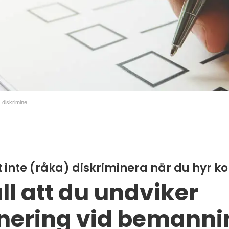
Checklista för att inte (råka) diskriminera när du hyr konsulter
t inte (råka) diskriminera när du hyr k
ll att du undviker
inering vid bemanni