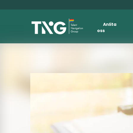
Anlita
oss