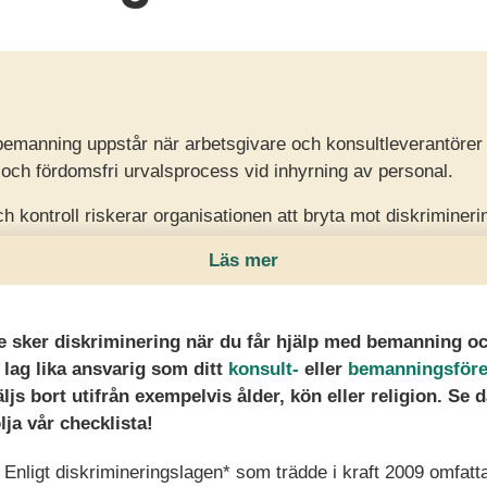
bemanning uppstår när arbetsgivare och konsultleverantörer b
ch fördomsfri urvalsprocess vid inhyrning av personal.
h kontroll riskerar organisationen att bryta mot diskrimineri
 konsekvenser och skadat arbetsgivarvarumärke.
Läs mer
ätt frågor, säkra kompetensbaserade metoder och samarbeta
rar chefer risken för diskriminering.
nte sker diskriminering när du får hjälp med bemanning o
t lag lika ansvarig som
ditt
konsult-
eller
bemanningsföre
ljs bort utifrån exempelvis ålder, kön eller religion. Se dä
ja vår checklista!
Enligt diskrimineringslagen* som trädde i kraft 2009 omfat