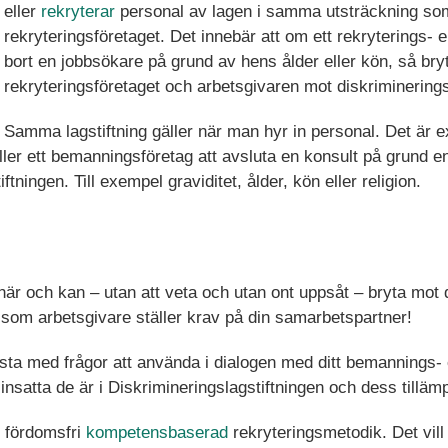
eller
rekryterar
personal av lagen i samma utsträckning s
rekryteringsföretaget. Det innebär att om ett rekryterings- e
bort en jobbsökare på grund av hens ålder eller kön, så bry
rekryteringsföretaget och arbetsgivaren mot diskriminering
Samma lagstiftning gäller när man hyr in personal. Det är exe
ller ett bemanningsföretag att avsluta en konsult på grund 
ftningen. Till exempel graviditet, ålder, kön eller religion.
 här och kan – utan att veta och utan ont uppsåt – bryta mot 
du som arbetsgivare ställer krav på din samarbetspartner!
sta med frågor att använda i dialogen med ditt bemannings- 
 insatta de är i Diskrimineringslagstiftningen och dess tilläm
n fördomsfri
kompetensbaserad
rekryteringsmetodik. Det vill 