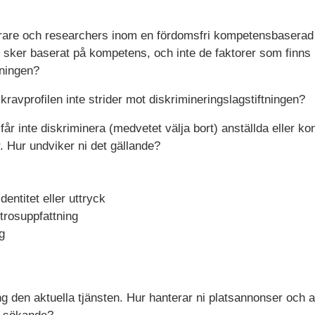
erare och researchers inom en fördomsfri kompetensbaserad r
n sker baserat på kompetens, och inte de faktorer som finns 
tningen?
 kravprofilen inte strider mot diskrimineringslagstiftningen?
år inte diskriminera (medvetet välja bort) anställda eller kon
. Hur undviker ni det gällande?
entitet eller uttryck
 trosuppfattning
g
g den aktuella tjänsten. Hur hanterar ni platsannonser och