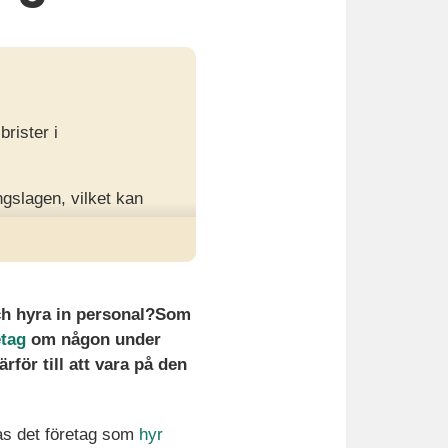
rister i
ngslagen, vilket kan
 med insatta
ch hyra in personal?
Som
tag
om någon under
rför till att vara på den
tas det företag som
hyr