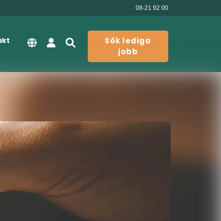
08-21 92 00
akt
Sök lediga
jobb