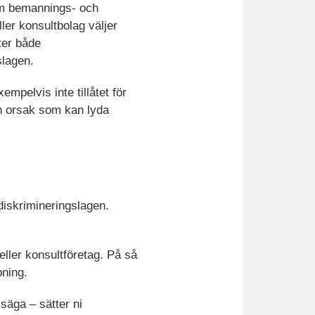
om bemannings- och
ller konsultbolag väljer
ter både
slagen.
mpelvis inte tillåtet för
en orsak som kan lyda
diskrimineringslagen.
eller konsultföretag. På så
pning.
säga – sätter ni