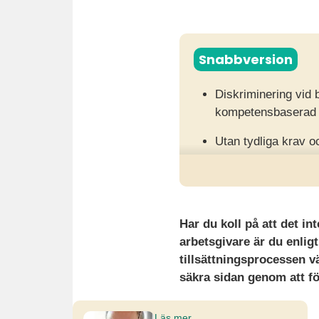
Snabbversion
Diskriminering vid 
kompetensbaserad o
Utan tydliga krav oc
leda till juridiska
Genom att ställa r
leverantörer minime
Har du koll på att det i
arbetsgivare är du enlig
tillsättningsprocessen vä
säkra sidan genom att föl
Läs mer