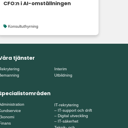
CFO:n i AI-omställningen
Konsultuthyrning
Våra tjänster
Rekrytering
Interim
Bemanning
Utbildning
Specialistområden
Administration
IT-rekrytering
–
IT-support och drift
Kundservice
–
Digital utveckling
Ekonomi
–
IT-säkerhet
Finans
Teknik- och