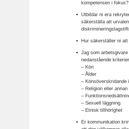
kompetensen i fokus?
Utbildar ni era rekryt
säkerställa att urvale
diskrimineringslagstif
Hur säkerställer ni att
Jag som arbetsgivare f
nedanstående kriterier
– Kön
– Ålder
– Könsöverskridande id
– Religion eller annan
– Funktionsnedsättnin
– Sexuell läggning
– Etnisk tillhörighet
Er kommunikation krin