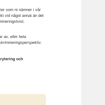
rier som ni nämner i vår
ikt vid något annat än det
mineringstvist.
r av, eller hela
skrimineringsperspektiv.
krytering och