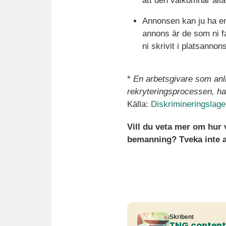
att den välkomnar all
Annonsen kan ju ha en 
annons är de som ni fa
ni skrivit i platsanno
*
En arbetsgivare som anlit
rekryteringsprocessen, har
Källa:
Diskrimineringslag
Vill du veta mer om hur 
bemanning? Tveka inte at
Skribent
TNG conten