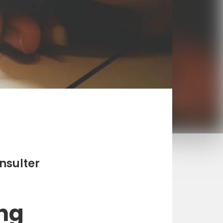
onsulter
ng