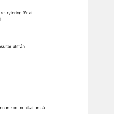
ekrytering för att
i
sulter utifrån
 annan kommunikation så