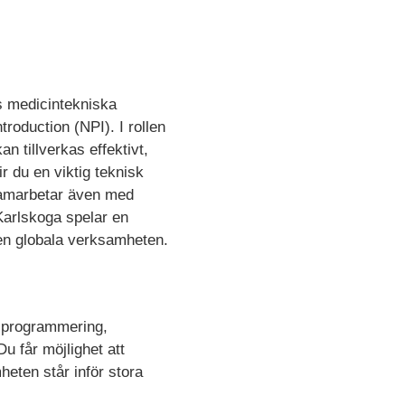
s medicintekniska
roduction (NPI). I rollen
n tillverkas effektivt,
 du en viktig teknisk
 samarbetar även med
 Karlskoga spelar en
den globala verksamheten.
C programmering,
Du får möjlighet att
eten står inför stora