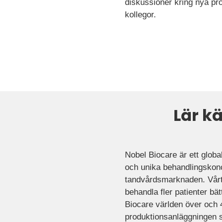
diskussioner kring nya pro
kollegor.
Lär k
Nobel Biocare är ett glob
och unika behandlingskonc
tandvårdsmarknaden. Vårt m
behandla fler patienter bä
Biocare världen över och
produktionsanläggningen s