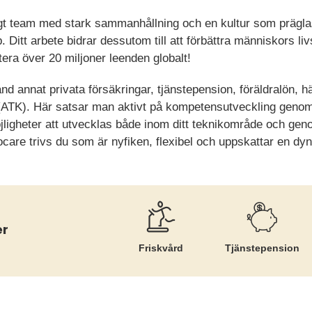
nigt team med stark sammanhållning och en kultur som prägl
Ditt arbete bidrar dessutom till att förbättra människors liv
bilitera över 20 miljoner leenden globalt!
nd annat privata försäkringar, tjänstepension, föräldralön, 
 (ATK). Här satsar man aktivt på kompetensutveckling genom
jligheter att utvecklas både inom ditt teknikområde och geno
care trivs du som är nyfiken, flexibel och uppskattar en dy
er
Friskvård
Tjänste­pension