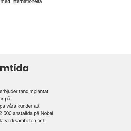
 med internationella
amtida
erbjuder tandimplantat
ar på
lpa våra kunder att
 2 500 anställda på Nobel
lla verksamheten och