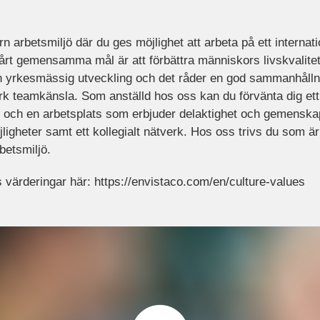
 arbetsmiljö där du ges möjlighet att arbeta på ett internati
r vårt gemensamma mål är att förbättra människors livskvalite
och yrkesmässig utveckling och det råder en god sammanhålln
ark teamkänsla. Som anställd hos oss kan du förvänta dig ett
r och en arbetsplats som erbjuder delaktighet och gemenskap
ligheter samt ett kollegialt nätverk. Hos oss trivs du som är
betsmiljö.
värderingar här: https://envistaco.com/en/culture-values