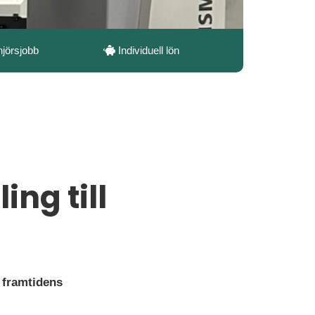
njörsjobb
Individuell lön
ng till
 framtidens