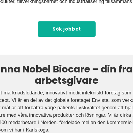
dukter, tillverkningsbarhet och industrialisering tillsammans
Sök jobbet
änna Nobel Biocare – din fr
arbetsgivare
alt marknadsledande, innovativt medicintekniskt företag som 
ept. Vi är en del av det globala företaget Envista, som verk
ål är att förbättra varje patients livskvalitet genom att hjä
ttre med våra innovativa produkter och lösningar. Vi är cirka
 400 medarbetare i Norden, fördelade mellan den kommersie
om vi har i Karlskoga.