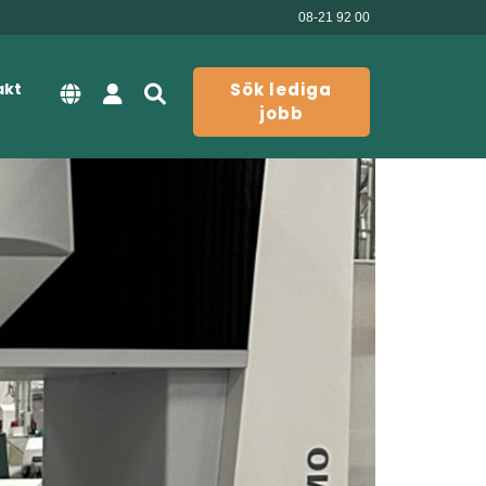
08-21 92 00
akt
Sök lediga
jobb