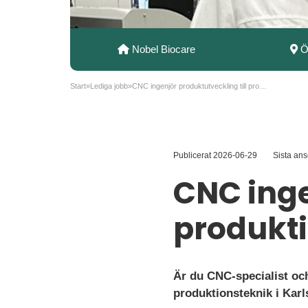
Nobel Biocare
Ö
Start
»
Lediga jobb
»
CNC ingenjör produktutveckling till produktion
Publicerat
2026-06-29
Sista an
CNC inge
produkt
Är du CNC-specialist oc
produktionsteknik i Kar