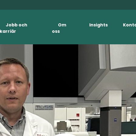
Jobb och
Om
Insights
Kont
karriär
oss