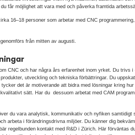
t du får möjlighet att vara med och påverka framtida arbetss
 cirka 16–18 personer som arbetar med CNC programmering, 
t genomförs från mitten av augusti.
ningar
 inom CNC och har några års erfarenhet inom yrket. Du trivs i 
produkter, utveckling och tekniska förbättringar. Du uppskat
 tycker det är motiverande att bidra med lösningar kring hu
h kvalitativt sätt. Har du dessuom arbetat med CAM programm
höver du vara analytisk, kommunikativ och nyfiken samtidigt s
 och arbeta i förändringsdrivna miljöer. Du känner dig bek
ebär regelbunden kontakt med R&D i Zürich. Här förväntas du