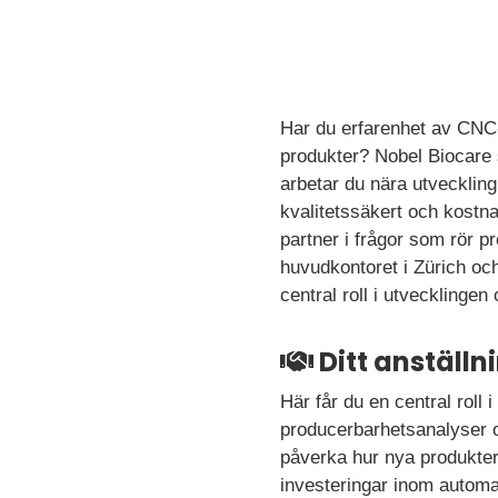
Har du erfarenhet av CNC-
produkter? Nobel Biocare s
arbetar du nära utveckling,
kvalitetssäkert och kostn
partner i frågor som rör 
huvudkontoret i Zürich och
central roll i utveckling
Ditt anställ
Här får du en central rol
producerbarhetsanalyser och
påverka hur nya produkter
investeringar inom automa