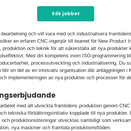
Sök jobbet
bearbetning och vill vara med och industrialisera framtiden
öker en erfaren CNC-ingenjör till teamet för New Product Int
 produktion och teknik för att säkerställa att nya produkter ka
adseffektivt. Med din kompetens inom ISO-programmering blir
producerbarhet, processutveckling och industrialisering. Du
 blir en del av en innovativ organisation där anläggningen i
en och implementeringen av nya produkter och processer för 
ningserbjudande
l i arbetet med att utveckla framtidens produktion genom CN
 tekniska förbättringsinitiativ kopplade till nya produkter. 
 och produktionslösningar utvecklas samtidigt som verksamh
tion, nya maskiner och framtida produktionsflöden.