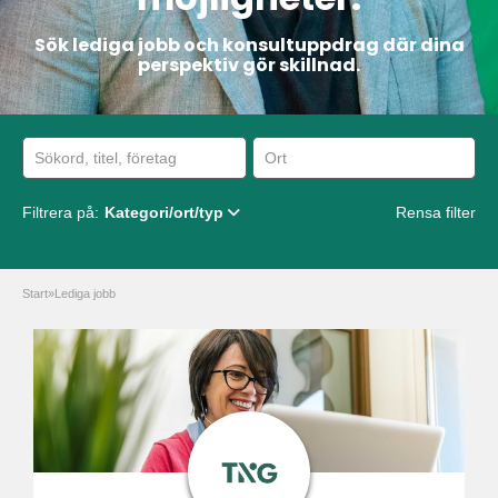
Sök lediga jobb och konsultuppdrag där dina
perspektiv gör skillnad.
Filtrera på:
Kategori/ort/typ
Rensa filter
Start
»
Lediga jobb