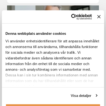
Denna webbplats använder cookies
Vi använder enhetsidentifierare för att anpassa innehållet
och annonserna till användarna, tillhandahålla funktioner
för sociala medier och analysera vår trafik. Vi
vidarebefordrar även sådana identifierare och annan
Senior account manager till
Jungheinrich Östersund
information från din enhet till de sociala medier och
annons- och analysföretag som vi samarbetar med.
Dessa kan i sin tur kombinera informationen med annan
Östersund
Försäljning / säljjobb
information som du har tillhandahållit eller som de har
samlat in när du har använt deras tjänster.
Visa detaljer