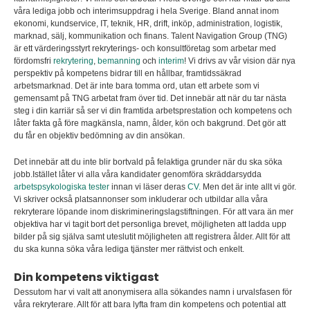
våra lediga jobb och interimsuppdrag i hela Sverige. Bland annat inom
ekonomi, kundservice, IT, teknik, HR, drift, inköp, administration, logistik,
marknad, sälj, kommunikation och finans. Talent Navigation Group (TNG)
är ett värderingsstyrt rekryterings- och konsultföretag som arbetar med
fördomsfri
rekrytering
,
bemanning
och
interim
! Vi drivs av vår vision där nya
perspektiv på kompetens bidrar till en hållbar, framtidssäkrad
arbetsmarknad. Det är inte bara tomma ord, utan ett arbete som vi
gemensamt på TNG arbetat fram över tid. Det innebär att när du tar nästa
steg i din karriär så ser vi din framtida arbetsprestation och kompetens och
låter fakta gå före magkänsla, namn, ålder, kön och bakgrund. Det gör att
du får en objektiv bedömning av din ansökan.
Det innebär att du inte blir bortvald på felaktiga grunder när du ska söka
jobb.Istället låter vi alla våra kandidater genomföra skräddarsydda
arbetspsykologiska tester
innan vi läser deras
CV.
Men det är inte allt vi gör.
Vi skriver också platsannonser som inkluderar och utbildar alla våra
rekryterare löpande inom diskrimineringslagstiftningen. För att vara än mer
objektiva har vi tagit bort det personliga brevet, möjligheten att ladda upp
bilder på sig själva samt uteslutit möjligheten att registrera ålder. Allt för att
du ska kunna söka våra lediga tjänster mer rättvist och enkelt.
Din kompetens viktigast
Dessutom har vi valt att anonymisera alla sökandes namn i urvalsfasen för
våra rekryterare. Allt för att bara lyfta fram din kompetens och potential att