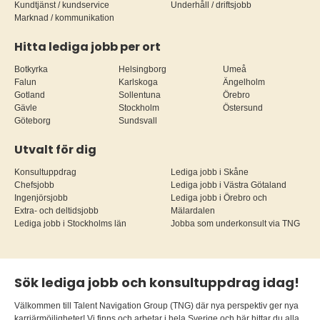
Kundtjänst / kundservice
Underhåll / driftsjobb
Marknad / kommunikation
Hitta lediga jobb per ort
Botkyrka
Helsingborg
Umeå
Falun
Karlskoga
Ängelholm
Gotland
Sollentuna
Örebro
Gävle
Stockholm
Östersund
Göteborg
Sundsvall
Utvalt för dig
Konsultuppdrag
Lediga jobb i Skåne
Chefsjobb
Lediga jobb i Västra Götaland
Ingenjörsjobb
Lediga jobb i Örebro och
Extra- och deltidsjobb
Mälardalen
Lediga jobb i Stockholms län
Jobba som underkonsult via TNG
Sök lediga jobb och konsultuppdrag idag!
Välkommen till Talent Navigation Group (TNG) där nya perspektiv ger nya
karriärmöjligheter! Vi finns och arbetar i hela Sverige och här hittar du alla