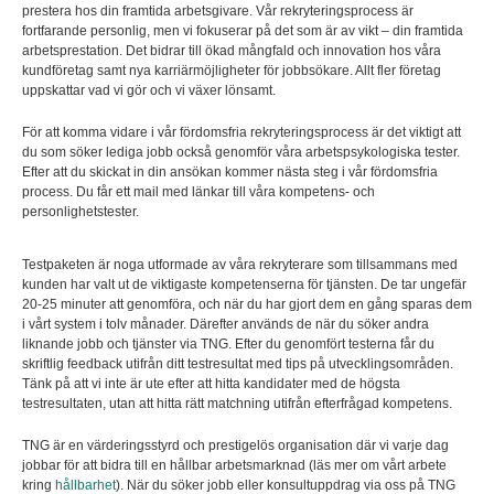
prestera hos din framtida arbetsgivare. Vår rekryteringsprocess är
fortfarande personlig, men vi fokuserar på det som är av vikt – din framtida
arbetsprestation. Det bidrar till ökad mångfald och innovation hos våra
kundföretag samt nya karriärmöjligheter för jobbsökare. Allt fler företag
uppskattar vad vi gör och vi växer lönsamt.
För att komma vidare i vår fördomsfria rekryteringsprocess är det viktigt att
du som söker lediga jobb också genomför våra arbetspsykologiska tester.
Efter att du skickat in din ansökan kommer nästa steg i vår fördomsfria
process. Du får ett mail med länkar till våra kompetens- och
personlighetstester.
Testpaketen är noga utformade av våra rekryterare som tillsammans med
kunden har valt ut de viktigaste kompetenserna för tjänsten. De tar ungefär
20-25 minuter att genomföra, och när du har gjort dem en gång sparas dem
i vårt system i tolv månader. Därefter används de när du söker andra
liknande jobb och tjänster via TNG. Efter du genomfört testerna får du
skriftlig feedback utifrån ditt testresultat med tips på utvecklingsområden.
Tänk på att vi inte är ute efter att hitta kandidater med de högsta
testresultaten, utan att hitta rätt matchning utifrån efterfrågad kompetens.
TNG är en värderingsstyrd och prestigelös organisation där vi varje dag
jobbar för att bidra till en hållbar arbetsmarknad (läs mer om vårt arbete
kring
hållbarhet
). När du söker jobb eller konsultuppdrag via oss på TNG