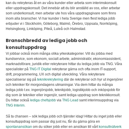
kan du rekryteras åt en av våra kunder eller arbeta som interimskonsult
eller uppdragskonsult
.
Det innebär att du blir anställd av oss, eller arbetar
som underkonsult, men arbetar ute hos våra uppdragsgivare som finns
inom alla branscher. Vi har kunder i hela Sverige men flest lediga jobb
erbjuder vi i Stockholm, Göteborg, Malmö, Örebro, Uppsala, Norrköping,
Helsingborg, Linköping, Piteå, Luleå och Halmstad.
Branschbredd av lediga jobb och
konsultuppdrag
Vi jobbar också inom många olika yrkeskategorier. Vill du jobba med
kundservice, som ekonom, socialt arbete, administratör, ekonomiassistent,
marknadsförare, juridik eller rekryterare hittar du lediga jobb via TNG. Våra
specialister på
TNG IT Digital
rekryterar gärna och ofta inom IT-support,
drift, programmering, UX och digital utveckling. Våra rekryterare
specialiserar sig på
teknikrekrytering
där de rekryterar och hyr ut ingenjörer
och tekniker för morgondagens utmaningar. Via dem hittar du många
lediga jobb t.ex. ingenjörsjobb, teknikjobb, logistikjobb och inköpsjobb för
dig som är tekniker eller ingenjör, samt lediga uppdrag som teknikkonsult.
Du hittar också
lediga chefsjobb
via
TNG Lead
samt interimsuppdrag via
TNG Interim
.
Så ta chansen – sök lediga jobb och tjänster idag! Hittar du inget jobb eller
konsultuppdrag som passar dig just nu, får du gärna göra en
spontanansökan
om du söker jobb eller en ansökan till vårt
konsultnätverk