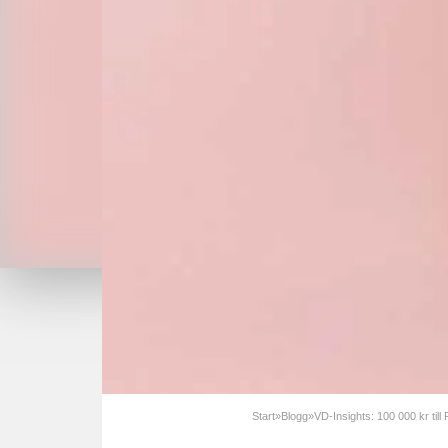
Start
»
Blogg
»