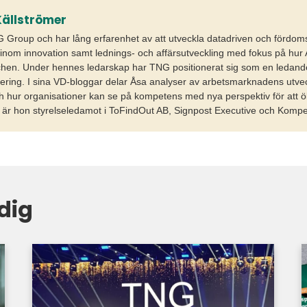
ällströmer
Group och har lång erfarenhet av att utveckla datadriven och fördoms
 inom innovation samt lednings- och affärsutveckling med fokus på hur 
en. Under hennes ledarskap har TNG positionerat sig som en ledande
tering. I sina VD-bloggar delar Åsa analyser av arbetsmarknadens utvec
h hur organisationer kan se på kompetens med nya perspektiv för att öka
l är hon styrelseledamot i ToFindOut AB, Signpost Executive och Komp
dig