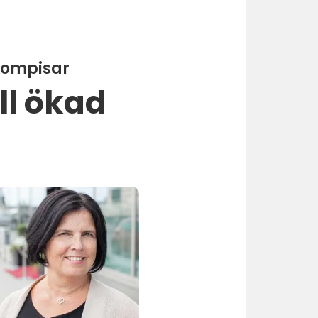
kkompisar
ill ökad