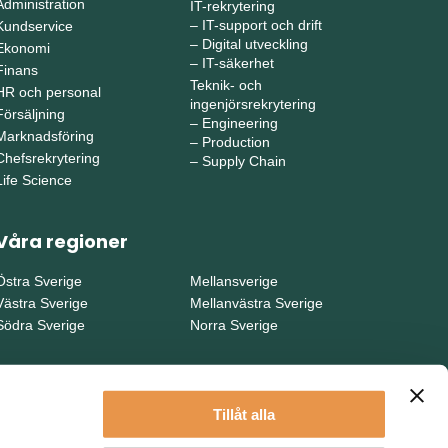
Administration
IT-rekrytering
–
IT-support och drift
Kundservice
–
Digital utveckling
Ekonomi
–
IT-säkerhet
Finans
Teknik- och
HR och personal
ingenjörsrekrytering
Försäljning
–
Engineering
Marknadsföring
–
Production
Chefsrekrytering
–
Supply Chain
Life Science
Våra regioner
Östra Sverige
Mellansverige
Västra Sverige
Mellanvästra Sverige
Södra Sverige
Norra Sverige
Tillåt alla