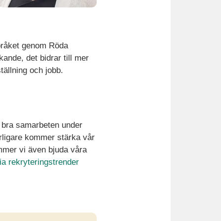
 språket genom Röda
ande, det bidrar till mer
ällning och jobb.
tt bra samarbeten under
erligare kommer stärka vår
mer vi även bjuda våra
ia rekryteringstrender