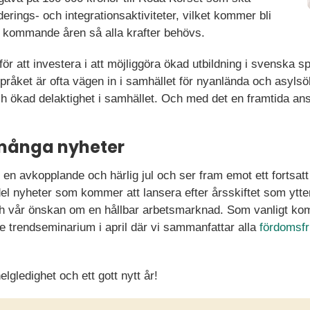
derings- och integrationsaktiviteter, vilket kommer bli
 kommande åren så alla krafter behövs.
för att investera i att möjliggöra ökad utbildning i svenska
åket är ofta vägen in i samhället för nyanlända och asylsök
h ökad delaktighet i samhället. Och med det en framtida anst
 många nyheter
 en avkopplande och härlig jul och ser fram emot ett fortsa
del nyheter som kommer att lansera efter årsskiftet som ytt
 vår önskan om en hållbar arbetsmarknad. Som vanligt kom
e trendseminarium i april där vi sammanfattar alla
fördomsfr
gledighet och ett gott nytt år!