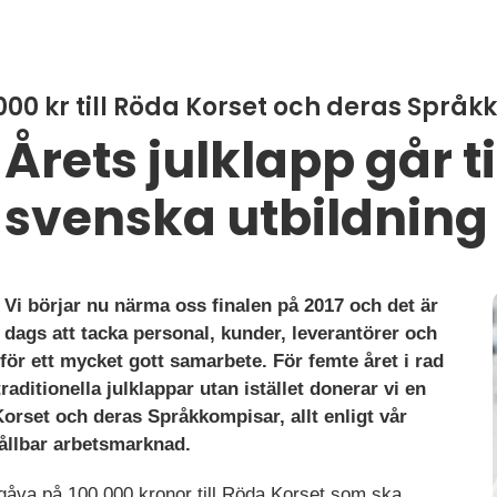
 000 kr till Röda Korset och deras Språ
Årets julklapp går t
svenska utbildning
Vi börjar nu närma oss finalen på 2017 och det är
dags att tacka personal, kunder, leverantörer och
ör ett mycket gott samarbete. För femte året i rad
 traditionella julklappar utan istället donerar vi en
orset och deras Språkkompisar, allt enligt vår
hållbar arbetsmarknad.
n gåva på 100 000 kronor till Röda Korset som ska