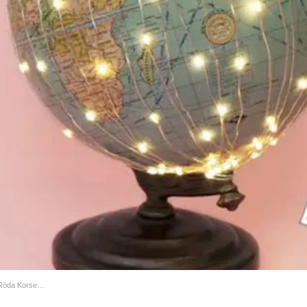
VD-Insights: 100 000 kr till Röda Korset och deras Språkkompisar