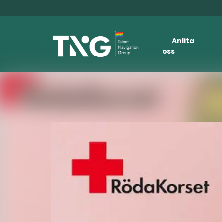
Anlita
oss