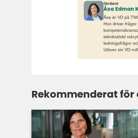
Skribent
Åsa Edman K
Åsa är VD på TNG 
Hon driver frågor
kompetensbransch
teknikstödd rekry
ledningsfrågor oc
Utöver sin VD-rol
Rekommenderat för 