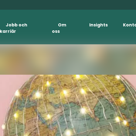
Jobb och
Om
Insights
Kont
karriär
oss