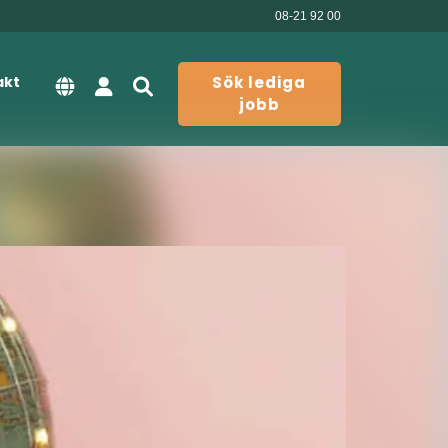
08-21 92 00
akt
Sök lediga
jobb