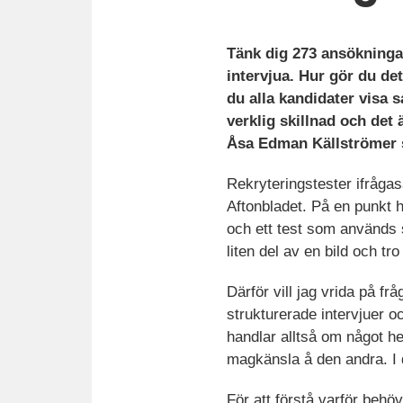
Tänk dig 273 ansökningar 
intervjua. Hur gör du det
du alla kandidater visa
verklig skillnad och det
Åsa Edman Källströmer 
Rekryteringstester ifråga
Aftonbladet. På en punkt ha
och ett test som används 
liten del av en bild och tr
Därför vill jag vrida på f
strukturerade intervjuer o
handlar alltså om något he
magkänsla å den andra. I 
För att förstå varför behöv