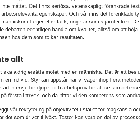
inte måttet. Det finns seriösa, vetenskapligt förankrade te
arbetsrelevanta egenskaper. Och så finns det förenklade ty
människor i färger eller fack, ungefär som stjärntecken. D
de debatten egentligen handla om kvalitet, alltså om att höja
sen hos dem som tolkar resultaten.
te allt
est ska aldrig ersätta mötet med en människa. Det är ett besl
om en individ. Styrkan uppstår när vi väger ihop flera metoder
rerad intervju för djupet och arbetsprov för att se kompetensen
för på första intryck, och då hittar vi den kompetens som andr
ggt vår rekrytering på objektivitet i stället för magkänsla o
r det som driver tillväxt. Tester kan vara en del av process