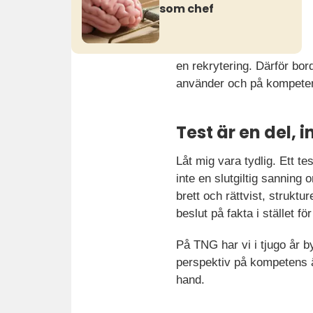
som chef
en rekrytering. Därför bor
använder och på kompeten
Test är en del, in
Låt mig vara tydlig. Ett t
inte en slutgiltig sanning 
brett och rättvist, struktu
beslut på fakta i stället 
På TNG har vi i tjugo år by
perspektiv på kompetens ä
hand.