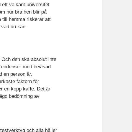
tt välkänt universitet
om hur bra hen blir på
 till hemma riskerar att
m vad du kan.
t. Och den ska absolut inte
etendenser med bevisad
ad en person är.
rkaste faktorn för
er en kopp kaffe. Det är
vägd bedömning av
testverktyg och alla håller