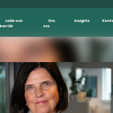
Jobb och
Om
Insights
Kont
karriär
oss