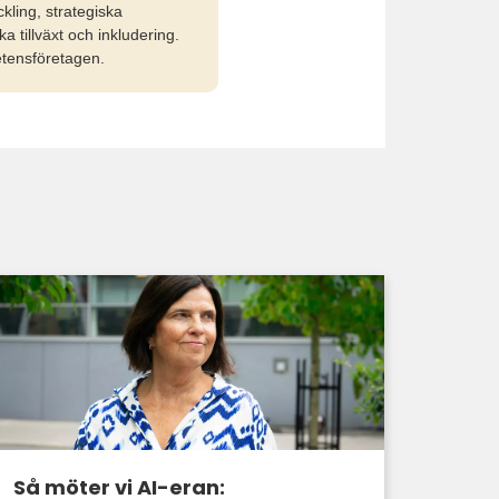
kling, strategiska
 tillväxt och inkludering.
etensföretagen.
Så möter vi AI-eran: