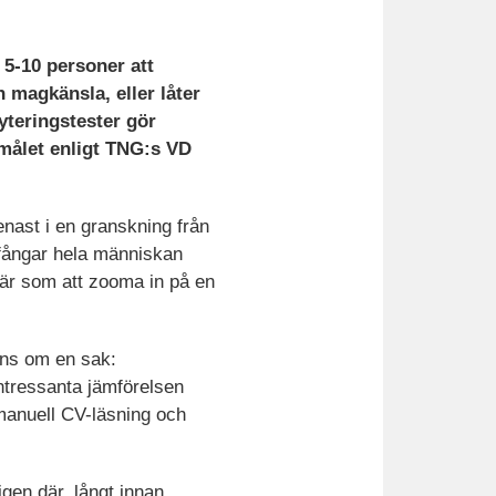
t 5-10 personer att
n magkänsla, eller låter
yteringstester gör
 målet enligt TNG:s VD
nast i en granskning från
g fångar hela människan
fär som att zooma in på en
rens om en sak:
intressanta jämförelsen
 manuell CV-läsning och
igen där, långt innan