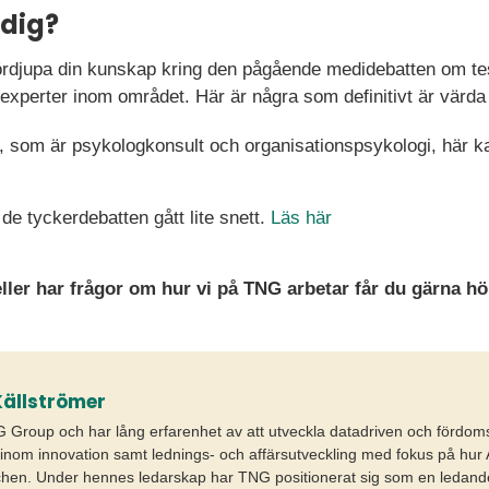
 dig?
fördjupa din kunskap kring den pågående medidebatten om t
a experter inom området. Här är några som definitivt är värda
 som är psykologkonsult och organisationspsykologi, här kan
de tyckerdebatten gått lite snett.
Läs här
ller har frågor om hur vi på TNG arbetar får du gärna hör
ällströmer
Group och har lång erfarenhet av att utveckla datadriven och fördoms
 inom innovation samt lednings- och affärsutveckling med fokus på hur 
en. Under hennes ledarskap har TNG positionerat sig som en ledande