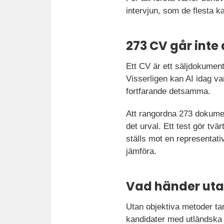
intervjun, som de flesta k
273 CV går inte
Ett CV är ett säljdokument.
Visserligen kan AI idag va
fortfarande detsamma.
Att rangordna 273 dokument
det urval. Ett test gör tv
ställs mot en representati
jämföra.
Vad händer utan
Utan objektiva metoder ta
kandidater med utländska 