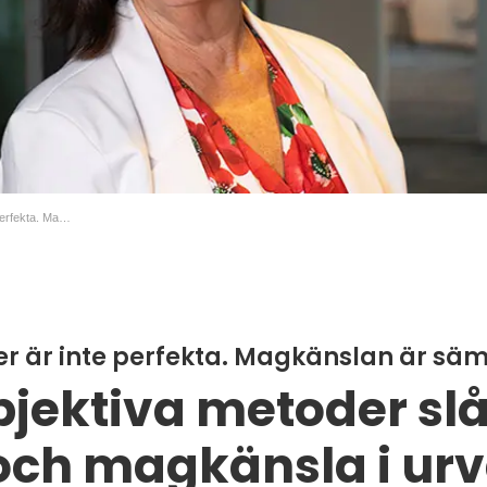
Rekryteringstester är inte perfekta. Magkänslan är sämre.
er är inte perfekta. Magkänslan är säm
bjektiva metoder sl
och magkänsla i urv