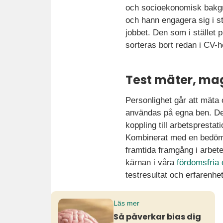
och socioekonomisk bakgru
och hann engagera sig i st
jobbet. Den som i stället 
sorteras bort redan i CV-h
Test mäter, ma
Personlighet går att mäta 
användas på egna ben. De
koppling till arbetsprestat
Kombinerat med en bedömni
framtida framgång i arbete
kärnan i våra
fördomsfria
testresultat och erfarenhe
Läs mer
Så påverkar bias dig