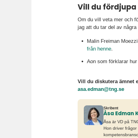
Vill du fördjupa
Om du vill veta mer och 
jag att du tar del av någr
Malin Freiman Moezzi,
från henne
.
Aon som förklarar hur 
Vill du diskutera ämnet e
asa.edman@tng.se
Skribent
Åsa Edman K
Åsa är VD på TNG 
Hon driver frågor
kompetensbransch