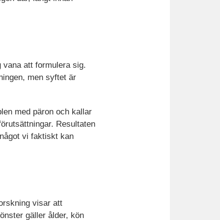
g vana att formulera sig.
kningen, men syftet är
plen med päron och kallar
örutsättningar. Resultaten
något vi faktiskt kan
rskning visar att
ster gäller ålder, kön