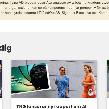
tering. I sina VD-bloggar delar Åsa analyser av arbetsmarknadens utvec
h hur organisationer kan se på kompetens med nya perspektiv för att öka
l är hon styrelseledamot i ToFindOut AB, Signpost Executive och Komp
dig
TNG lanserar ny rapport om AI