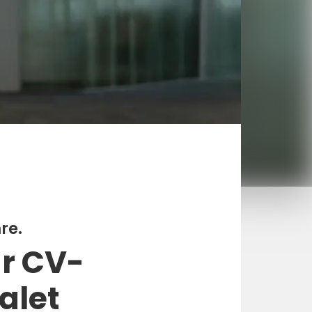
re.
år CV-
alet