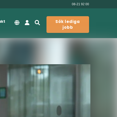
08-21 92 00
akt
Sök lediga
jobb