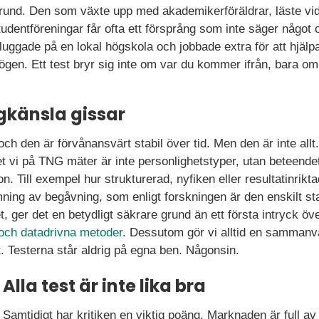
nd. Den som växte upp med akademikerföräldrar, läste vid e
udentföreningar får ofta ett försprång som inte säger något 
pluggade på en lokal högskola och jobbade extra för att hjälpa
ögen. Ett test bryr sig inte om var du kommer ifrån, bara o
gkänsla gissar
och den är förvånansvärt stabil över tid. Men den är inte all
t vi på TNG mäter är inte personlighetstyper, utan beteend
ion. Till exempel hur strukturerad, nyfiken eller resultatinrikt
ng av begåvning, som enligt forskningen är den enskilt sta
t, ger det en betydligt säkrare grund än ett första intryck öv
 och datadrivna metoder
. Dessutom gör vi alltid en samman
t. Testerna står aldrig på egna ben. Någonsin.
Alla test är inte lika bra
Samtidigt har kritiken en viktig poäng. Marknaden är full av 