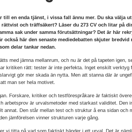
till en enda tjänst, i vissa fall ännu mer. Du ska välja u
 rättvist och träffsäkert? Läser du 273 CV och litar på di
 samma sak under samma förutsättningar? Det är här rekr
 är också här den senaste mediedebatten skjuter bredvid
som delar tankar nedan.
sätts med jämna mellanrum, och nu är det på tapeten igen, se
r kritiken rätt: tester är inte perfekta. Inget enskilt verkty
slarvigt gör mer skada än nytta. Men att stanna där är unge
o att man ser hela motivet.
rågan. Forskare, kritiker och testförespråkare är faktiskt öve
ch arbetsprov är urvalsmetoder med starkast validitet. Den 
lt annat. Den står mellan test och struktur å ena sidan och
den jämförelsen vinner strukturen varje gång.
er vi titta på vad som faktiskt händer i ett urval. Det är näml