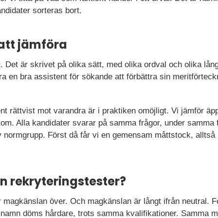
andidater sorteras bort.
 att jämföra
 Det är skrivet på olika sätt, med olika ordval och olika lån
ra en bra assistent för sökande att förbättra sin meritförtec
 rättvist mot varandra är i praktiken omöjligt. Vi jämför äp
ärtom. Alla kandidater svarar på samma frågor, under samma f
v normgrupp. Först då får vi en gemensam måttstock, alltså 
 rekryteringstester?
r magkänslan över. Och magkänslan är långt ifrån neutral. Fo
namn döms hårdare, trots samma kvalifikationer. Samma mön