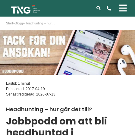
Start
»
Blogg
»
Headhunting – hur går det till?
Lästid: 1 minut
Publicerad:
2017-04-19
Senast redigerad:
2026-07-13
Headhunting – hur går det till?
Jobbpodd om att bli
headhuntad i