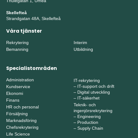
Thulegatan 1, Umeå
Skellefteå
Strandgatan 48A, Skellefteå
Våra tjänster
Rekrytering
Interim
Bemanning
Utbildning
Specialistområden
Administration
IT-rekrytering
–
IT-support och drift
Kundservice
–
Digital utveckling
Ekonomi
–
IT-säkerhet
Finans
Teknik- och
HR och personal
ingenjörsrekrytering
Försäljning
–
Engineering
Marknadsföring
–
Production
Chefsrekrytering
–
Supply Chain
Life Science