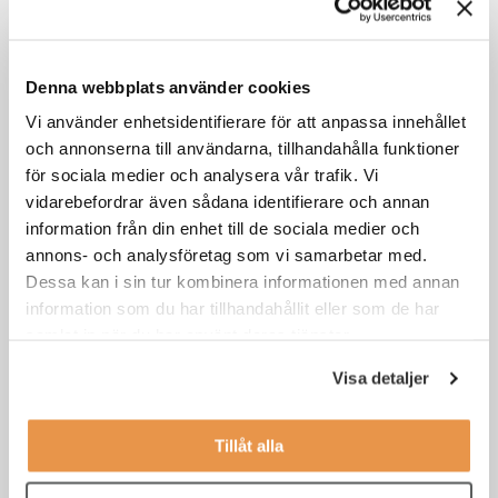
Caseintervjuer inom rekrytering – vad,
hur och varför?
Denna webbplats använder cookies
Vi använder enhetsidentifierare för att anpassa innehållet
Din karriär
,
Söka jobb
och annonserna till användarna, tillhandahålla funktioner
för sociala medier och analysera vår trafik. Vi
vidarebefordrar även sådana identifierare och annan
information från din enhet till de sociala medier och
annons- och analysföretag som vi samarbetar med.
Dessa kan i sin tur kombinera informationen med annan
information som du har tillhandahållit eller som de har
samlat in när du har använt deras tjänster.
Visa detaljer
Nyårslistan! Så fyller du på med ny energi
Tillåt alla
under jul och nyår