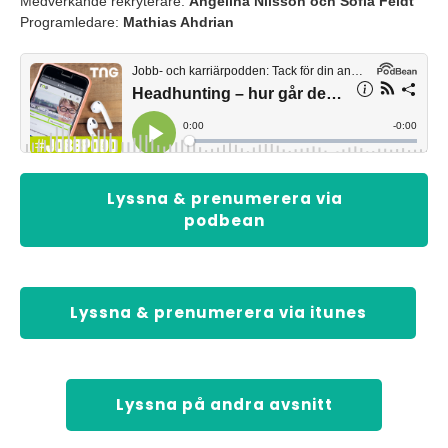
Medverkande rekryterare:
Angelina Nilsson och Sofia Feldt
Programledare:
Mathias Ahdrian
Lyssna & prenumerera via
podbean
Lyssna & prenumerera via itunes
Lyssna på andra avsnitt