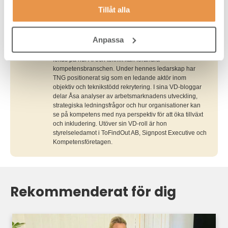
Skribent
Tillåt alla
Åsa Edman Källströmer
Åsa är VD på TNG Group och har lång erfarenhet av att
utveckla datadriven och fördomsfri
Anpassa
kompetensförsörjning. Hon driver frågor inom
innovation samt lednings- och affärsutveckling med
fokus på hur AI och teknik kan förändra
kompetensbranschen. Under hennes ledarskap har
TNG positionerat sig som en ledande aktör inom
objektiv och teknikstödd rekrytering. I sina VD-bloggar
delar Åsa analyser av arbetsmarknadens utveckling,
strategiska ledningsfrågor och hur organisationer kan
se på kompetens med nya perspektiv för att öka tillväxt
och inkludering. Utöver sin VD-roll är hon
styrelseledamot i ToFindOut AB, Signpost Executive och
Kompetensföretagen.
Rekommenderat för dig