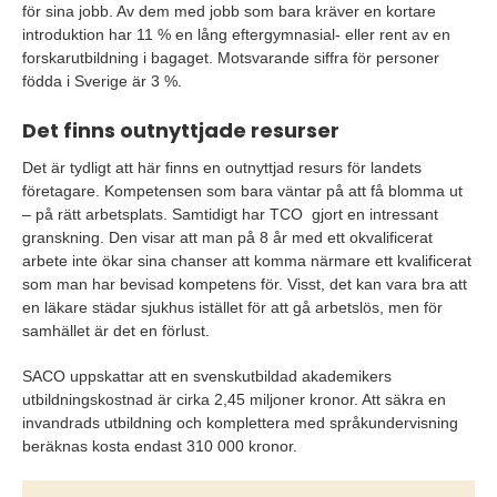
för sina jobb. Av dem med jobb som bara kräver en kortare
introduktion har 11 % en lång eftergymnasial- eller rent av en
forskarutbildning i bagaget. Motsvarande siffra för personer
födda i Sverige är 3 %.
Det finns outnyttjade resurser
Det är tydligt att här finns en outnyttjad resurs för landets
företagare. Kompetensen som bara väntar på att få blomma ut
– på rätt arbetsplats. Samtidigt har TCO gjort en intressant
granskning. Den visar att man på 8 år med ett okvalificerat
arbete inte ökar sina chanser att komma närmare ett kvalificerat
som man har bevisad kompetens för. Visst, det kan vara bra att
en läkare städar sjukhus istället för att gå arbetslös, men för
samhället är det en förlust.
SACO uppskattar att en svenskutbildad akademikers
utbildningskostnad är cirka 2,45 miljoner kronor. Att säkra en
invandrads utbildning och komplettera med språkundervisning
beräknas kosta endast 310 000 kronor.