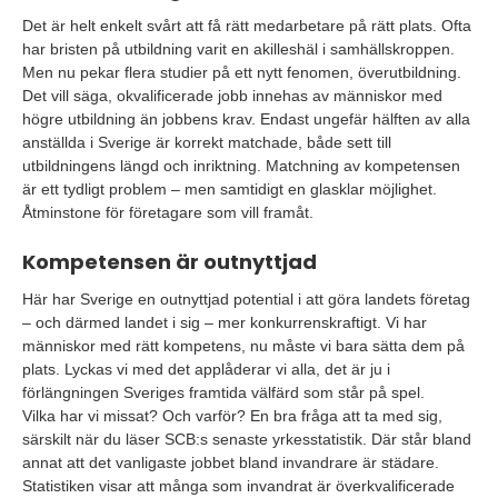
Det är helt enkelt svårt att få rätt medarbetare på rätt plats. Ofta
har bristen på utbildning varit en akilleshäl i samhällskroppen.
Men nu pekar flera studier på ett nytt fenomen, överutbildning.
Det vill säga, okvalificerade jobb innehas av människor med
högre utbildning än jobbens krav. Endast ungefär hälften av alla
anställda i Sverige är korrekt matchade, både sett till
utbildningens längd och inriktning. Matchning av kompetensen
är ett tydligt problem – men samtidigt en glasklar möjlighet.
Åtminstone för företagare som vill framåt.
Kompetensen är outnyttjad
Här har Sverige en outnyttjad potential i att göra landets företag
– och därmed landet i sig – mer konkurrenskraftigt. Vi har
människor med rätt kompetens, nu måste vi bara sätta dem på
plats. Lyckas vi med det applåderar vi alla, det är ju i
förlängningen Sveriges framtida välfärd som står på spel.
Vilka har vi missat? Och varför? En bra fråga att ta med sig,
särskilt när du läser SCB:s senaste yrkesstatistik. Där står bland
annat att det vanligaste jobbet bland invandrare är städare.
Statistiken visar att många som invandrat är överkvalificerade