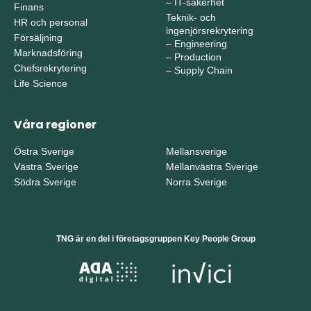
–
IT-säkerhet
Finans
Teknik- och
HR och personal
ingenjörsrekrytering
Försäljning
–
Engineering
Marknadsföring
–
Production
Chefsrekrytering
–
Supply Chain
Life Science
Våra regioner
Östra Sverige
Mellansverige
Västra Sverige
Mellanvästra Sverige
Södra Sverige
Norra Sverige
TNG är en del i företagsgruppen Key People Group