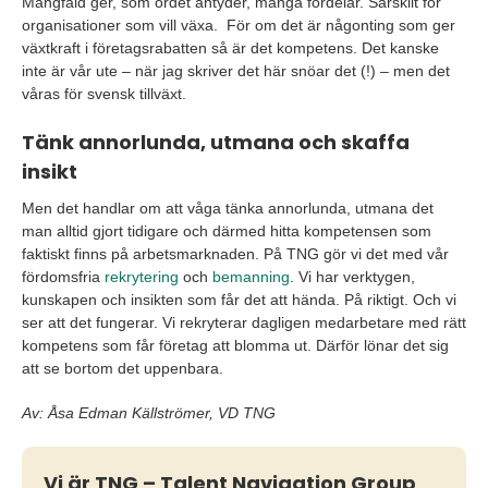
Mångfald ger, som ordet antyder, många fördelar. Särskilt för
organisationer som vill växa. För om det är någonting som ger
växtkraft i företagsrabatten så är det kompetens. Det kanske
inte är vår ute – när jag skriver det här snöar det (!) – men det
våras för svensk tillväxt.
Tänk annorlunda, utmana och skaffa
insikt
Men det handlar om att våga tänka annorlunda, utmana det
man alltid gjort tidigare och därmed hitta kompetensen som
faktiskt finns på arbetsmarknaden. På TNG gör vi det med vår
fördomsfria
rekrytering
och
bemanning
. Vi har verktygen,
kunskapen och insikten som får det att hända. På riktigt. Och vi
ser att det fungerar. Vi rekryterar dagligen medarbetare med rätt
kompetens som får företag att blomma ut. Därför lönar det sig
att se bortom det uppenbara.
Av: Åsa Edman Källströmer, VD TNG
Vi är TNG – Talent Navigation Group