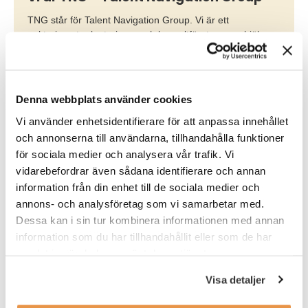
TNG står för Talent Navigation Group. Vi är ett
auktoriserat rekryterings- och konsultföretag som hjälper
arbetsgivare att navigera på en arbetsmarknad i snabb
förändring. Genom objektiva och datadrivna metoder
säkerställer vi att rätt kompetens hamnar på rätt plats.
Oavsett om det handlar om rekrytering, bemanning eller
Denna webbplats använder cookies
interim.
Vi använder enhetsidentifierare för att anpassa innehållet
Med vår vetenskapligt baserade rekryteringsmetodik
och annonserna till användarna, tillhandahålla funktioner
hjälper vi arbetsgivare i hela Sverige att fatta smartare
för sociala medier och analysera vår trafik. Vi
kompetensbeslut och bygga team som driver tillväxt.
vidarebefordrar även sådana identifierare och annan
Samtidigt får jobbsökare en rättvis och modern
information från din enhet till de sociala medier och
kandidatupplevelse där kompetens, potential och drivkraft
annons- och analysföretag som vi samarbetar med.
väger tyngre än namn, ålder eller bakgrund.
Dessa kan i sin tur kombinera informationen med annan
information som du har tillhandahållit eller som de har
Vår story
samlat in när du har använt deras tjänster.
Visa detaljer