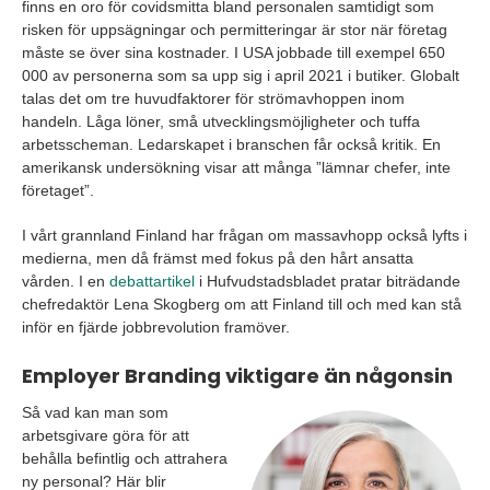
finns en oro för covidsmitta bland personalen samtidigt som
risken för uppsägningar och permitteringar är stor när företag
måste se över sina kostnader. I USA jobbade till exempel 650
000 av personerna som sa upp sig i april 2021 i butiker. Globalt
talas det om tre huvudfaktorer för strömavhoppen inom
handeln. Låga löner, små utvecklingsmöjligheter och tuffa
arbetsscheman. Ledarskapet i branschen får också kritik. En
amerikansk undersökning visar att många ”lämnar chefer, inte
företaget”.
I vårt grannland Finland har frågan om massavhopp också lyfts i
medierna, men då främst med fokus på den hårt ansatta
vården. I en
debattartikel
i Hufvudstadsbladet pratar biträdande
chefredaktör Lena Skogberg om att Finland till och med kan stå
inför en fjärde jobbrevolution framöver.
Employer Branding viktigare än någonsin
Så vad kan man som
arbetsgivare göra för att
behålla befintlig och attrahera
ny personal? Här blir