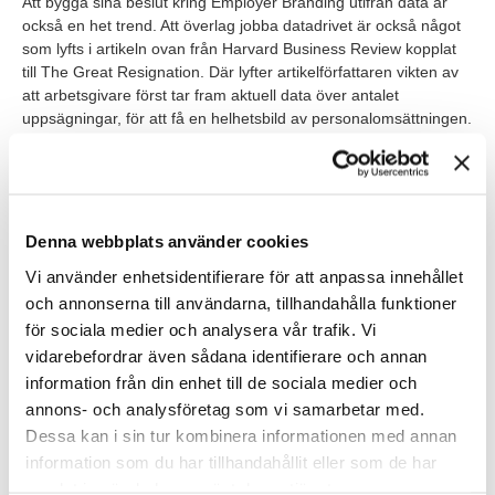
Att bygga sina beslut kring Employer Branding utifrån data är
också en het trend. Att överlag jobba datadrivet är också något
som lyfts i artikeln ovan från Harvard Business Review kopplat
till The Great Resignation. Där lyfter artikelförfattaren vikten av
att arbetsgivare först tar fram aktuell data över antalet
uppsägningar, för att få en helhetsbild av personalomsättningen.
För att i nästa steg gräva djupare och få fram fakta kring varför
en medarbetare väljer att sluta och vilka yrkesgrupper som är
mest benägna att säga upp sig. Allt för att få fram mönster och
framåt kunna jobba proaktivt och få fler att stanna.
Denna webbplats använder cookies
PS! Du vet väl att vi på TNG gärna hjälper till om du behöver
Vi använder enhetsidentifierare för att anpassa innehållet
hjälp med att nå ut till flera kandidater och stärka ditt Employer
och annonserna till användarna, tillhandahålla funktioner
Brand och anställningserbjudande?
för sociala medier och analysera vår trafik. Vi
vidarebefordrar även sådana identifierare och annan
Kontakta oss idag!
information från din enhet till de sociala medier och
annons- och analysföretag som vi samarbetar med.
Dessa kan i sin tur kombinera informationen med annan
information som du har tillhandahållit eller som de har
Skribent
Charlotte Ulvros
samlat in när du har använt deras tjänster.