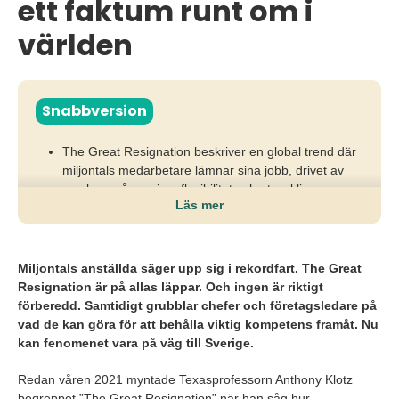
ett faktum runt om i
världen
Snabbversion
The Great Resignation beskriver en global trend där
miljontals medarbetare lämnar sina jobb, drivet av
nya krav på mening, flexibilitet och utveckling.
Läs mer
När medarbetare lämnar i snabb takt riskerar
arbetsgivare ökade rekryteringsbehov, högre
kostnader och tappad konkurrenskraft.
Miljontals anställda säger upp sig i rekordfart. The Great
Resignation är på allas läppar. Och ingen är riktigt
Företag behöver stärka sitt Employer Brand med
förberedd. Samtidigt grubblar chefer och företagsledare
på
tydligt ledarskap, re-skilling, inkluderande kultur och
vad de kan göra för att behålla viktig kompetens framåt. Nu
datadrivna insikter för att behålla och attrahera rätt
kan fenomenet vara på väg till Sverige.
kompetens.
Redan våren 2021 myntade Texasprofessorn Anthony Klotz
begreppet ”The Great Resignation” när han såg hur