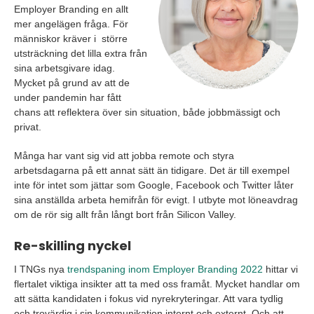
Employer Branding en allt
mer angelägen fråga. För
människor kräver i större
utsträckning det lilla extra från
sina arbetsgivare idag.
Mycket på grund av att de
under pandemin har fått
chans att reflektera över sin situation, både jobbmässigt och
privat.
Många har vant sig vid att jobba remote och styra
arbetsdagarna på ett annat sätt än tidigare. Det är till exempel
inte för intet som jättar som Google, Facebook och Twitter låter
sina anställda arbeta hemifrån för evigt. I utbyte mot löneavdrag
om de rör sig allt från långt bort från Silicon Valley.
Re-skilling nyckel
I TNGs nya
trendspaning inom Employer Branding 2022
hittar vi
flertalet viktiga insikter att ta med oss framåt. Mycket handlar om
att sätta kandidaten i fokus vid nyrekryteringar. Att vara tydlig
och trovärdig i sin kommunikation internt och externt. Och att