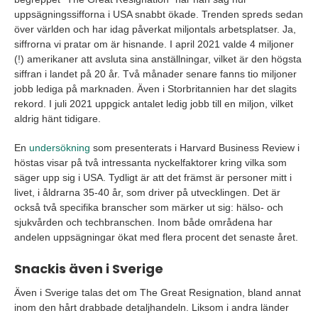
uppsägningssifforna i USA snabbt ökade. Trenden spreds sedan
över världen och har idag påverkat miljontals arbetsplatser. Ja,
siffrorna vi pratar om är hisnande. I april 2021 valde 4 miljoner
(!) amerikaner att avsluta sina anställningar, vilket är den högsta
siffran i landet på 20 år. Två månader senare fanns tio miljoner
jobb lediga på marknaden. Även i Storbritannien har det slagits
rekord. I juli 2021 uppgick antalet ledig jobb till en miljon, vilket
aldrig hänt tidigare.
En
undersökning
som presenterats i Harvard Business Review i
höstas visar på två intressanta nyckelfaktorer kring vilka som
säger upp sig i USA. Tydligt är att det främst är personer mitt i
livet, i åldrarna 35-40 år, som driver på utvecklingen. Det är
också två specifika branscher som märker ut sig: hälso- och
sjukvården och techbranschen. Inom både områdena har
andelen uppsägningar ökat med flera procent det senaste året.
Snackis även i Sverige
Även i Sverige talas det om The Great Resignation, bland annat
inom den hårt drabbade detaljhandeln. Liksom i andra länder