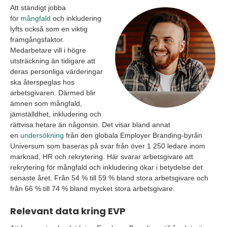
Att ständigt jobba
för
mångfald
och inkludering
lyfts också som en viktig
framgångsfaktor.
Medarbetare vill i högre
utsträckning än tidigare att
deras personliga värderingar
ska återspeglas hos
arbetsgivaren. Därmed blir
ämnen som mångfald,
jämställdhet, inkludering och
rättvisa hetare än någonsin. Det visar bland annat
en
undersökning
från den globala Employer Branding-byrån
Universum som baseras på svar från över 1 250 ledare inom
marknad, HR och rekrytering. Här svarar arbetsgivare att
rekrytering för mångfald och inkludering ökar i betydelse det
senaste året. Från 54 % till 59 % bland stora arbetsgivare och
från 66 % till 74 % bland mycket stora arbetsgivare.
Relevant data kring EVP