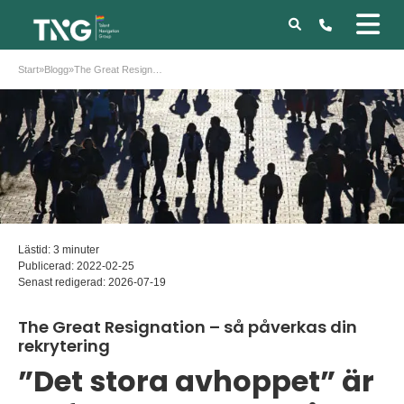
Start
»
Blogg
»
The Great Resignation – så påverkas din rekrytering
Lästid: 3 minuter
Publicerad:
2022-02-25
Senast redigerad:
2026-07-19
The Great Resignation – så påverkas din
rekrytering
”Det stora avhoppet” är