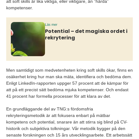
att soft skills är lika viktiga, eller viktigare, än ”hårda”
kompetenser.
Läs mer
Potential – det magiska ordet i
rekrytering
Men samtidigt som medvetenheten kring soft
skills
ökar, finns en
osäkerhet kring hur man ska mäta, identifiera och bedöma dem.
Enligt LinkedIn-rapporten uppger 57 procent att de kämpar för
att på ett precist sätt bedöma mjuka kompetenser. Och endast
41 procent har formella processer för att klara av det.
En grundläggande del av TNG:s fördomsfria
rekryteringsmetodik är att fokusera enbart på mätbar
kompetens och potential, snarare än att stirra sig blind på CV-
historik och subjektiva tolkningar. Vår metodik bygger på den
senaste forskningen och 15 års utvecklingsarbete. Ett arbetssätt