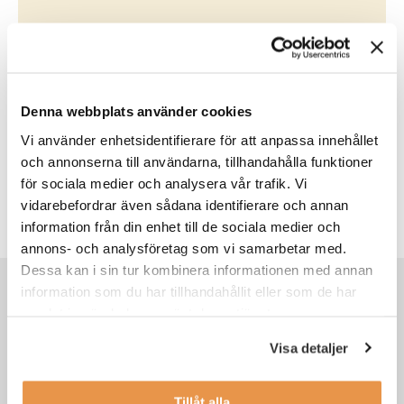
Denna webbplats använder cookies
Skribent
Vi använder enhetsidentifierare för att anpassa innehållet
TNG contentteam
och annonserna till användarna, tillhandahålla funktioner
TNG:s contentteam bidrar löpande med inlägg och
för sociala medier och analysera vår trafik. Vi
kortare nyheter kring TNG:s verksamhet. Teamet delar
också med sig av artiklar med jobb- och karriärtips samt
vidarebefordrar även sådana identifierare och annan
yrkesguider för de i början av sin karriär.
information från din enhet till de sociala medier och
annons- och analysföretag som vi samarbetar med.
Dessa kan i sin tur kombinera informationen med annan
information som du har tillhandahållit eller som de har
Rekommenderat för dig
samlat in när du har använt deras tjänster.
Visa detaljer
Tillåt alla