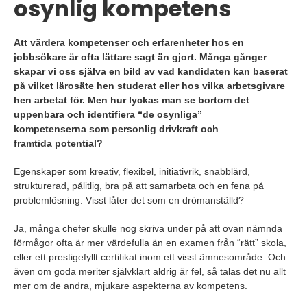
osynlig kompetens
Att värdera kompetenser och erfarenheter hos en
jobbsökare är ofta lättare sagt än gjort. Många gånger
skapar vi oss själva en bild av vad kandidaten kan baserat
på vilket lärosäte hen studerat eller hos vilka arbetsgivare
hen arbetat för. Men hur lyckas man se bortom det
uppenbara och identifiera “de osynliga”
kompetenserna som personlig drivkraft och
framtida potential?
Egenskaper som kreativ, flexibel, initiativrik, snabblärd,
strukturerad, pålitlig, bra på att samarbeta och
en fen
a på
problemlösning.
Visst låter det som
en drömanställd
?
Ja, många chefer skulle nog skriva under på att ovan nämnda
förmågor ofta är mer värdefulla än en examen från “rätt”
skola,
eller ett prestigefyllt certifikat inom ett visst ämnesområde.
Och
även om goda meriter självklart aldrig är fel, så talas det nu allt
mer om de andra, mjukare aspekterna av kompetens.