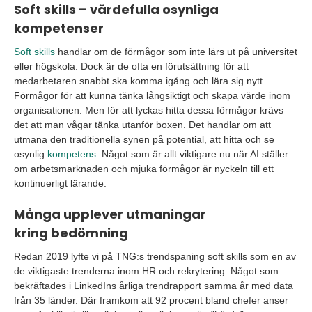
Soft skills – värdefulla osynliga
kompetenser
Soft skills
handlar om de förmågor som inte lärs ut på universitet
eller högskola. Dock är de ofta en förutsättning för att
medarbetaren snabbt ska komma igång och lära sig nytt.
Förmågor för att kunna tänka långsiktigt och skapa värde inom
organisationen. Men för att lyckas hitta dessa förmågor krävs
det att man vågar tänka utanför boxen. Det handlar om att
utmana den traditionella synen på potential, att hitta och se
osynlig
kompetens
.
Något som är allt viktigare nu när AI ställer
om arbetsmarknaden och mjuka förmågor är nyckeln till ett
kontinuerligt lärande.
Många upplever utmaningar
kring bedömning
Redan 2019 lyfte vi på TNG:s trendspaning soft skills som en av
de viktigaste trenderna inom HR och rekrytering. Något som
bekräftades i LinkedIns årliga trendrapport samma år med data
från 35 länder. Där framkom att 92 procent bland chefer anser