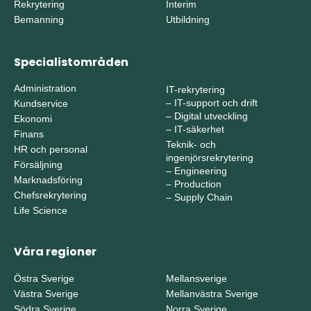
Rekrytering
Interim
Bemanning
Utbildning
Specialistområden
Administration
IT-rekrytering
–
IT-support och drift
Kundservice
–
Digital utveckling
Ekonomi
–
IT-säkerhet
Finans
Teknik- och
HR och personal
ingenjörsrekrytering
Försäljning
–
Engineering
Marknadsföring
–
Production
Chefsrekrytering
–
Supply Chain
Life Science
Våra regioner
Östra Sverige
Mellansverige
Västra Sverige
Mellanvästra Sverige
Södra Sverige
Norra Sverige