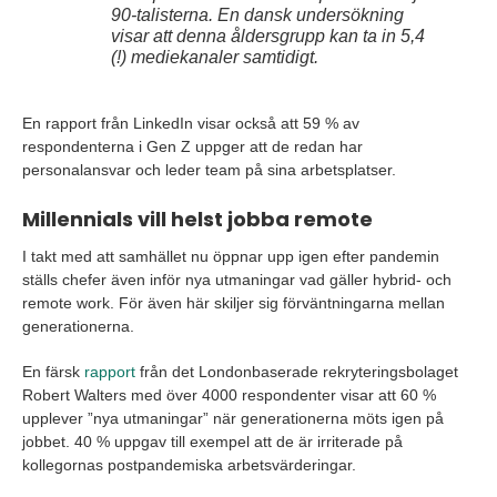
90-talisterna. En dansk undersökning
visar att denna åldersgrupp kan ta in 5,4
(!) mediekanaler samtidigt.
En rapport från LinkedIn visar också att 59 % av
respondenterna i Gen Z uppger att de redan har
personalansvar och leder team på sina arbetsplatser.
Millennials vill helst jobba remote
I takt med att samhället nu öppnar upp igen efter pandemin
ställs chefer även inför nya utmaningar vad gäller hybrid- och
remote work. För även här skiljer sig förväntningarna mellan
generationerna.
En färsk
rapport
från det Londonbaserade rekryteringsbolaget
Robert Walters med över 4000 respondenter visar att 60 %
upplever ”nya utmaningar” när generationerna möts igen på
jobbet. 40 % uppgav till exempel att de är irriterade på
kollegornas postpandemiska arbetsvärderingar.