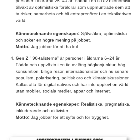
personer i åldrarna 25–40 år. Födda i en tid av ekonomisk
tillväxt av optimistiska föräldrar som uppmuntrade dem att
ta risker, samarbeta och bli entreprenörer i en teknikdriven
värld.
Kännetecknande egenskaper:
Självsäkra, optimistiska
och söker en högre mening på jobbet.
Motto:
Jag jobbar för att ha kul.
Gen Z
” 90-talisterna” är personer i åldrarna 6–24 år.
Födda och uppväxta i en tid av lång högkonjunktur, hög
konsumtion, billiga resor, internationalister och nu senare
populism, polarisering, politisk oro och klimatdiskussioner.
Kallas ofta för digital natives och har inte upplevt en värld
utan mobiler, sociala medier, appar och internet.
Kännetecknande egenskaper:
Realistiska, pragmatiska,
inkluderande och aktivister.
Motto:
Jag jobbar för ett syfte och för trygghet.