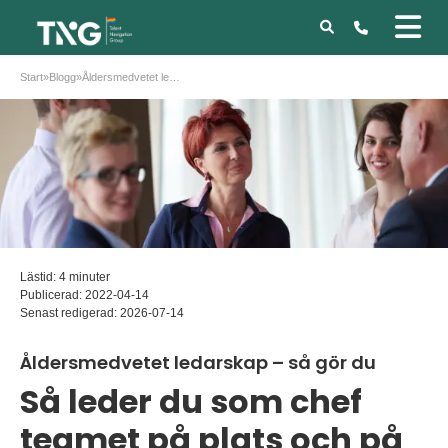
Start
»
Blogg
»
Åldersmedvetet ledarskap – så gör du
Lästid: 4 minuter
Publicerad:
2022-04-14
Senast redigerad:
2026-07-14
Åldersmedvetet ledarskap – så gör du
Så leder du som chef
teamet på plats och på