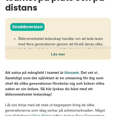
distans
Snabbversion
Åldersmedvetet ledarskap handlar om att leda team
med flera generationer genom att förstå deras olika
drivkrafter, värderingar och förväntningar på
Läs mer
chefskap, arbete och flexibilitet.
Utan insikt i generationsskillnader riskerar chefer
konflikter, minskat engagemang och svårigheter att
Att satsa på mångfald i teamet är
lönsamt
. Det vet vi.
få hybrid- och distansarbete att fungera i praktiken.
Samtidigt som det självklart är en utmaning för dig som
chef då olika generationer förväntar sig och kräver olika
Chefer behöver därför anpassa sitt ledarskap,
saker av sin ledare. Så här lyckas du bäst med ett
fungera som mentor, skapa tydlig kommunikation och
åldersmedvetet ledarskap!
balansera struktur, flexibilitet och syfte för att samla
teamet och ta tillvara all kompetens.
Låt oss börja med att reda ut begreppen kring de olika
generationerna som idag verkar på arbetsmarknaden. Något
som författaren
Olivia Mclvor
lyfter i boken
Four Generations