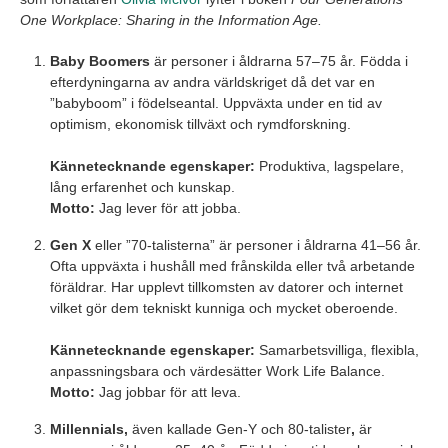
One Workplace: Sharing in the Information Age.
Baby Boomers
är personer i åldrarna 57–75 år. Födda i
efterdyningarna av andra världskriget då det var en
”babyboom” i födelseantal. Uppväxta under en tid av
optimism, ekonomisk tillväxt och rymdforskning.
Kännetecknande egenskaper:
Produktiva, lagspelare,
lång erfarenhet och kunskap.
Motto:
Jag lever för att jobba.
Gen X
eller ”70-talisterna” är personer i åldrarna 41–56 år.
Ofta uppväxta i hushåll med frånskilda eller två arbetande
föräldrar. Har upplevt tillkomsten av datorer och internet
vilket gör dem tekniskt kunniga och mycket oberoende.
Kännetecknande egenskaper:
Samarbetsvilliga, flexibla,
anpassningsbara och värdesätter Work Life Balance.
Motto:
Jag jobbar för att leva.
Millennials,
även kallade Gen-Y och 80-talister
,
är