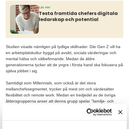
Läs mer
Testa framtida chefers digitala
ledarskap och potential
Studien visade nämligen på tydliga skillnader. Där Gen Z vill ha
en arbetsplatskultur byggd på avsikt, sociala värderingar och
mental hälsa och välbefinnande. Medan de äldre
generationerna tycker att de yngre i första hand ska fokusera på
själva jobbet i sig.
Samtidigt som Millennials, som också är det stora
mellanchefssegmentet, trycker på mest om och värdesätter
flexibilitet och remote work. Medan en tredjedel av de övriga
åldersgrupperna anser att denna grupp spelar ”familje- och
långpendlingskortet” i för stor utsträckning.
Gen Z vill bort från 24/7-samhället