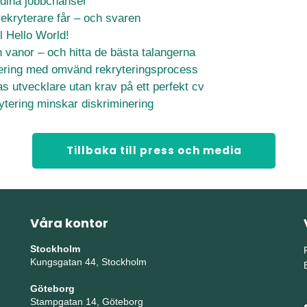
dina jobbchanser
rekryterare får – och svaren
ll Hello World!
vanor – och hitta de bästa talangerna
nering med omvänd rekryteringsprocess
as utvecklare utan krav på ett perfekt cv
tering minskar diskriminering
Tillbaka till press och media
Våra kontor
Stockholm
Kungsgatan 44, Stockholm
Göteborg
Stampgatan 14, Göteborg