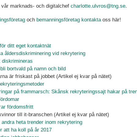
l vår marknads- och digitalchef
charlotte.ulvros@tng.se
.
ingsföretag
och
bemanningsföretag
kontakta
oss här!
för ditt eget kontaktnät
ika åldersdiskriminering vid rekrytering
t diskrimineras
 bli bortvald på namn och bild
a är friskast på jobbet (Artikel ej kvar på nätet)
rekryteringsmetoder
ringar på frammarsch: Skånsk rekryteringssajt hakar på tre
 fördomar
ar fördomsfritt
nnor till it-branschen (Artikel ej kvar på nätet)
 andra heta trender inom rekrytering
 att ha koll på år 2017