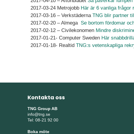
2017-04-10 – Aftonbladet
Så påverkar lumpen 
2017-03-24 Metrojobb
Här är 6 vanliga frågor 
2017-03-16 – Verkstäderna
TNG blir partner ti
2017-02-20 – Almega
Se bortom fördomar och 
2017-02-12 – Civilekonomen
Mindre diskrimi
2017-01-21- Computer Sweden
Här snabbdrill
2017-01-18- Realtid
TNG:s vetenskapliga rekry
Kontakta oss
TNG Group AB
info@tng.se
Tel: 08-21 92 00
Boka möte