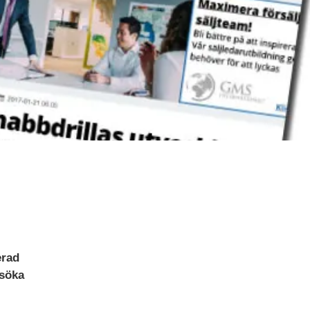
erad
 söka