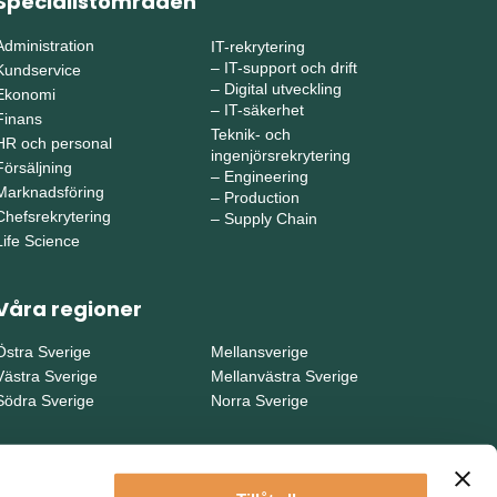
Specialistområden
Administration
IT-rekrytering
–
IT-support och drift
Kundservice
–
Digital utveckling
Ekonomi
–
IT-säkerhet
Finans
Teknik- och
HR och personal
ingenjörsrekrytering
Försäljning
–
Engineering
Marknadsföring
–
Production
Chefsrekrytering
–
Supply Chain
Life Science
Våra regioner
Östra Sverige
Mellansverige
Västra Sverige
Mellanvästra Sverige
Södra Sverige
Norra Sverige