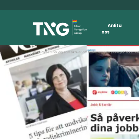
Anlita
oss
Start
»
Press – för dig som skriver om fördomsfri rekrytering
»
TNG i med