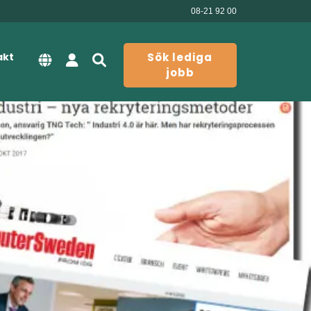
08-21 92 00
akt
Sök lediga
jobb