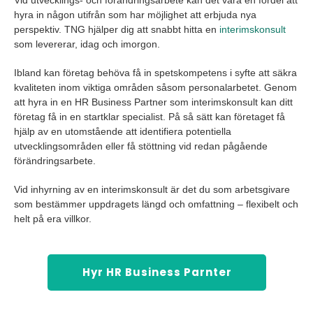
Vid utvecklings- och förändringsarbete kan det vara en fördel att
hyra in någon utifrån som har möjlighet att erbjuda nya
perspektiv. TNG hjälper dig att snabbt hitta en
interimskonsult
som levererar, idag och imorgon.
Ibland kan företag behöva få in spetskompetens i syfte att säkra
kvaliteten inom viktiga områden såsom personalarbetet. Genom
att hyra in en HR Business Partner som interimskonsult kan ditt
företag få in en startklar specialist. På så sätt kan företaget få
hjälp av en utomstående att identifiera potentiella
utvecklingsområden eller få stöttning vid redan pågående
förändringsarbete.
Vid inhyrning av en interimskonsult är det du som arbetsgivare
som bestämmer uppdragets längd och omfattning – flexibelt och
helt på era villkor.
Hyr HR Business Parnter