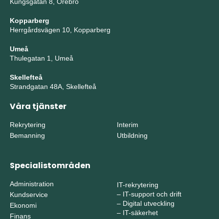
Kungsgatan 8, Örebro
Kopparberg
Herrgårdsvägen 10, Kopparberg
Umeå
Thulegatan 1, Umeå
Skellefteå
Strandgatan 48A, Skellefteå
Våra tjänster
Rekrytering
Interim
Bemanning
Utbildning
Specialistområden
Administration
IT-rekrytering
–
IT-support och drift
Kundservice
–
Digital utveckling
Ekonomi
–
IT-säkerhet
Finans