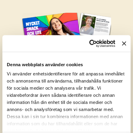
Denna webbplats använder cookies
Om undersökningen
1 067 chefer, VD:ar och HR-specialister deltog i undersökningen
Vi använder enhetsidentifierare för att anpassa innehållet
under slutet av 2020. De arbetar inom områden som ekonomi,
och annonserna till användarna, tillhandahålla funktioner
teknik, IT, administration, finans, marknadsföring, kundservice,
för sociala medier och analysera vår trafik. Vi
försäljning, administration, HR, inköp och logistik.
vidarebefordrar även sådana identifierare och annan
information från din enhet till de sociala medier och
Metoden var kvantitativ och undersökningen utfördes digitalt via
annons- och analysföretag som vi samarbetar med.
ett enkätformulär. Samtliga respondenter svarade anonymt.
Dessa kan i sin tur kombinera informationen med annan
Har du frågor om undersökningen är du välkommen att kontakta
information som du har tillhandahållit eller som de har
oss på
info@tng.se
samlat in när du har använt deras tjänster.