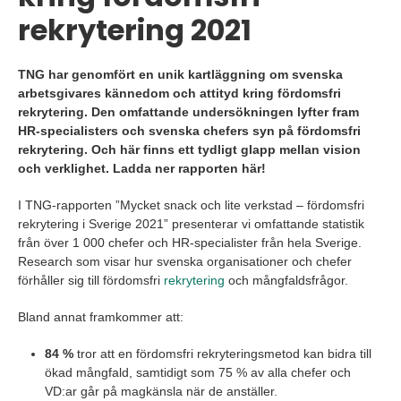
rekrytering 2021
TNG har genomfört en unik kartläggning om svenska
arbetsgivares kännedom och attityd kring fördomsfri
rekrytering. Den omfattande undersökningen lyfter fram
HR-specialisters och svenska chefers syn på fördomsfri
rekrytering. Och här finns ett tydligt glapp mellan vision
och verklighet. Ladda ner rapporten här!
I TNG-rapporten ”Mycket snack och lite verkstad – fördomsfri
rekrytering i Sverige 2021” presenterar vi omfattande statistik
från över 1 000 chefer och HR-specialister från hela Sverige.
Research som visar hur svenska organisationer och chefer
förhåller sig till fördomsfri
rekrytering
och mångfaldsfrågor.
Bland annat framkommer att:
84 %
tror att en fördomsfri rekryteringsmetod kan bidra till
ökad mångfald, samtidigt som 75 % av alla chefer och
VD:ar går på magkänsla när de anställer.