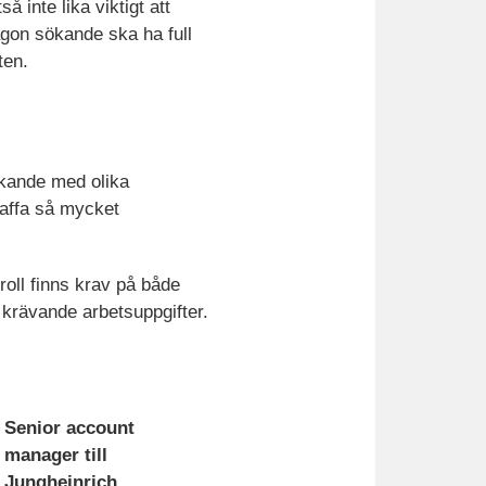
 inte lika viktigt att
ågon sökande ska ha full
ten.
ökande med olika
kaffa så mycket
oll finns krav på både
 krävande arbetsuppgifter.
Senior account
manager till
Jungheinrich