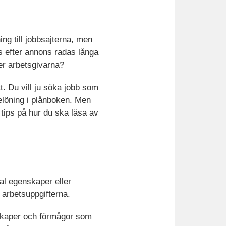
ng till jobbsajterna, men
s efter annons radas långa
ker arbetsgivarna?
t. Du vill ju söka jobb som
elöning i plånboken. Men
m tips på hur du ska läsa av
tal egenskaper eller
 arbetsuppgifterna.
nskaper och förmågor som