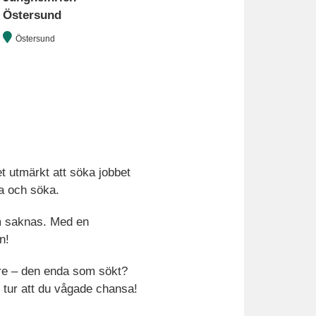
Östersund
Östersund
et utmärkt att söka jobbet
a och söka.
om saknas. Med en
n!
ttre – den enda som sökt?
n tur att du vågade chansa!