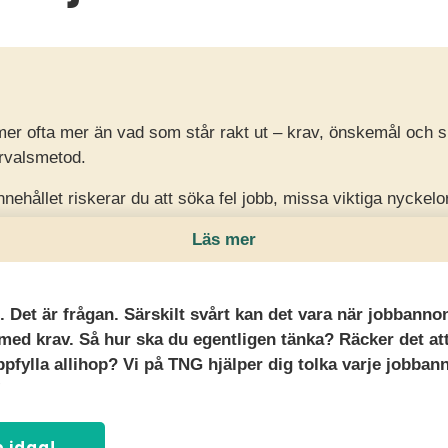
r ofta mer än vad som står rakt ut – krav, önskemål och si
urvalsmetod.
ehållet riskerar du att söka fel jobb, missa viktiga nyckelord
Läs mer
kturerat, förstå vad som är krav respektive meriterande och 
ökan och öka chanserna att gå vidare.
e. Det är frågan. Särskilt svårt kan det vara när jobbann
 med krav. Så hur ska du egentligen tänka? Räcker det a
ppfylla allihop? Vi på TNG hjälper dig tolka varje jobban
!
b idag!