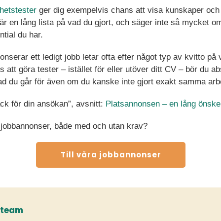
hetstester
ger dig exempelvis chans att visa kunskaper och
lt är en lång lista på vad du gjort, och säger inte så mycket 
ntial du har.
nserar ett ledigt jobb letar ofta efter något typ av kvitto p
att göra tester – istället för eller utöver ditt CV – bör du ab
ad du går för även om du kanske inte gjort exakt samma arbet
ck för din ansökan”, avsnitt:
Platsannonsen – en lång önskel
 jobbannonser, både med och utan krav?
Till våra jobbannonser
tteam