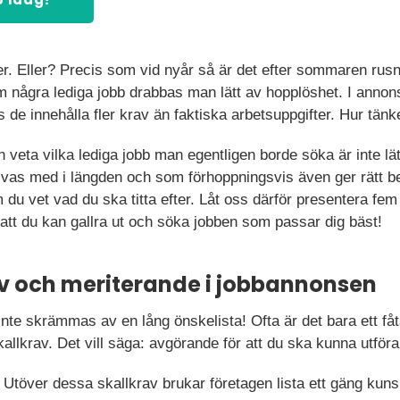
r. Eller? Precis som vid nyår så är det efter sommaren rusni
om några lediga jobb drabbas man lätt av hopplöshet. I annon
s de innehålla fler krav än faktiska arbetsuppgifter. Hur tän
 veta vilka lediga jobb man egentligen borde söka är inte lät
trivas med i längden och som förhoppningsvis även ger rätt b
 om du vet vad du ska titta efter. Låt oss därför presentera fe
att du kan gallra ut och söka jobben som passar dig bäst!
rav och meriterande i jobbannonsen
 inte skrämmas av en lång önskelista! Ofta är det bara ett få
allkrav. Det vill säga: avgörande för att du ska kunna utföra
Utöver dessa skallkrav brukar företagen lista ett gäng ku