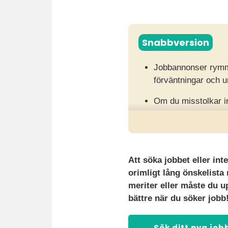
Snabbversion
Jobbannonser rymme
förväntningar och 
Om du misstolkar inn
själv i onödan.
Genom att läsa stru
du anpassa din ans
Att söka jobbet eller int
orimligt lång önskelista
meriter eller måste du u
bättre när du söker jobb
Sök ditt nya job