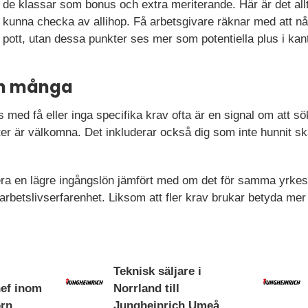
de klassar som bonus och extra meriterande. Här är det alltså
kunna checka av allihop. Få arbetsgivare räknar med att n
pott, utan dessa punkter ses mer som potentiella plus i kan
 in många
 med få eller inga specifika krav ofta är en signal om att s
er är välkomna. Det inkluderar också dig som inte hunnit s
ra en lägre ingångslön jämfört med om det för samma yrkesr
 arbetslivserfarenhet. Liksom att fler krav brukar betyda mer
Teknisk säljare i
hef inom
Norrland till
orn
Jungheinrich Umeå