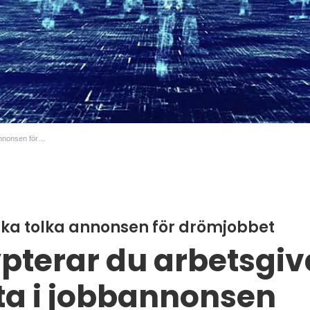
5 tips på hur du ska tolka annonsen för drömjobbet
 ska tolka annonsen för drömjobbet
pterar du arbetsgi
ta i jobbannonsen