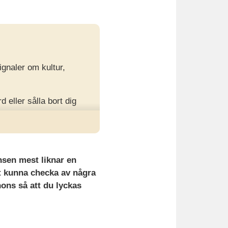
gnaler om kultur,
 eller sålla bort dig
tolka språket rätt kan
onsen mest liknar en
tt kunna checka av några
nons så att du lyckas