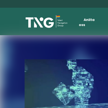
Anlita
oss