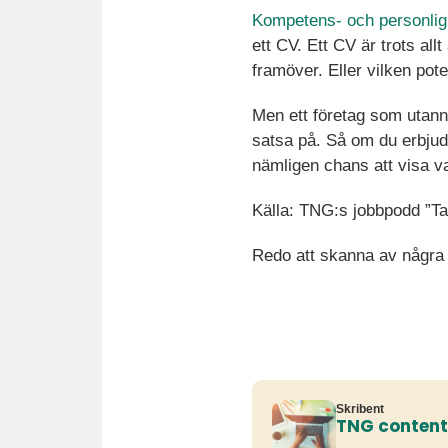
Kompetens- och personlig
ett CV. Ett CV är trots al
framöver. Eller vilken pote
Men ett företag som utanno
satsa på. Så om du erbjuds 
nämligen chans att visa v
Källa: TNG:s jobbpodd ”Ta
Redo att skanna av några
Skribent
TNG conten