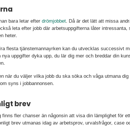
erna
man bara letar efter
drömjobbet
. Då är det lätt att missa andr
också leta efter jobb där arbetsuppgifterna låter intressanta, 
en heter.
llra flesta tjänstemannayrken kan du utvecklas successivt m
nya uppgifter dyka upp, du lär dig mer och breddar din kuns
en.
sen när du väljer vilka jobb du ska söka och våga utmana dig s
b som syns i jobbannonsen.
ligt brev
finns fler chanser än någonsin att visa din lämplighet för ett
ligt brev utmanas idag av arbetsprov, urvalsfrågor, case oc