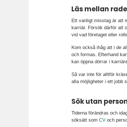
Läs mellan rad
Ett vanligt misstag är att 
karriär. Försök därför att 
vid vad företaget eller roll
Kom också ihåg att i de a
och formas. Efterhand kan 
kan öppna dörrar i karriär
Så var inte för alltför krä
alla möjligheter i ett job
Sök utan person
Tiderna förändras och idag 
söksätt som
CV
och person