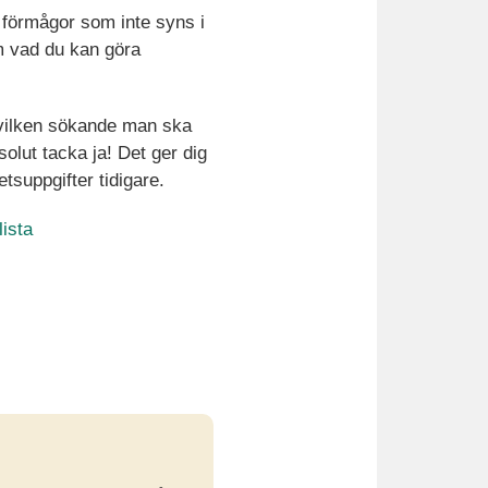
 förmågor som inte syns i
om vad du kan göra
å vilken sökande man ska
solut tacka ja! Det ger dig
suppgifter tidigare.
ista