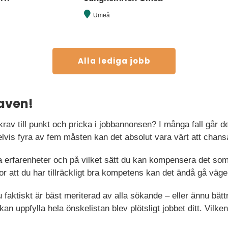
Umeå
Alla lediga jobb
aven!
lkrav till punkt och pricka i jobbannonsen? I många fall går d
lvis fyra av fem måsten kan det absolut vara värt att chans
ka erfarenheter och på vilket sätt du kan kompensera det s
or att du har tillräckligt bra kompetens kan det ändå gå väge
u faktiskt är bäst meriterad av alla sökande – eller ännu bä
an uppfylla hela önskelistan blev plötsligt jobbet ditt. Vilke