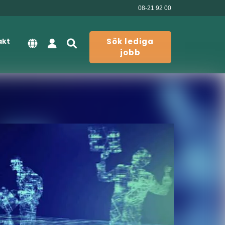
08-21 92 00
akt
Sök lediga
jobb