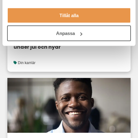
Tillåt alla
Anpassa
Nyårslistan! Så fyller du på med ny energi
under jul och nyår
Din karriär