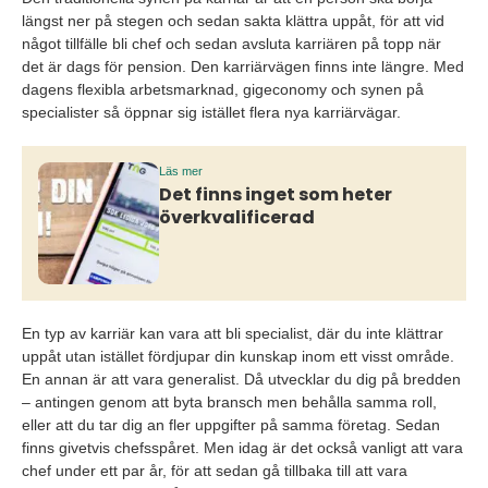
längst ner på stegen och sedan sakta klättra uppåt, för att vid
något tillfälle bli chef och sedan avsluta karriären på topp när
det är dags för pension. Den karriärvägen finns inte längre. Med
dagens flexibla arbetsmarknad, gigeconomy och synen på
specialister så öppnar sig istället flera nya karriärvägar.
Läs mer
Det finns inget som heter
överkvalificerad
En typ av karriär kan vara att bli specialist, där du inte klättrar
uppåt utan istället fördjupar din kunskap inom ett visst område.
En annan är att vara generalist. Då utvecklar du dig på bredden
– antingen genom att byta bransch men behålla samma roll,
eller att du tar dig an fler uppgifter på samma företag. Sedan
finns givetvis chefsspåret. Men idag är det också vanligt att vara
chef under ett par år, för att sedan gå tillbaka till att vara