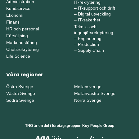
Administration
IT-rekrytering
–
IT-support och drift
Kundservice
–
Digital utveckling
Ekonomi
–
IT-säkerhet
Finans
Teknik- och
HR och personal
ingenjörsrekrytering
Försäljning
–
Engineering
Marknadsföring
–
Production
Chefsrekrytering
–
Supply Chain
Life Science
Våra regioner
Östra Sverige
Mellansverige
Västra Sverige
Mellanvästra Sverige
Södra Sverige
Norra Sverige
TNG är en del i företagsgruppen Key People Group