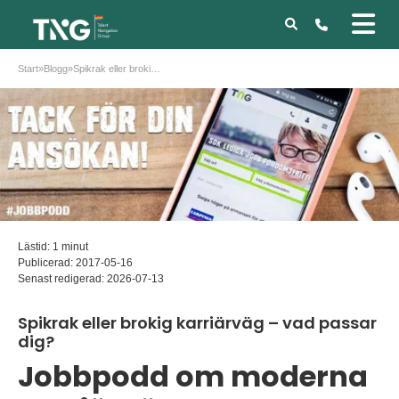
Start
»
Blogg
»
Spikrak eller brokig karriärväg – vad passar dig?
Lästid: 1 minut
Publicerad:
2017-05-16
Senast redigerad:
2026-07-13
Spikrak eller brokig karriärväg – vad passar
dig?
Jobbpodd om moderna