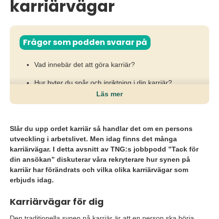
karriärvägar
Frågor som podden svarar på
Vad innebär det att göra karriär?
Hur byter du spår och inriktning i din karriär?
Läs mer
Hur pratar jag med min chef om min karriär och
utveckling?
Slår du upp ordet karriär så handlar det om en persons
Hur ser rekryterare på olika karriärvägar när du
utveckling i arbetslivet. Men idag finns det många
söker jobb?
karriärvägar. I detta avsnitt av TNG:s jobbpodd ”Tack för
din ansökan” diskuterar våra rekryterare hur synen på
karriär har förändrats och vilka olika karriärvägar som
erbjuds idag.
Karriärvägar för dig
Den traditionella synen på karriär är att en person ska börja