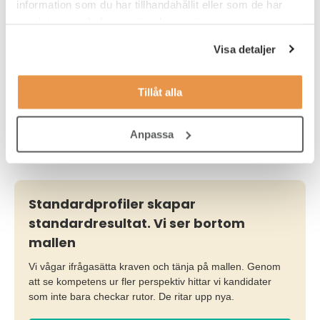
information som du har tillhandahållit eller som de har
samlat in när du har använt deras tjänster.
Vilka är vi runt bordet?
Visa detaljer
Vad innebär att ”höra till” för dig?
När har du känt att du inte hör hemma?
Tillåt alla
Hur skapar vi tillhörighet på jobbet?
Hur gör ni konkret på ert företag och vilka verktyg använder
Anpassa
ni er av?
Standardprofiler skapar
standardresultat. Vi ser bortom
mallen
Vi vågar ifrågasätta kraven och tänja på mallen. Genom
att se kompetens ur fler perspektiv hittar vi kandidater
som inte bara checkar rutor. De ritar upp nya.