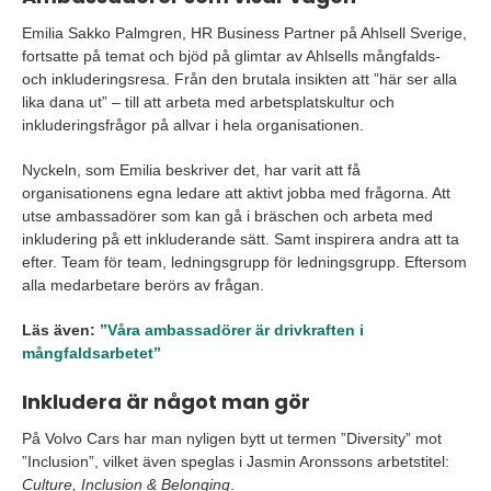
Emilia Sakko Palmgren, HR Business Partner på Ahlsell Sverige,
fortsatte på temat och bjöd på glimtar av Ahlsells mångfalds-
och inkluderingsresa. Från den brutala insikten att ”här ser alla
lika dana ut” – till att arbeta med arbetsplatskultur och
inkluderingsfrågor på allvar i hela organisationen.
Nyckeln, som Emilia beskriver det, har varit att få
organisationens egna ledare att aktivt jobba med frågorna. Att
utse ambassadörer som kan gå i bräschen och arbeta med
inkludering på ett inkluderande sätt. Samt inspirera andra att ta
efter. Team för team, ledningsgrupp för ledningsgrupp. Eftersom
alla medarbetare berörs av frågan.
Läs även:
”Våra ambassadörer är drivkraften i
mångfaldsarbetet”
Inkludera är något man gör
På Volvo Cars har man nyligen bytt ut termen ”Diversity” mot
”Inclusion”, vilket även speglas i Jasmin Aronssons arbetstitel:
Culture, Inclusion & Belonging
.