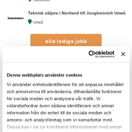
Teknisk säljare i Norrland till Jungheinrich Umeå
Umeå
Alla lediga jobb
Frågor som får fart på
inkluderingsarbetet
Denna webbplats använder cookies
Medlemsträffen fortsatte
Vi använder enhetsidentifierare för att anpassa innehållet
sedan med samtal i
och annonserna till användarna, tillhandahålla funktioner
smågrupper. Vad som sades
för sociala medier och analysera vår trafik. Vi
stannar mellan deltagarna
men frågorna som
vidarebefordrar även sådana identifierare och annan
diskuterades är värda att lyfta
information från din enhet till de sociala medier och
i alla arbetsgrupper och
annons- och analysföretag som vi samarbetar med.
organisationer som vill få fart
Dessa kan i sin tur kombinera informationen med annan
på sitt inkluderingsarbete: