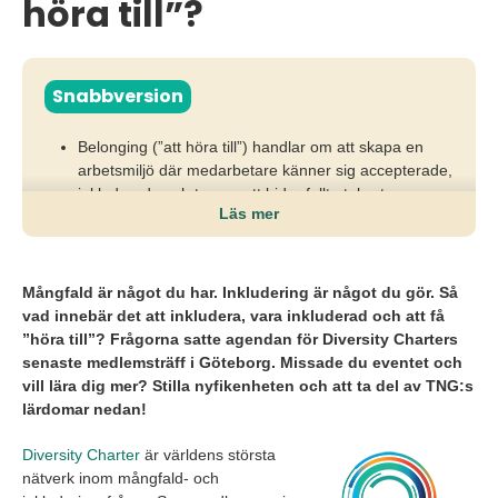
höra till”?
Snabbversion
Belonging (”att höra till”) handlar om att skapa en
arbetsmiljö där medarbetare känner sig accepterade,
inkluderade och trygga att bidra fullt ut, bortom
Läs mer
representation och formell mångfald.
När känslan av att höra till saknas minskar
engagemanget, samarbetet försämras och
Mångfald är något du har. Inkludering är något du gör. Så
organisationer riskerar att tappa både prestation och
vad innebär det att inkludera, vara inkluderad och att få
talanger.
”höra till”? Frågorna satte agendan för Diversity Charters
senaste medlemsträff i Göteborg. Missade du eventet och
Organisationer behöver arbeta aktivt med
vill lära dig mer? Stilla nyfikenheten och att ta del av TNG:s
inkluderande kultur, ledarskap och vardagliga
lärdomar nedan!
beteenden för att omvandla mångfald till verklig
delaktighet och hållbara resultat.
Diversity Charter
är världens största
nätverk inom mångfald- och