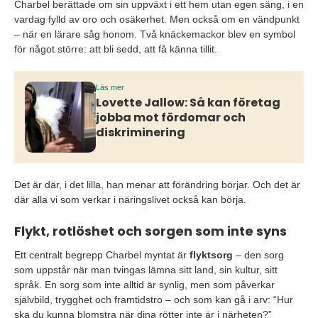
Charbel berättade om sin uppväxt i ett hem utan egen säng, i en
vardag fylld av oro och osäkerhet. Men också om en vändpunkt
– när en lärare såg honom. Två knäckemackor blev en symbol
för något större: att bli sedd, att få känna tillit.
Läs mer
Lovette Jallow: Så kan företag
jobba mot fördomar och
diskriminering
Det är där, i det lilla, han menar att förändring börjar. Och det är
där alla vi som verkar i näringslivet också kan börja.
Flykt, rotlöshet och sorgen som inte syns
Ett centralt begrepp Charbel myntat är
flyktsorg
– den sorg
som uppstår när man tvingas lämna sitt land, sin kultur, sitt
språk. En sorg som inte alltid är synlig, men som påverkar
självbild, trygghet och framtidstro – och som kan gå i arv: “Hur
ska du kunna blomstra när dina rötter inte är i närheten?”