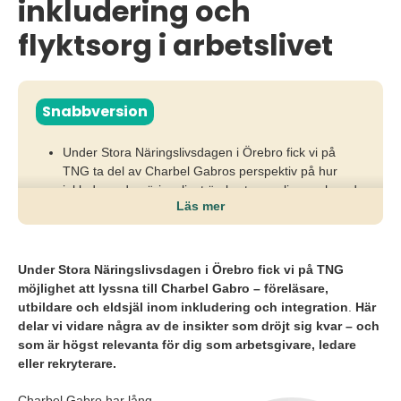
inkludering och
flyktsorg i arbetslivet
Snabbversion
Under Stora Näringslivsdagen i Örebro fick vi på
TNG ta del av Charbel Gabros perspektiv på hur
inkluderande näringslivet är, bortom policys och goda
Läs mer
intentioner.
När organisationer överskattar sin egen inkludering
skapas ett glapp som hämmar tillgången till
Under Stora Näringslivsdagen i Örebro fick vi på TNG
kompetens, engagemang och långsiktig
möjlighet att lyssna till Charbel Gabro –
föreläsare,
affärsutveckling.
utbildare och eldsjäl inom inkludering och integration
.
Här
delar vi vidare några av de insikter som dröjt sig kvar – och
För att lyckas krävs mod att syna strukturer, lyssna
som är högst relevanta för dig som arbetsgivare, ledare
på erfarenheter och omsätta inkludering till konkreta
eller rekryterare.
beteenden i vardagen.
Charbel Gabro har lång