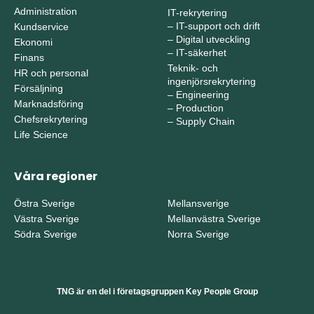
Administration
IT-rekrytering
–
IT-support och drift
Kundservice
–
Digital utveckling
Ekonomi
–
IT-säkerhet
Finans
Teknik- och
HR och personal
ingenjörsrekrytering
Försäljning
–
Engineering
Marknadsföring
–
Production
Chefsrekrytering
–
Supply Chain
Life Science
Våra regioner
Östra Sverige
Mellansverige
Västra Sverige
Mellanvästra Sverige
Södra Sverige
Norra Sverige
TNG är en del i företagsgruppen Key People Group