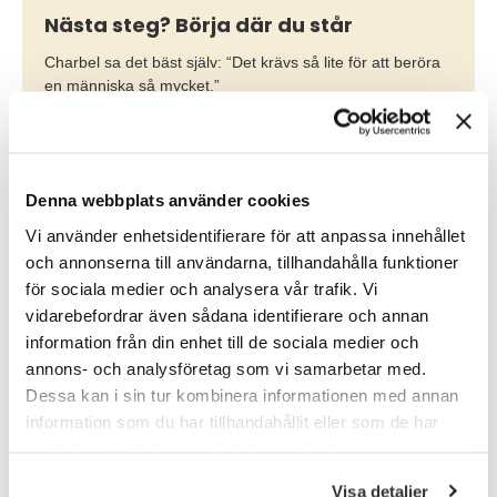
Nästa steg? Börja där du står
Charbel sa det bäst själv: “Det krävs så lite för att beröra
en människa så mycket.”
För visst är det just där förändring börjar. I mötet. I
nyfikenheten. I samtalet mellan våra världar.
Denna webbplats använder cookies
Stort tack till Charbel Gabro och arrangörerna bakom Stora
Vi använder enhetsidentifierare för att anpassa innehållet
Näringslivsdagen i Örebro för denna berörande och viktiga
och annonserna till användarna, tillhandahålla funktioner
föreläsning!
för sociala medier och analysera vår trafik. Vi
vidarebefordrar även sådana identifierare och annan
Vill du också få nya perspektiv på din rekrytering? Anlita oss på
TNG! Med datadriven precision och branschförståelse matchar
information från din enhet till de sociala medier och
vi medarbetare som inte bara passar in, utan även flyttar
annons- och analysföretag som vi samarbetar med.
gränser. För oss är trygghet inget stillastående. Det är att veta
Dessa kan i sin tur kombinera informationen med annan
att du har rätt person med rätt perspektiv när du behöver det.
information som du har tillhandahållit eller som de har
samlat in när du har använt deras tjänster.
Skapa kontakt
Visa detaljer