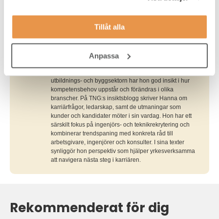
Tillåt alla
Skribent
Hanna Flink
Hanna är content manager på Talent Navigation Group
Anpassa
och ansvarar för att utveckla innehåll som stärker TNG:s
kommunikation och varumärke. Med bakgrund från
utbildnings- och byggsektorn har hon god insikt i hur
kompetensbehov uppstår och förändras i olika
branscher. På TNG:s insiktsblogg skriver Hanna om
karriärfrågor, ledarskap, samt de utmaningar som
kunder och kandidater möter i sin vardag. Hon har ett
särskilt fokus på ingenjörs- och teknikrekrytering och
kombinerar trendspaning med konkreta råd till
arbetsgivare, ingenjörer och konsulter. I sina texter
synliggör hon perspektiv som hjälper yrkesverksamma
att navigera nästa steg i karriären.
Rekommenderat för dig