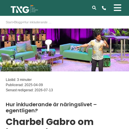
Start
»
Blogg
»
Hur inkluderande är näringslivet – egentligen?
Lästid: 3 minuter
Publicerad:
2025-04-09
Senast redigerad:
2026-07-13
Hur inkluderande är näringslivet –
egentligen?
Charbel Gabro om