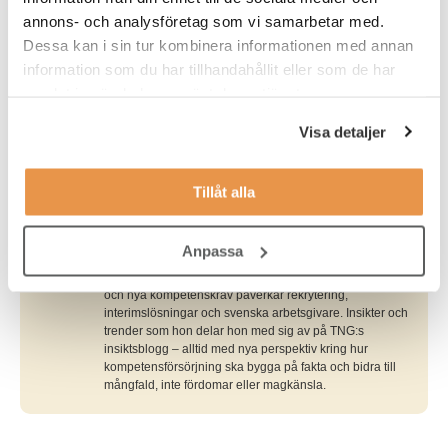
annons- och analysföretag som vi samarbetar med.
Dessa kan i sin tur kombinera informationen med annan
information som du har tillhandahållit eller som de har
samlat in när du har använt deras tjänster.
Skribent
Visa detaljer
Charlotte Ulvros
Charlotte är marknads- och digitalchef på Talent
Navigation Group och ansvarar för marknadsföring,
Tillåt alla
varumärke och digitala utveckling. Med bakgrund inom
media och e-handel leder hon ett specialistteam inom
digital marknadsföring, webb, content och analys. Hon
Anpassa
följer utvecklingen på den svenska och internationella
arbetsmarknaden och analyserar hur AI, digitalisering
och nya kompetenskrav påverkar rekrytering,
interimslösningar och svenska arbetsgivare. Insikter och
trender som hon delar hon med sig av på TNG:s
insiktsblogg – alltid med nya perspektiv kring hur
kompetensförsörjning ska bygga på fakta och bidra till
mångfald, inte fördomar eller magkänsla.