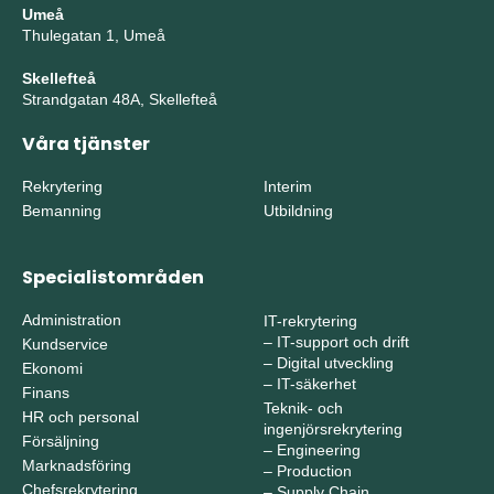
Umeå
Thulegatan 1, Umeå
Skellefteå
Strandgatan 48A, Skellefteå
Våra tjänster
Rekrytering
Interim
Bemanning
Utbildning
Specialistområden
Administration
IT-rekrytering
–
IT-support och drift
Kundservice
–
Digital utveckling
Ekonomi
–
IT-säkerhet
Finans
Teknik- och
HR och personal
ingenjörsrekrytering
Försäljning
–
Engineering
Marknadsföring
–
Production
Chefsrekrytering
–
Supply Chain