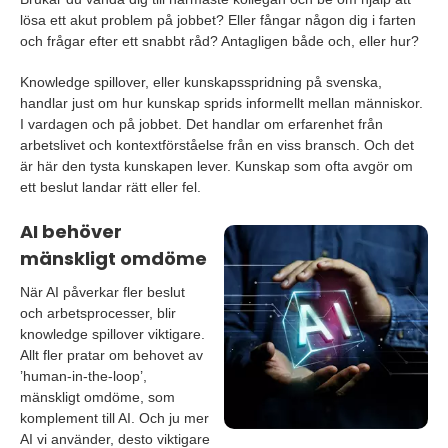
lösa ett akut problem på jobbet? Eller fångar någon dig i farten
och frågar efter ett snabbt råd? Antagligen både och, eller hur?
Knowledge spillover, eller kunskapsspridning på svenska,
handlar just om hur kunskap sprids informellt mellan människor.
I vardagen och på jobbet. Det handlar om erfarenhet från
arbetslivet och kontextförståelse från en viss bransch. Och det
är här den tysta kunskapen lever. Kunskap som ofta avgör om
ett beslut landar rätt eller fel.
AI behöver
mänskligt omdöme
När AI påverkar fler beslut
och arbetsprocesser, blir
knowledge spillover viktigare.
Allt fler pratar om behovet av
’human-in-the-loop’,
mänskligt omdöme, som
komplement till AI. Och ju mer
AI vi använder, desto viktigare