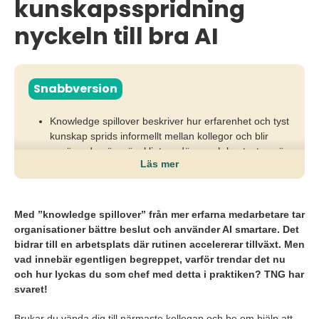
kunskapsspridning
nyckeln till bra AI
Snabbversion
Knowledge spillover beskriver hur erfarenhet och tyst
kunskap sprids informellt mellan kollegor och blir
avgörande när mänskligt omdöme och kontext avgör
Läs mer
kvaliteten i AI-beslut.
Utan aktiv kunskapsspridning riskerar organisationer
sämre beslut, inbyggd AI-bias och tappad affärsnytta
Med ”knowledge spillover” från mer erfarna medarbetare tar
när erfarenhet inte fångas upp eller delas i vardagen.
organisationer bättre beslut och använder AI smartare. Det
bidrar till en arbetsplats där rutinen accelererar tillväxt. Men
Genom åldersdiversifierade team, psykologisk
vad innebär egentligen begreppet, varför trendar det nu
trygghet och ett modigt ledarskap kan chefer frigöra
och hur lyckas du som chef med detta i praktiken? TNG har
erfarenhet, kvalitetssäkra AI och göra ålder till en
svaret!
strategisk konkurrensfördel.
Brukar du vända dig till närmaste kollegan och be om hjälp att