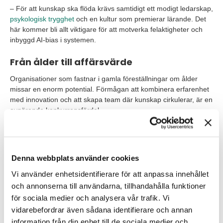
– För att kunskap ska flöda krävs samtidigt ett modigt ledarskap,
psykologisk trygghet
och en kultur som premierar lärande. Det
här kommer bli allt viktigare för att motverka felaktigheter och
inbyggd AI-bias i systemen.
Från ålder till affärsvärde
Organisationer som fastnar i gamla föreställningar om ålder
missar en enorm potential. Förmågan att kombinera erfarenhet
med innovation och att skapa team där kunskap cirkulerar, är en
avgörande konkurrensfördel.
På TNG ser vi dagligen hur arbetsgivare som vågar tänka nytt
lyckas bättre. När erfarenhet och nyfikenhet möts skapas nya
perspektiv som driver tillväxt. På riktigt.
Denna webbplats använder cookies
Vill du bygga team där kunskap sprids, prestation ökar och ålder
Vi använder enhetsidentifierare för att anpassa innehållet
blir en styrka istället för ett hinder? Kontakta TNG och ta nästa
och annonserna till användarna, tillhandahålla funktioner
steg mot en mer framtidssäkrad organisation.
för sociala medier och analysera vår trafik. Vi
vidarebefordrar även sådana identifierare och annan
Säkra din kompetens!
information från din enhet till de sociala medier och