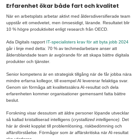
Erfarenhet ökar både fart och kvalitet
När en arbetsplats arbetar aktivt med åldersdiversifierade team
uppstår ett omedvetet, men ömsesidigt, lärande. Resultatet blir
10 % högre produktivitet enligt research från OECD.
Ada Digitals rapport
IT-specialisters krav för att byta jobb 2024
går i linje med detta: 70 % av techmedarbetare anser att
åldersblandade team är avgörande för att skapa bättre digitala
produkter och tjänster.
Senior kompetens är en strategisk tillgång när de får jobba nära
mindre erfarna kollegor, till exempel AI levererar felaktiga svar.
Genom sin förmåga att kvalitetssäkra AI-resultat och dela
erfarenheten kommer organisationer gemensamt fatta bättre
beslut.
Forskning visar dessutom att äldre personer löpande utvecklar
så kallad kristalliserad intelligens (
crystallized intelligence).
Det
här är direkt kopplat till problemlösning, riskbedömning och
affärsförståelse. Förmågor som är affärskritiska när AI-resultat
ska värderas.