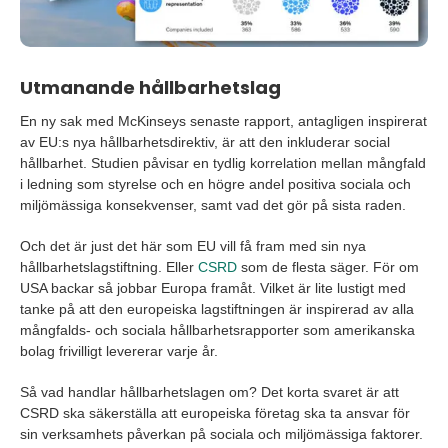
Utmanande hållbarhetslag
En ny sak med McKinseys senaste rapport, antagligen inspirerat
av EU:s nya hållbarhetsdirektiv, är att den inkluderar social
hållbarhet. Studien påvisar en tydlig korrelation mellan mångfald
i ledning som styrelse och en högre andel positiva sociala och
miljömässiga konsekvenser, samt vad det gör på sista raden.
Och det är just det här som EU vill få fram med sin nya
hållbarhetslagstiftning. Eller
CSRD
som de flesta säger. För om
USA backar så jobbar Europa framåt. Vilket är lite lustigt med
tanke på att den europeiska lagstiftningen är inspirerad av alla
mångfalds- och sociala hållbarhetsrapporter som amerikanska
bolag frivilligt levererar varje år.
Så vad handlar hållbarhetslagen om? Det korta svaret är att
CSRD ska säkerställa att europeiska företag ska ta ansvar för
sin verksamhets påverkan på sociala och miljömässiga faktorer.