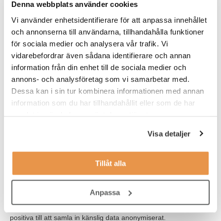
Denna webbplats använder cookies
Vi använder enhetsidentifierare för att anpassa innehållet
och annonserna till användarna, tillhandahålla funktioner
för sociala medier och analysera vår trafik. Vi
vidarebefordrar även sådana identifierare och annan
information från din enhet till de sociala medier och
annons- och analysföretag som vi samarbetar med.
Stöd för equality monitoring i Sverige
Dessa kan i sin tur kombinera informationen med annan
information som du har tillhandahållit eller som de har
Men mångfalds-KPI:er behöver samlas in och sparas i interna
samlat in när du har använt deras tjänster.
system, även om det är komplext. Särskilt de mer känsliga
personuppgifterna såsom funktionsnedsättning, religion eller
Visa detaljer
sexuell läggning får många att tveka. Men det går. Och givetvis
ska det ske anonymt.
Tillåt alla
Ny forskning från Linnéuniversitetet visar nämligen att svenska
jobbsökare är för insamling av
equality monitoring,
eller så
kallad
mångfaldsdata
, för att förbättra inkluderingen på
Anpassa
arbetsplatsen. Undersökningen genomfördes på arbetssökande
i både Sverige och Storbritannien och samtliga grupper var
positiva till att samla in känslig data anonymiserat.