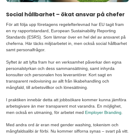
Social hållbarhet – ökat ansvar på chefer
För att följa upp företagens regelefterlevnad har EU tagit fram
en ny rapportstandard, European Sustainability Reporting
Standards (ESRS). Som lämnar över en hel del av ansvaret på
cheferna. Här täcks miljöarbetet in, men också social hållbarhet
samt personalfrågor.
Syftet är att lyfta fram hur en verksamhet påverkar den egna
personalstyrkan och dess sammansättning, samt inhyrda
konsulter och personalen hos leverantörer. Kort sagt en
transparent redovisning av allt från likabehandling och
mångfald, till arbetsvillkor och lönesättning.
I praktiken innebär detta att jobbsökare kommer kunna jämföra
arbetsgivare än mer transparent mot varandra. En möjlighet,
men också en utmaning, för arbetet med
Employer Branding
.
Med andra ord är eran med gender washing, tokenism och
mångfaldsalibi är förbi. Nu kommer sifforna synas – svart på vitt.