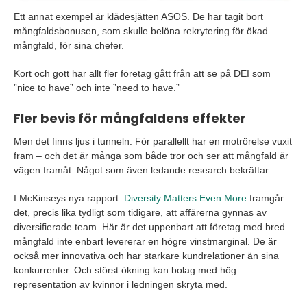
Ett annat exempel är klädesjätten ASOS. De har tagit bort
mångfaldsbonusen, som skulle belöna rekrytering för ökad
mångfald, för sina chefer.
Kort och gott har allt fler företag gått från att se på DEI som
”nice to have” och inte ”need to have.”
Fler bevis för mångfaldens effekter
Men det finns ljus i tunneln. För parallellt har en motrörelse vuxit
fram – och det är många som både tror och ser att mångfald är
vägen framåt. Något som även ledande research bekräftar.
I McKinseys nya rapport:
Diversity Matters Even More
framgår
det, precis lika tydligt som tidigare, att affärerna gynnas av
diversifierade team. Här är det uppenbart att företag med bred
mångfald inte enbart levererar en högre vinstmarginal. De är
också mer innovativa och har starkare kundrelationer än sina
konkurrenter. Och störst ökning kan bolag med hög
representation av kvinnor i ledningen skryta med.