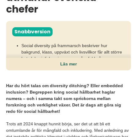
chefer
Snabbversion
Social diversity på frammarsch beskriver hur
bakgrund, klass, uppväxt och livsvillkor får allt större
betydelse i diskussionen om mångfald på
Läs mer
arbetsmarknaden.
När rekrytering ensidigt fokuserar på utbildning,
nätverk och liknande karriärvägar riskerar
Har du hört talas om diversity ditching? Eller embedded
organisationer att missa kompetens, potential och
inclusion? Begreppen kring social hållbarhet haglar
nya perspektiv.
numera – och i samma takt som sprickorna mellan
forskning och verklighet växer. Det är dags att göra sig
Genom att bredda synen på kompetens, minska
redo för social hållbarhet!
socioekonomiska barriärer och arbeta mer
inkluderande kan arbetsgivare nå fler talanger och
Trots att 2024 knappt hunnit börja, ser det ut att bli ett
bygga starkare, mer innovativa team.
omtumlande år för mångfald och inkludering. Med anledning av
det instabila politiska klimatet i världen och lågkonjunkturen har