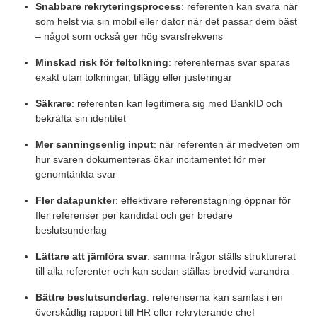
Snabbare rekryteringsprocess
: referenten kan svara när
som helst via sin mobil eller dator när det passar dem bäst
– något som också ger hög svarsfrekvens
Minskad risk för feltolkning
: referenternas svar sparas
exakt utan tolkningar, tillägg eller justeringar
Säkrare
: referenten kan legitimera sig med BankID och
bekräfta sin identitet
Mer sanningsenlig input
: när referenten är medveten om
hur svaren dokumenteras ökar incitamentet för mer
genomtänkta svar
Fler datapunkter
: effektivare referenstagning öppnar för
fler referenser per kandidat och ger bredare
beslutsunderlag
Lättare att jämföra svar
: samma frågor ställs strukturerat
till alla referenter och kan sedan ställas bredvid varandra
Bättre beslutsunderlag
: referenserna kan samlas i en
överskådlig rapport till HR eller rekryterande chef