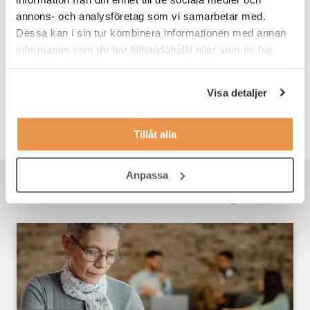
annons- och analysföretag som vi samarbetar med.
Dessa kan i sin tur kombinera informationen med annan
information som du har tillhandahållit eller som de har
Skribent
samlat in när du har använt deras tjänster.
TNG contentteam
TNG:s contentteam bidrar löpande med inlägg och
Visa detaljer
kortare nyheter kring TNG:s verksamhet. Teamet delar
också med sig av artiklar med jobb- och karriärtips samt
yrkesguider för de i början av sin karriär.
Tillåt alla
Anpassa
Rekommenderat för dig