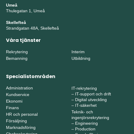
Umeå
Thulegatan 1, Umeå
Skellefteå
Strandgatan 48A, Skellefteå
Våra tjänster
Rekrytering
Interim
Bemanning
Utbildning
Specialistområden
Administration
IT-rekrytering
–
IT-support och drift
Kundservice
–
Digital utveckling
Ekonomi
–
IT-säkerhet
Finans
Teknik- och
HR och personal
ingenjörsrekrytering
Försäljning
–
Engineering
Marknadsföring
–
Production
Chefsrekrytering