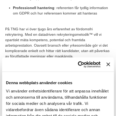
Professionell hantering
: referenten får tydlig information
om GDPR och hur referensen kommer att hanteras
På TNG har vi över tjugo års erfarenhet av fördomsfri
rekrytering. Med en datadriven rekryteringsmetodik™ vill vi
opartiskt mäta kompetens, potential och framtida
arbetsprestation. Oavsett bransch eller yrkesområde gör vi det
komplicerade enkelt och hittar rätt kandidater, utan att påverkas
av förutfattade meningar eller magkänsla.
Med digital referenstagning via
Refapp
ger vi våra kunder och
uppdragsgivare ytterligare en pusselbit till rätt rekryteringsbeslut
och en smidigare
onboarding
.
Denna webbplats använder cookies
Vill du veta mer om hur TNG kan hjälpa dig med rekrytering,
Vi använder enhetsidentifierare för att anpassa innehållet
interim och bemanning – träffsäkert, effektivt och
och annonserna till användarna, tillhandahålla funktioner
fördomsfritt? Kontakta oss idag!
för sociala medier och analysera vår trafik. Vi
vidarebefordrar även sådana identifierare och annan
Låt oss prata mer!
information från din enhet till de sociala medier och