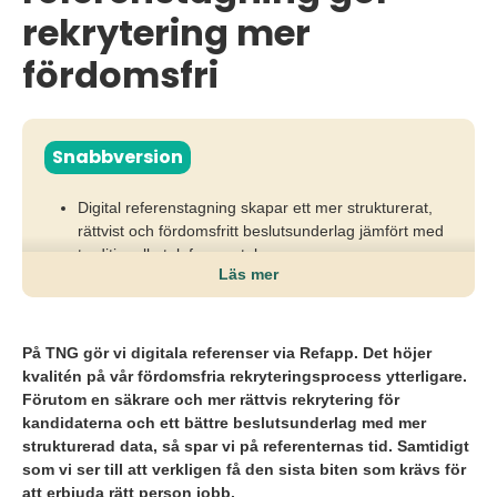
rekrytering mer
fördomsfri
Snabbversion
Digital referenstagning skapar ett mer strukturerat,
rättvist och fördomsfritt beslutsunderlag jämfört med
traditionella telefonsamtal.
Läs mer
Genom standardiserade frågor, identifierade
referenter och exakt dokumentation minskar risken
för feltolkningar och subjektiva bedömningar.
På TNG gör vi digitala referenser via Refapp. Det höjer
kvalitén på vår fördomsfria rekryteringsprocess ytterligare.
Resultatet blir snabbare rekryteringsprocesser, högre
Förutom en säkrare och mer rättvis rekrytering för
datakvalitet och tryggare anställningsbeslut för både
kandidaterna och ett bättre beslutsunderlag med mer
arbetsgivare och kandidater.
strukturerad data, så spar vi på referenternas tid. Samtidigt
som vi ser till att verkligen få den sista biten som krävs för
att erbjuda rätt person jobb.