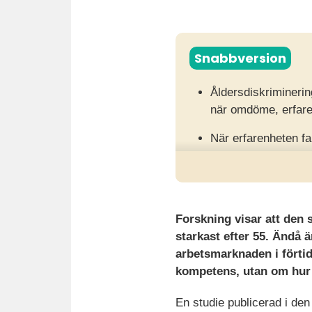
Snabbversion
Åldersdiskriminerin
när omdöme, erfar
När erfarenheten fa
miste om den komp
Anonymiserade ansök
kompetens faktiskt 
Forskning visar att den
starkast efter 55. Ändå ä
arbetsmarknaden i förtid
kompetens, utan om hur
En studie publicerad i den