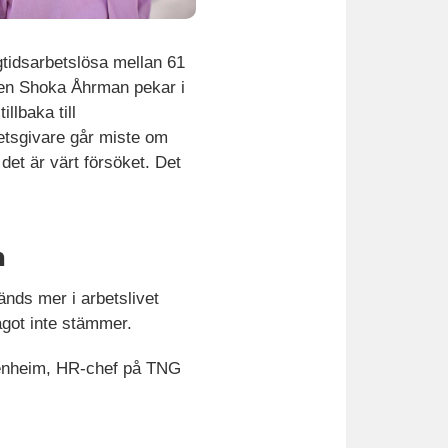
gtidsarbetslösa mellan 61
omen Shoka Åhrman pekar i
illbaka till
etsgivare går miste om
det är värt försöket. Det
n
änds mer i arbetslivet
ågot inte stämmer.
denheim, HR-chef på TNG