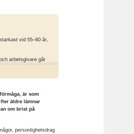
starkast vid 55–60 år,
 och arbetsgivare går
som avgör om rätt
sförmåga, är som
 fler äldre lämnar
lan om brist på
rmågor, personlighetsdrag