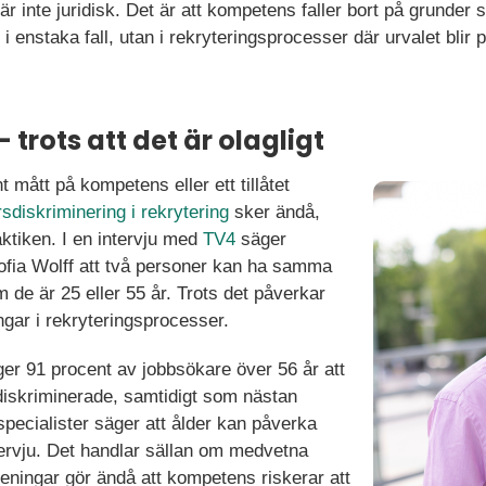
är inte juridisk. Det är att kompetens faller bort på grunde
e i enstaka fall, utan i rekryteringsprocesser där urvalet bli
 trots att det är olagligt
t mått på kompetens eller ett tillåtet
sdiskriminering i rekrytering
sker ändå,
aktiken. I en intervju med
TV4
säger
ofia Wolff att två personer kan ha samma
 de är 25 eller 55 år. Trots det påverkar
gar i rekryteringsprocesser.
er 91 procent av jobbsökare över 56 år att
rsdiskriminerade, samtidigt som nästan
pecialister säger att ålder kan påverka
ervju. Det handlar sällan om medvetna
eningar gör ändå att kompetens riskerar att