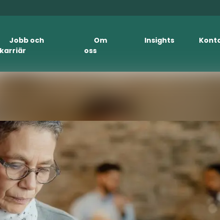
Jobb och
Om
Insights
Kont
karriär
oss