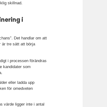
lig skillnad.
nering i
 chans”. Det handlar om att
är tre sätt att börja
idigt i processen förändras
De kandidater som
a.
ålder eller ladda upp
isken för omedveten
 värde ligger inte i antal