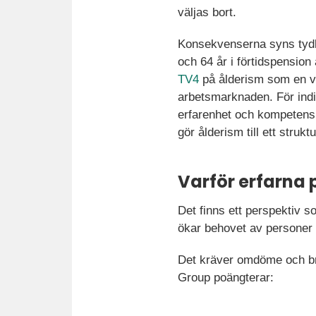
väljas bort.
Konsekvenserna syns tydlig
och 64 år i förtidspensio
TV4
på ålderism som en vikti
arbetsmarknaden. För indi
erfarenhet och kompetens n
gör ålderism till ett strukt
Varför erfarna 
Det finns ett perspektiv so
ökar behovet av personer 
Det kräver omdöme och b
Group poängterar: