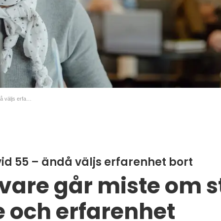
Hjärnan toppar vid 55 – ändå väljs erfarenhet bort
id 55 – ändå väljs erfarenhet bort
vare går miste om st
och erfarenhet