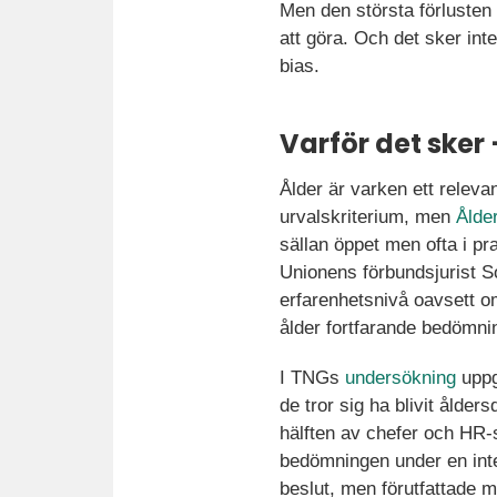
Men den största förlusten 
att göra. Och det sker int
bias.
Varför det sker –
Ålder är varken ett relevan
urvalskriterium, men
Ålder
sällan öppet men ofta i pr
Unionens förbundsjurist S
erfarenhetsnivå oavsett om
ålder fortfarande bedömnin
I TNGs
undersökning
uppg
de tror sig ha blivit ålde
hälften av chefer och HR-s
bedömningen under en int
beslut, men förutfattade m