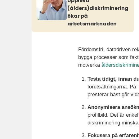
Upplevd
(ålders)diskriminering
ökar på
arbetsmarknaden
Fördomsfri, datadriven rek
bygga processer som faktis
motverka
åldersdiskrimine
Testa tidigt, innan d
förutsättningarna. På
presterar bäst går vid
Anonymisera ansökn
profilbild. Det är enk
diskriminering minska
Fokusera på erfarenh