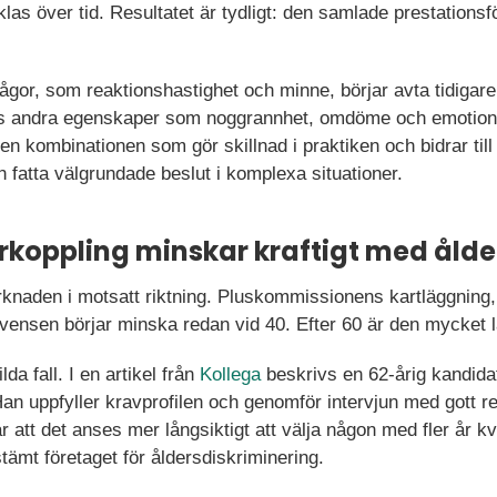
las över tid. Resultatet är tydligt: den samlade prestation
gor, som reaktionshastighet och minne, börjar avta tidigare.
as andra egenskaper som noggrannhet, omdöme och emotionell 
den kombinationen som gör skillnad i praktiken och bidrar til
 fatta välgrundade beslut i komplexa situationer.
erkoppling minskar kraftigt med ålde
rknaden i motsatt riktning. Pluskommissionens kartläggnin
kvensen börjar minska redan vid 40. Efter 60 är den mycket l
lda fall. I en artikel från
Kollega
beskrivs en 62-årig kandida
n uppfyller kravprofilen och genomför intervjun med gott res
r att det anses mer långsiktigt att välja någon med fler år kv
tämt företaget för åldersdiskriminering.