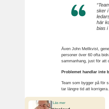
“Team
sker 
ledar
här k
bias 
Även John Mellkvist, gene
personer över 60 ofta bidr
sammanhang, just för att d
Problemet handlar inte b
Team som bygger på för snä
tar längre tid att korrige
Läs mer