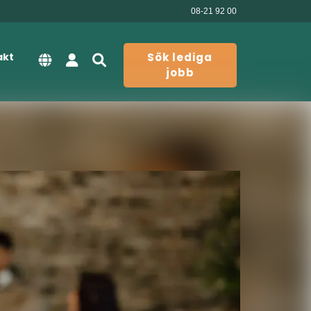
08-21 92 00
akt
Sök lediga
jobb