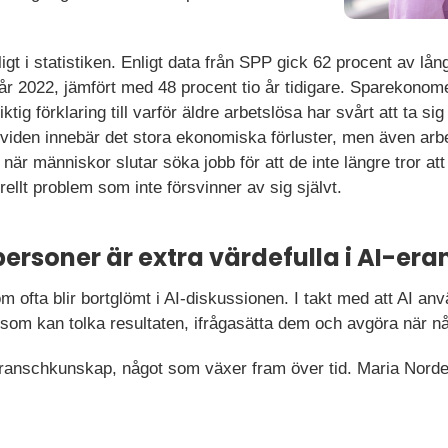
t i statistiken. Enligt data från SPP gick 62 procent av lån
n år 2022, jämfört med 48 procent tio år tidigare. Sparekon
g förklaring till varför äldre arbetslösa har svårt att ta sig t
viden innebär det stora ekonomiska förluster, men även arb
är människor slutar söka jobb för att de inte längre tror att 
urellt problem som inte försvinner av sig självt.
personer är extra värdefulla i AI-era
m ofta blir bortglömt i AI-diskussionen. I takt med att AI anv
som kan tolka resultaten, ifrågasätta dem och avgöra när n
ranschkunskap, något som växer fram över tid. Maria Nor