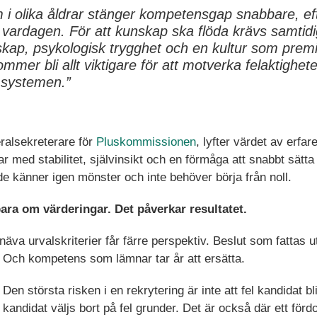
 i olika åldrar stänger kompetensgap snabbare, ef
i vardagen. För att kunskap ska flöda krävs samtidi
skap, psykologisk trygghet och en kultur som premi
ommer bli allt viktigare för att motverka felaktighet
i systemen.”
ralsekreterare för
Pluskommissionen
, lyfter värdet av erfa
ar med stabilitet, självinsikt och en förmåga att snabbt sätta
e känner igen mönster och inte behöver börja från noll.
ara om värderingar. Det påverkar resultatet.
va urvalskriterier får färre perspektiv. Beslut som fattas uta
ra. Och kompetens som lämnar tar år att ersätta.
Den största risken i en rekrytering är inte att fel kandidat bli
kandidat väljs bort på fel grunder. Det är också där ett förd