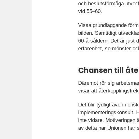
och beslutsförmåga utveck
vid 55–60.
Vissa grundläggande förmå
bilden. Samtidigt utveckl
60-årsåldern. Det är just 
erfarenhet, se mönster och
Chansen till åt
Däremot rör sig arbetsma
visar att återkopplingsfre
Det blir tydligt även i enski
implementeringskonsult. Ha
inte vidare. Motiveringen ä
av detta har Unionen har s