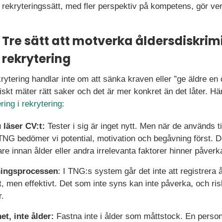
rekryteringssätt, med fler perspektiv på kompetens, gör verk
Tre sätt att motverka åldersdiskrimi
rekrytering
rytering handlar inte om att sänka kraven eller ”ge äldre en
kt mäter rätt saker och det är mer konkret än det låter. Här 
ring i rekrytering:
u läser CV:t:
Tester i sig är inget nytt. Men när de används t
 TNG bedömer vi potential, motivation och begåvning först. 
are innan ålder eller andra irrelevanta faktorer hinner påverk
ingsprocessen
: I TNG:s system går det inte att registrera 
elt, men effektivt. Det som inte syns kan inte påverka, och r
r.
et, inte ålder:
Fastna inte i ålder som måttstock. En persons