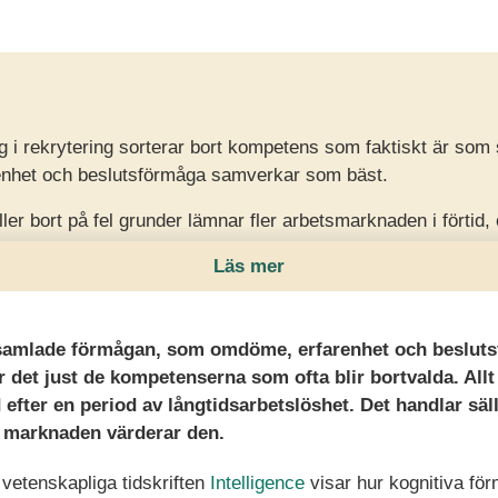
g i rekrytering sorterar bort kompetens som faktiskt är som 
enhet och beslutsförmåga samverkar som bäst.
ller bort på fel grunder lämnar fler arbetsmarknaden i förtid,
etens de behöver mest.
Läs mer
ningar, tidiga tester och fokus på faktisk förmåga är det 
når fram i processen.
 samlade förmågan, som omdöme, erfarenhet och beslut
r det just de kompetenserna som ofta blir bortvalda. Allt
 efter en period av långtidsarbetslöshet. Det handlar säl
 marknaden värderar den.
 vetenskapliga tidskriften
Intelligence
visar hur kognitiva fö