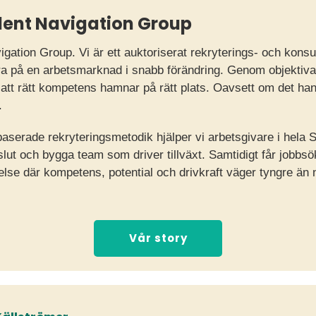
alent Navigation Group
igation Group. Vi är ett auktoriserat rekryterings- och konsu
era på en arbetsmarknad i snabb förändring. Genom objektiva
 att rätt kompetens hamnar på rätt plats. Oavsett om det han
.
aserade rekryteringsmetodik hjälper vi arbetsgivare i hela Sv
t och bygga team som driver tillväxt. Samtidigt får jobbsö
se där kompetens, potential och drivkraft väger tyngre än n
Vår story