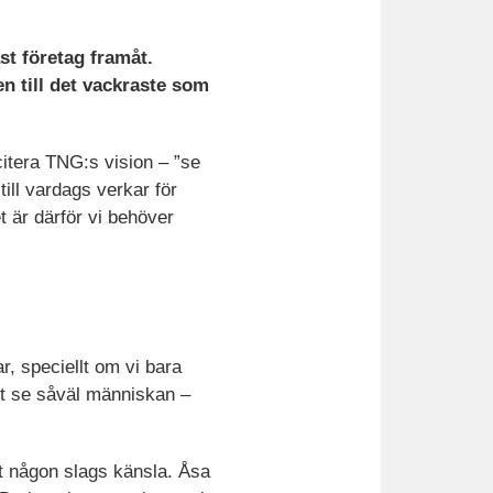
st företag framåt.
n till det vackraste som
 citera TNG:s vision – ”se
ill vardags verkar för
 är därför vi behöver
r, speciellt om vi bara
att se såväl människan –
rt någon slags känsla. Åsa