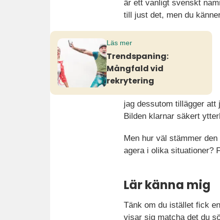
är ett vanligt svenskt na
till just det, men du känne
Läs mer
Trendspaning:
Mångfald vid
rekrytering
jag dessutom tillägger att 
Bilden klarnar säkert ytte
Men hur väl stämmer den b
agera i olika situationer?
Lär känna mig
Tänk om du istället fick e
visar sig matcha det du sö