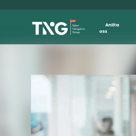
Anlita
oss