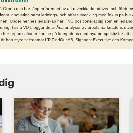
ällströmer
Group och har lång erfarenhet av att utveckla datadriven och fördoms
 inom innovation samt lednings- och affärsutveckling med fokus på hur 
en. Under hennes ledarskap har TNG positionerat sig som en ledande
tering. I sina VD-bloggar delar Åsa analyser av arbetsmarknadens utvec
h hur organisationer kan se på kompetens med nya perspektiv för att öka
l är hon styrelseledamot i ToFindOut AB, Signpost Executive och Komp
dig