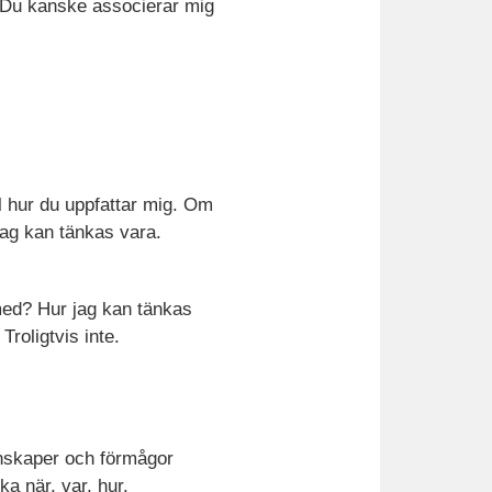
. Du kanske associerar mig
l hur du uppfattar mig. Om
 jag kan tänkas vara.
med? Hur jag kan tänkas
roligtvis inte.
genskaper och förmågor
a när, var, hur.