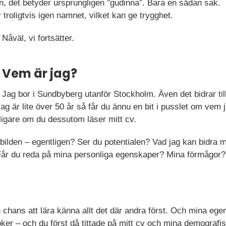
mn, det betyder ursprungligen ”gudinna”. Bara en sådan sak
r troligtvis igen namnet, vilket kan ge trygghet.
Nåväl, vi fortsätter.
Vem är jag?
Jag bor i Sundbyberg utanför Stockholm. Även det bidrar til
jag är lite över 50 år så får du ännu en bit i pusslet om vem
rligare om du dessutom läser mitt cv.
ilden – egentligen? Ser du potentialen? Vad jag kan bidra 
 Får du reda på mina personliga egenskaper? Mina förmågor? T
n chans att lära känna allt det där andra först. Och mina e
ker – och du först då tittade på mitt cv och mina demografisk