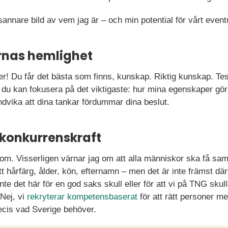
sannare bild av vem jag är – och min potential för vårt even
rnas hemlighet
r! Du får det bästa som finns, kunskap. Riktig kunskap. Test
du kan fokusera på det viktigaste: hur mina egenskaper gör 
ndvika att dina tankar fördummar dina beslut.
konkurrenskraft
ar om. Visserligen värnar jag om att alla människor ska få s
hårfärg, ålder, kön, efternamn – men det är inte främst därf
nte det här för en god saks skull eller för att vi på TNG skul
 Nej, vi
rekryterar kompetensbaserat
för att rätt personer m
recis vad Sverige behöver.