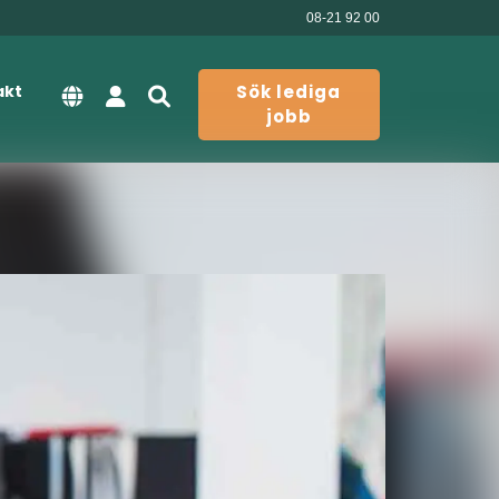
08-21 92 00
akt
Sök lediga
jobb