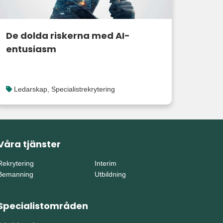
De dolda riskerna med AI-
entusiasm
Ledarskap
,
Specialistrekrytering
Våra tjänster
Rekrytering
Interim
Bemanning
Utbildning
Specialistområden