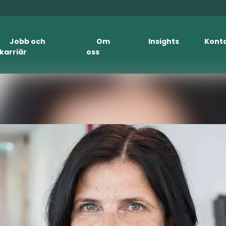
Jobb och
Om
Insights
Kont
karriär
oss