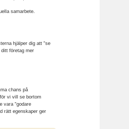
tuella samarbete.
erna hjälper dig att ”se
ditt företag mer
amma chans på
ör vi vill se bortom
le vara ”godare
ed rätt egenskaper ger