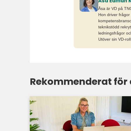
Åsa Edman K
Åsa är VD på TNG 
Hon driver frågor
kompetensbransch
teknikstödd rekry
ledningsfrågor oc
Utöver sin VD-rol
Rekommenderat för 