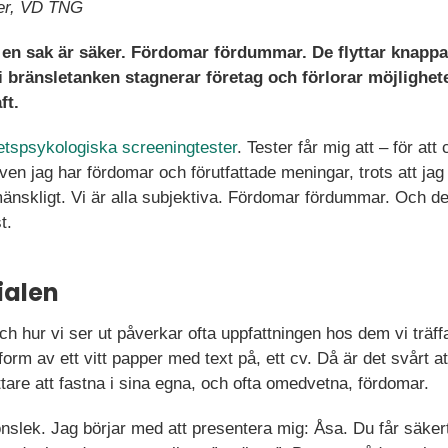
er, VD TNG
 en sak är säker. Fördomar fördummar. De flyttar knappa
bränsletanken stagnerar företag och förlorar möjlighete
ft.
etspsykologiska screeningtester
. Tester får mig att – för att
en jag har fördomar och förutfattade meningar, trots att jag t
änskligt. Vi är alla subjektiva. Fördomar fördummar. Och det
t.
ialen
ch hur vi ser ut påverkar ofta uppfattningen hos dem vi träffa
 form av ett vitt papper med text på, ett cv. Då är det svårt 
ttare att fastna i sina egna, och ofta omedvetna, fördomar.
onslek. Jag börjar med att presentera mig: Åsa. Du får säke