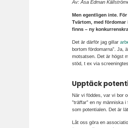
Av: Åsa Edman Källström
Men egentligen inte. För
Tvärtom, med fördomar i 
finns – ny konkurrenskra
Det är därför jag gillar
arb
bortom fördomarna”. Ja, äv
motsatsen. Det är högst m
stöd, t ex via screeningtes
Upptäck potent
När vi föddes, var vi bor o
”träffar” en ny människa i
som potentialen. Det är lä
Låt oss göra en associati