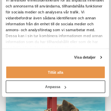
Rekommenderat för dig
Vi använder enhetsidentifierare för att anpassa innehållet
och annonserna till användarna, tillhandahålla funktioner
för sociala medier och analysera vår trafik. Vi
vidarebefordrar även sådana identifierare och annan
information från din enhet till de sociala medier och
annons- och analysföretag som vi samarbetar med.
Dessa kan i sin tur kombinera informationen med annan
information som du har tillhandahållit eller som de har
samlat in när du har använt deras tjänster.
Visa detaljer
Slits du mellan gas och broms? Så leder
du med stagility
Tillåt alla
Ledarskap
,
Trender
Anpassa