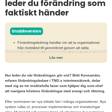
leder du förändring som
faktiskt händer
Snabbversion
Förändringsledning handlar om att ta organisationer
från motstånd till genombrott genom att sätta
människors reaktioner, energi och trygghet i centrum.
Läs mer
När ledare ignorerar smärtan i förändring fastnar
initiativ, engagemanget sjunker och satsningar
riskerar att misslyckas trots stora investeringar.
Hur leder du när förändringen gör ont? Britt Konnander,
erfaren förändringsledare i TNG:s interimsnätverk, delar
Chefer behöver erkänna motstånd, bygga tydliga
med sig av tre insiktsfulla faser som hjälper dig som chef
ramar som skapar trygghet och sedan frigöra energi
att navigera höstens förändringar med energi och riktning.
så att teamen själva kan driva förändringen framåt.
Efter sommaren tar nya initiativ fart i många organisationer. Nya
system rullas ut, processer implementeras och investeringar