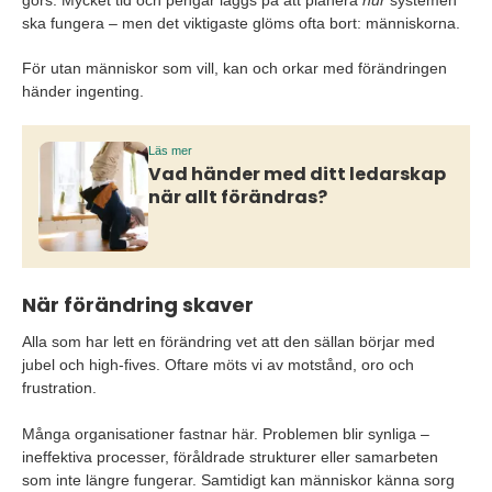
görs. Mycket tid och pengar läggs på att planera
hur
systemen
ska fungera – men det viktigaste glöms ofta bort: människorna.
För utan människor som vill, kan och orkar med förändringen
händer ingenting.
Läs mer
Vad händer med ditt ledarskap
när allt förändras?
När förändring skaver
Alla som har lett en förändring vet att den sällan börjar med
jubel och high-fives. Oftare möts vi av motstånd, oro och
frustration.
Många organisationer fastnar här. Problemen blir synliga –
ineffektiva processer, föråldrade strukturer eller samarbeten
som inte längre fungerar. Samtidigt kan människor känna sorg