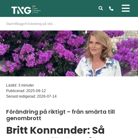
Start
»
Blogg
»
Förändring på riktigt – från smärta till genombrott
Lästid: 3 minuter
Publicerad:
2025-09-12
Senast redigerad:
2026-07-14
Förändring på riktigt – från smärta till
genombrott
Britt Konnander: Så