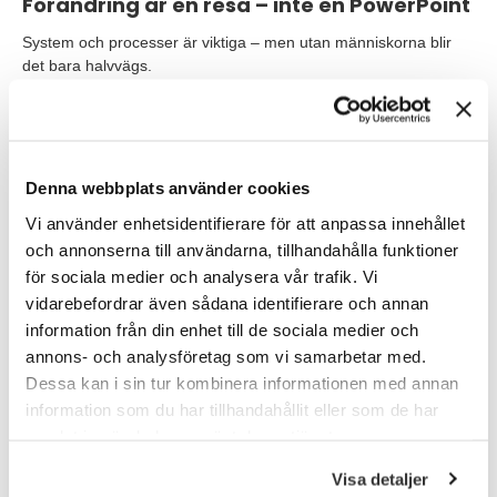
Förändring är en resa – inte en PowerPoint
System och processer är viktiga – men utan människorna blir
det bara halvvägs.
Förändring är en resa där människor går från förlust → fokus →
frihet.
Som ledare är vårt uppdrag att skapa förutsättningar så att
människor inte bara överlever resan – utan växer av den.
Denna webbplats använder cookies
Vi använder enhetsidentifierare för att anpassa innehållet
Vilken fas befinner din organisation i just nu? Och vad gör du för
och annonserna till användarna, tillhandahålla funktioner
att hjälpa människor vidare till nästa steg?
för sociala medier och analysera vår trafik. Vi
TNG Interim – förändring som märks,
vidarebefordrar även sådana identifierare och annan
resultat som håller
information från din enhet till de sociala medier och
annons- och analysföretag som vi samarbetar med.
Står din organisation inför en förändring? Behöver ni stöd längs
Dessa kan i sin tur kombinera informationen med annan
vägen? Oavsett om det handlar om strategi, digital
information som du har tillhandahållit eller som de har
transformation eller organisationsutveckling hjälper TNG Interim
samlat in när du har använt deras tjänster.
dig att hitta erfarna förändringsledare som driver resultat och
skapar varaktig förändring. Vill du veta mer om hur en
Visa detaljer
interimskonsult kan driva förändring hos er? Hör av dig!