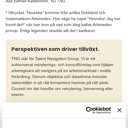
Åsa Edman Källströmer, VD TNG
* Uttrycket ”Heureka” kommer från antika Grekland och
matematikern Arkimedes. Han sägs ha ropat ”Heureka! Jag har
funnit det!” när han kom på vad som idag kallas Arkimedes
princip. Enligt legenden skedde allt det i badkaret.
Perspektiven som driver tillväxt.
TNG står för Talent Navigation Group. Vi är ett
auktoriserat rekryterings- och konsultföretag som hjälper
arbetsgivare att navigera på en arbetsmarknad i snabb
förändring. Genom objektiva och datadrivna metoder
säkerställer vi att rätt kompetens hamnar på rätt plats.
Oavsett om det handlar om rekrytering, bemanning eller
interim.
Med vår vetenskapligt baserade rekryteringsmetodik
hjälper vi arbetsgivare i hela Sverige att fatta smartare
kompetensbeslut och bygga team som driver tillväxt.
Samtidigt får jobbsökare en rättvis och modern