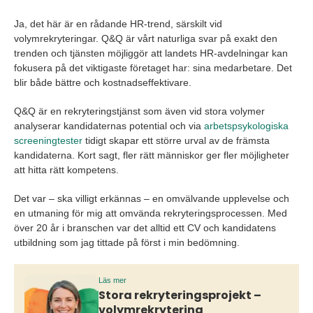
Ja, det här är en rådande HR-trend, särskilt vid
volymrekryteringar. Q&Q är vårt naturliga svar på exakt den
trenden och tjänsten möjliggör att landets HR-avdelningar kan
fokusera på det viktigaste företaget har: sina medarbetare. Det
blir både bättre och kostnadseffektivare.
Q&Q är en rekryteringstjänst som även vid stora volymer
analyserar kandidaternas potential och via
arbetspsykologiska
screeningtester
tidigt skapar ett större urval av de främsta
kandidaterna. Kort sagt, fler rätt människor ger fler möjligheter
att hitta rätt kompetens.
Det var – ska villigt erkännas – en omvälvande upplevelse och
en utmaning för mig att omvända rekryteringsprocessen. Med
över 20 år i branschen var det alltid ett CV och kandidatens
utbildning som jag tittade på först i min bedömning.
Läs mer
Stora rekryteringsprojekt –
volymrekrytering