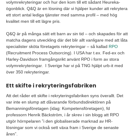
volymrekryteringar och hur den kom till ett sådant Heureka-
ögonblick. Q&Q är en lösning där vi hjälper kunder att rekrytera
ett stort antal lediga tjänster med samma profil – med hög
kvalitet men till ett lägre pris.
Q&Q är på många sätt ett barn av sin tid – och skapades för att
matcha dagens utveckling där det blir allt vanligare med att låta
specialister sköta företagets rekryteringar – så kallad
RPO
(Recruitment Process Outsorcing). I USA har t.ex. Fed-ex och
Harley-Davidson framgångsrikt använt RPO i form av stora
volymrekryteringar. I Sverige har vi på TNG hjälpt urb-it med
över 350 rekryteringar.
Ett skifte i rekryteringsfabriken
Att det råder ett skifte i rekryteringsfabriken syns överallt. Det
var inte en slump att dåvarande förbundsdirektören på
Bemanningsföretagen (idag: Kompetensföretagen), fd
professorn Henrik Bäckström, i år skrev i sin blogg att RPO
utgör hörnpelaren ”i den globaliserade marknad av HR-
lösningar som vi också sett växa fram i Sverige de senaste
åren”.