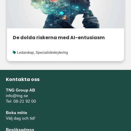
De dolda riskerna med AI-entusiasm
Ledarskap
,
Specialistrekrytering
Kontakta oss
TNG Group AB
info@tng.se
Tel: 08-21 92 00
Boka möte
Välj dag och tid!
Besöksadress