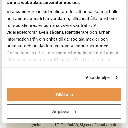
Denna webbplats använder cookies
kandidatupplevelse där kompetens, potential och drivkraft
väger tyngre än namn, ålder eller bakgrund.
Vi använder enhetsidentifierare för att anpassa innehållet
och annonserna till användarna, tillhandahålla funktioner
Vår story
för sociala medier och analysera vår trafik. Vi
vidarebefordrar även sådana identifierare och annan
information från din enhet till de sociala medier och
annons- och analysföretag som vi samarbetar med.
Skribent
Dessa kan i sin tur kombinera informationen med annan
Åsa Edman Källströmer
information som du har tillhandahållit eller som de har
Åsa är VD på TNG Group och har lång erfarenhet av att
samlat in när du har använt deras tjänster.
utveckla datadriven och fördomsfri
kompetensförsörjning. Hon driver frågor inom
Visa detaljer
innovation samt lednings- och affärsutveckling med
fokus på hur AI och teknik kan förändra
kompetensbranschen. Under hennes ledarskap har
TNG positionerat sig som en ledande aktör inom
Tillåt alla
objektiv och teknikstödd rekrytering. I sina VD-bloggar
delar Åsa analyser av arbetsmarknadens utveckling,
strategiska ledningsfrågor och hur organisationer kan
Anpassa
se på kompetens med nya perspektiv för att öka tillväxt
och inkludering. Utöver sin VD-roll är hon
styrelseledamot i ToFindOut AB, Signpost Executive och