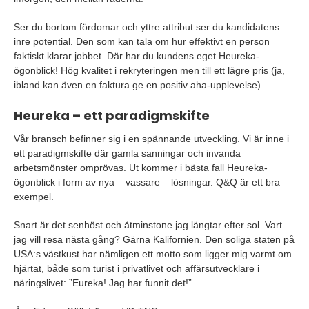
Ser du bortom fördomar och yttre attribut ser du kandidatens
inre potential. Den som kan tala om hur effektivt en person
faktiskt klarar jobbet. Där har du kundens eget Heureka-
ögonblick! Hög kvalitet i rekryteringen men till ett lägre pris (ja,
ibland kan även en faktura ge en positiv aha-upplevelse).
Heureka – ett paradigmskifte
Vår bransch befinner sig i en spännande utveckling. Vi är inne i
ett paradigmskifte där gamla sanningar och invanda
arbetsmönster omprövas. Ut kommer i bästa fall Heureka-
ögonblick i form av nya – vassare – lösningar. Q&Q är ett bra
exempel.
Snart är det senhöst och åtminstone jag längtar efter sol. Vart
jag vill resa nästa gång? Gärna Kalifornien. Den soliga staten på
USA:s västkust har nämligen ett motto som ligger mig varmt om
hjärtat, både som turist i privatlivet och affärsutvecklare i
näringslivet: ”Eureka! Jag har funnit det!”