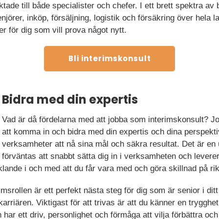
tade till både specialister och chefer. I ett brett spektra 
jörer, inköp, försäljning, logistik och försäkring över hela l
r för dig som vill prova något nytt.
Bli interimskonsult
Bidra med din expertis
Vad är då fördelarna med att jobba som interimskonsult? Jo
att komma in och bidra med din expertis och dina perspekti
verksamheter att nå sina mål och säkra resultat. Det är en
förväntas att snabbt sätta dig in i verksamheten och levere
klande i och med att du får vara med och göra skillnad på rikt
imsrollen är ett perfekt nästa steg för dig som är senior i ditt
karriären. Viktigast för att trivas är att du känner en trygghet
har ett driv, personlighet och förmåga att vilja förbättra och