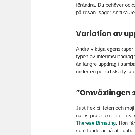
förändra. Du behöver ocks
på resan, säger Annika Je
Variation av u
Andra viktiga egenskaper fö
typen av interimsuppdrag v
än längre uppdrag i samba
under en period ska fylla 
”Omväxlingen s
Just flexibiliteten och mö
när vi pratar om interims
Therese Birnsting
. Hon få
som funderar på att jobba 