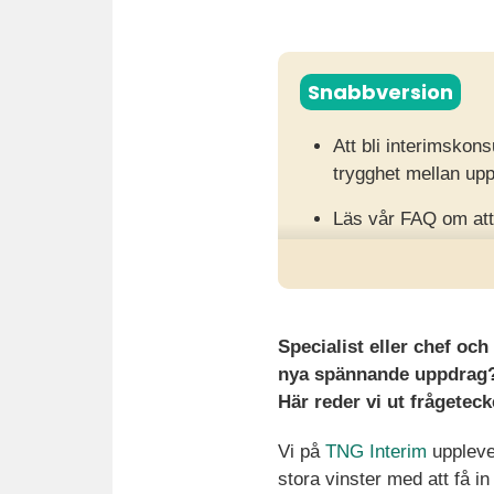
Snabbversion
Att bli interimskon
trygghet mellan up
Läs vår FAQ om att
anställningsform so
första uppdrag.
När du är redo kan 
Specialist eller chef och
nya spännande uppdrag? 
Här reder vi ut frågetecke
Vi på
TNG Interim
upplever
stora vinster med att få i