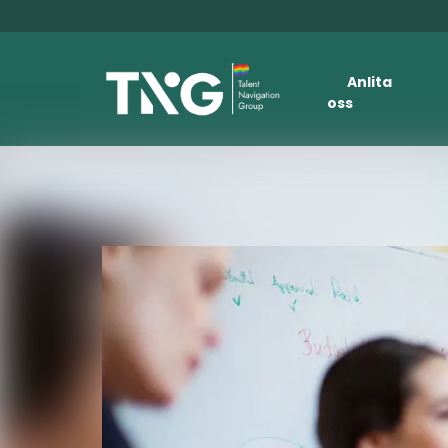
Anlita
oss