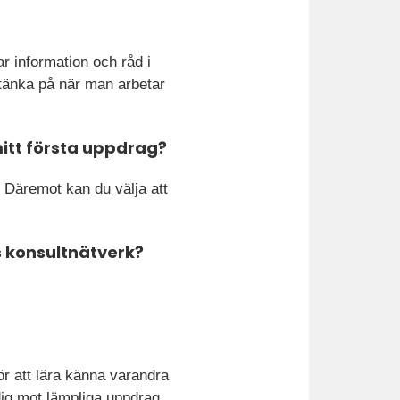
r information och råd i
 tänka på när man arbetar
mitt första uppdrag?
. Däremot kan du välja att
s konsultnätverk?
ör att lära känna varandra
dig mot lämpliga uppdrag.