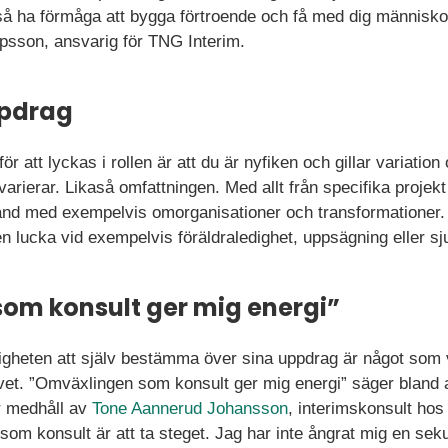
å ha förmåga att bygga förtroende och få med dig människo
psson, ansvarig för TNG Interim.
ppdrag
r att lyckas i rollen är att du är nyfiken och gillar variatio
arierar. Likaså omfattningen. Med allt från specifika projekt
nd med exempelvis omorganisationer och transformationer. V
en lucka vid exempelvis föräldraledighet, uppsägning eller sj
om konsult ger mig energi”
jligheten att själv bestämma över sina uppdrag är något som v
livet. ”Omväxlingen som konsult ger mig energi” säger bland
r medhåll av
Tone Aannerud Johansson
, interimskonsult hos A
som konsult är att ta steget. Jag har inte ångrat mig en seku