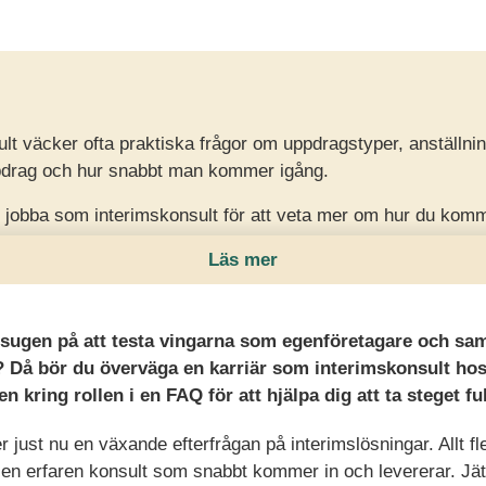
sult väcker ofta praktiska frågor om uppdragstyper, anställni
pdrag och hur snabbt man kommer igång.
 jobba som interimskonsult för att veta mer om hur du komm
m passar dig, hur ersättning och avtal fungerar samt hur sna
Läs mer
du göra en spontanansökan för att visa intresse för interim
 sugen på att testa vingarna som egenföretagare och samti
Då bör du överväga en karriär som interimskonsult hos
n kring rollen i en FAQ för att hjälpa dig att ta steget ful
 just nu en växande efterfrågan på interimslösningar. Allt fle
n en erfaren konsult som snabbt kommer in och levererar. Jätt