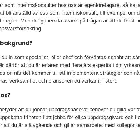
bar som interimskonsulter hos oss är egenföretagare, så kal
tt bli anställd av oss som interimskonsult, till exempel om du 
lir egen. Men det generella svaret på frågan är att du först 
ansvarsförsäkring.
 bakgrund?
du in som specialist eller chef och förväntas snabbt att sätta
är därför att du är erfaren med flera års expertis i din yrkes
ds on när det kommer till att implementera strategier och nå
nas verksamhet och branschen du verkar i, i stort.
vas?
betyder att du jobbar uppdragsbaserat behöver du gilla variat
pskatta friheten i att jobba för olika uppdragsgivare och i o
att du är självgående och gillar samarbetet med kollegor oc