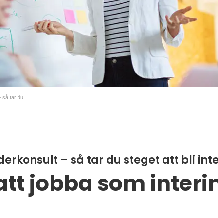
Anställd eller underkonsult – så tar du steget att bli interimskonsult
derkonsult – så tar du steget att bli in
tt jobba som inter