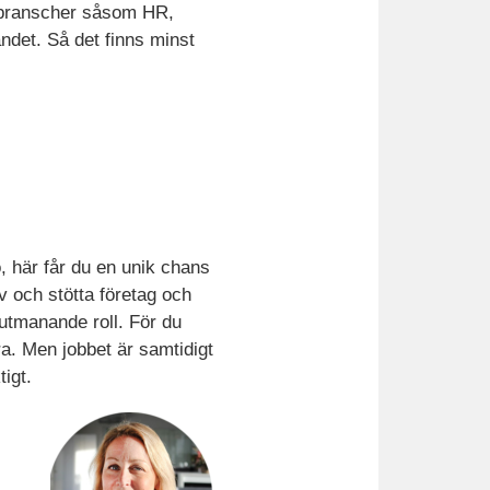
av branscher såsom HR,
andet. Så det finns minst
, här får du en unik chans
v och stötta företag och
 utmanande roll. För du
ra. Men jobbet är samtidigt
igt.