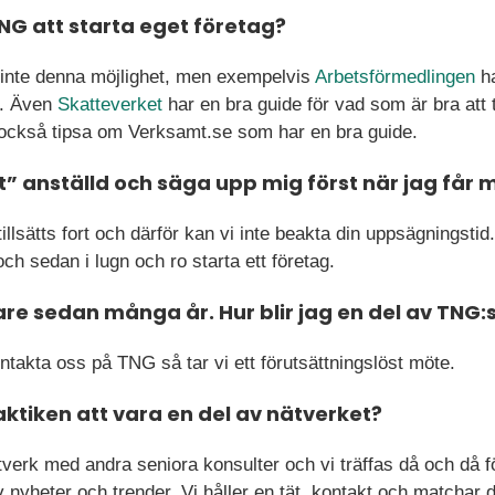
TNG att starta eget företag?
 inte denna möjlighet, men exempelvis
Arbetsförmedlingen
ha
g. Även
Skatteverket
har en bra guide för vad som är bra att
 också tipsa om Verksamt.se som har en bra guide.
t” anställd och säga upp mig först när jag får 
illsätts fort och därför kan vi inte beakta din uppsägningstid
och sedan i lugn och ro starta ett företag.
re sedan många år. Hur blir jag en del av TNG:
takta oss på TNG så tar vi ett förutsättningslöst möte.
aktiken att vara en del av nätverket?
verk med andra seniora konsulter och vi träffas då och då f
v nyheter och trender. Vi håller en tät kontakt och matchar 