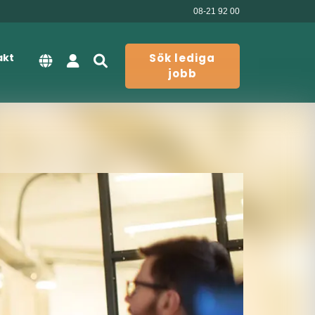
08-21 92 00
akt
Sök lediga
jobb