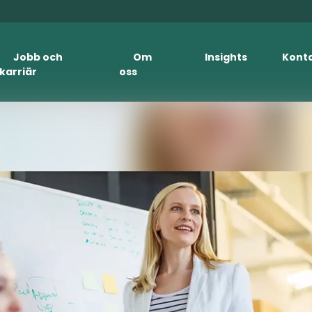
Jobb och
Om
Insights
Kont
karriär
oss