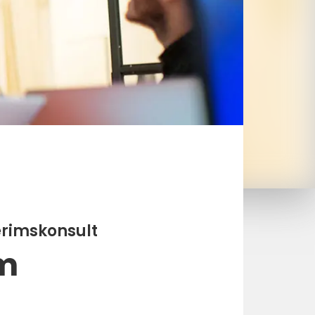
terimskonsult
im