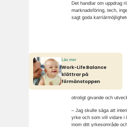
Det handlar om uppdrag rik
marknadsföring, tech, ingen
sagt goda karriärmöjlighete
Läs mer
Work-Life Balance
klättrar på
förmånstoppen
otroligt givande och utvec
– Jag skulle säga att inter
yrke och som vill vidare i 
inom ditt yrkesområde och 