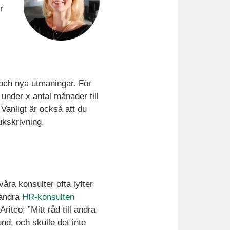
r
n och nya utmaningar. För
 under x antal månader till
anligt är också att du
ukskrivning.
åra konsulter ofta lyfter
 andra
HR-konsulten
ritco; ”Mitt råd till andra
nd, och skulle det inte