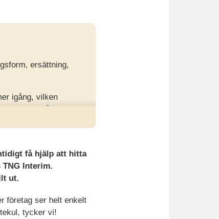
ngsform, ersättning,
er igång, vilken
bbt du kan få ditt
suppdrag.
digt få hjälp att hitta
 TNG Interim.
lt ut.
r företag ser helt enkelt
ekul, tycker vi!