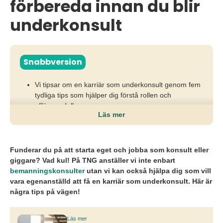
förbereda innan du blir
underkonsult
Snabbversion
Vi tipsar om en karriär som underkonsult genom fem
tydliga tips som hjälper dig förstå rollen och
affärsmodellen.
Läs mer
Utan koll på ansvar, ersättning, uppdragslängd och
relationen mellan kund och konsultbolag riskerar du
att hamna i uppdrag som inte matchar din erfarenhet
Funderar du på att starta eget och jobba som konsult eller
eller dina mål.
giggare? Vad kul! På TNG anställer vi inte enbart
bemanningskonsulter
utan vi kan också hjälpa dig som vill
Genom att ställa rätt frågor, vara selektiv med
vara egenanställd att få en karriär som underkonsult. Här är
uppdrag, bygga relationer och se underkonsultrollen
några tips på vägen!
som ett aktivt karriärval kan du skapa både trygghet
och långsiktig utveckling.
Läs mer