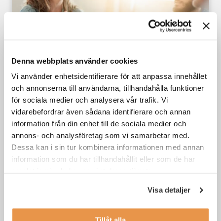
Denna webbplats använder cookies
Caseintervjuer inom rekrytering – vad,
Vi använder enhetsidentifierare för att anpassa innehållet
hur och varför?
och annonserna till användarna, tillhandahålla funktioner
för sociala medier och analysera vår trafik. Vi
Din karriär
,
Söka jobb
vidarebefordrar även sådana identifierare och annan
information från din enhet till de sociala medier och
annons- och analysföretag som vi samarbetar med.
Dessa kan i sin tur kombinera informationen med annan
information som du har tillhandahållit eller som de har
samlat in när du har använt deras tjänster.
Visa detaljer
Tillåt alla