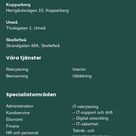
Kopparberg
Herrgårdsvägen 10, Kopparberg
Umeå
Thulegatan 1, Umeå
Skellefteå
Strandgatan 48A, Skellefteå
Våra tjänster
Rekrytering
Interim
Bemanning
Utbildning
Specialistområden
Administration
IT-rekrytering
–
IT-support och drift
Kundservice
–
Digital utveckling
Ekonomi
–
IT-säkerhet
Finans
Teknik- och
HR och personal