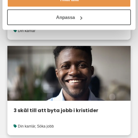
Nyårslistan! Så fyller du på med ny energi
under jul och nyår
Anpassa
Din karriär
3 skäl till att byta jobb i kristider
Din karriär
,
Söka jobb