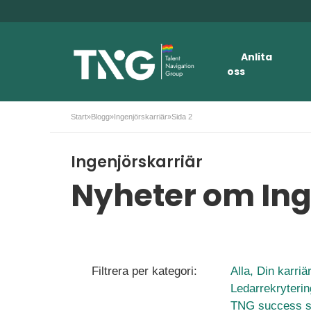
Anlita
oss
Start
»
Blogg
»
Ingenjörskarriär
»
Sida 2
Ingenjörskarriär
Nyheter om Ing
Filtrera per kategori:
Alla,
Din karriä
Ledarrekryteri
TNG success s