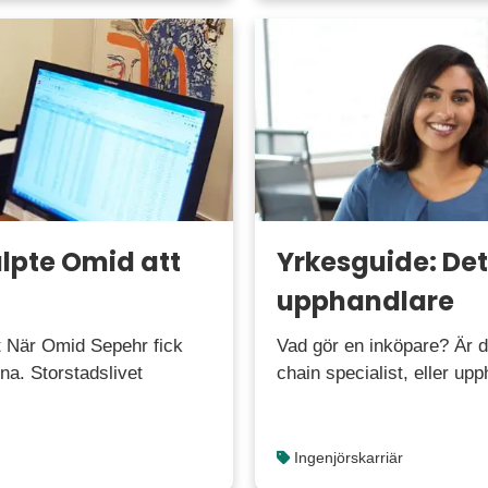
älpte Omid att
Yrkesguide: Det
upphandlare
t När Omid Sepehr fick
Vad gör en inköpare? Är d
na. Storstadslivet
chain specialist, eller up
Ingenjörskarriär