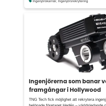
Ingenjörskarriär
,
Ingenjörsrekrytering
Ingenjörerna som banar v
framgångar i Hollywood
TNG Tech fick möjlighet att rekrytera ingenj
belönade företaget Hedén – världsledande 