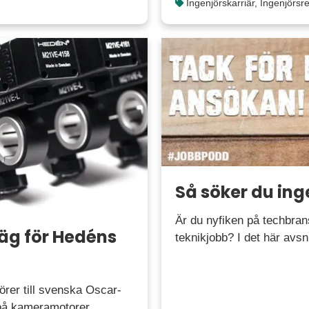
Ingenjörskarriär
,
Ingenjörsre
Så söker du ing
Är du nyfiken på techbran
äg för Hedéns
teknikjobb? I det här avs
örer till svenska Oscar-
på kameramotorer.