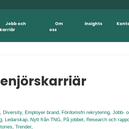
Jobb och
Om
Insights
Kont
karriär
oss
enjörskarriär
r,
Diversity,
Employer brand,
Fördomsfri rekrytering,
Jobb- o
ng,
Ledarskap,
Nytt från TNG,
På jobbet,
Research och rappo
tories,
Trender,