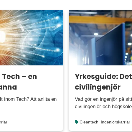
 Tech – en
Yrkesguide: Det
tanna
civilingenjör
t inom Tech? Att anlita en
Vad gör en ingenjör på sit
civilingenjör och högskole
riär
Cleantech
,
Ingenjörskarriär