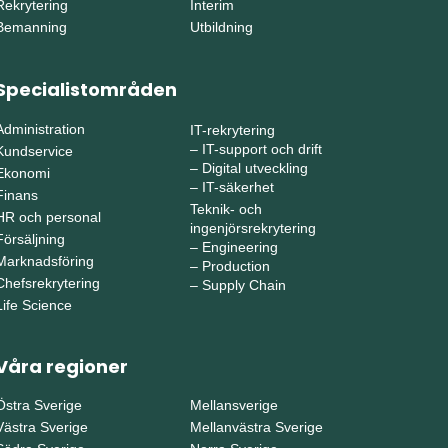
Rekrytering
Interim
Bemanning
Utbildning
Specialistområden
Administration
IT-rekrytering
–
IT-support och drift
Kundservice
–
Digital utveckling
Ekonomi
–
IT-säkerhet
Finans
Teknik- och
HR och personal
ingenjörsrekrytering
Försäljning
–
Engineering
Marknadsföring
–
Production
Chefsrekrytering
–
Supply Chain
Life Science
Våra regioner
Östra Sverige
Mellansverige
Västra Sverige
Mellanvästra Sverige