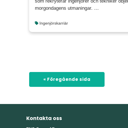
som rekryterar ingenjörer och tekniker objek
morgondagens utmaningar. …
Ingenjörskarriär
« Föregående sida
Kontakta oss