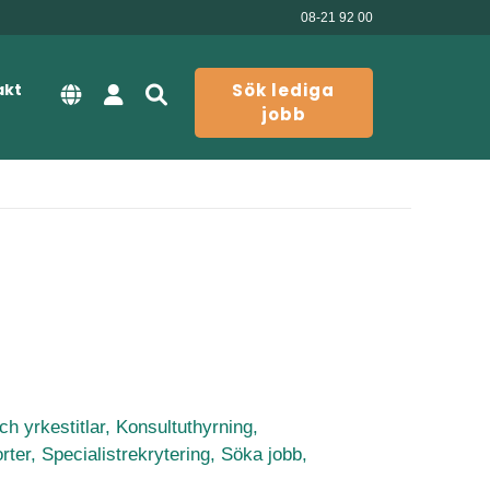
08-21 92 00
akt
Sök lediga
jobb
ch yrkestitlar,
Konsultuthyrning,
rter,
Specialistrekrytering,
Söka jobb,