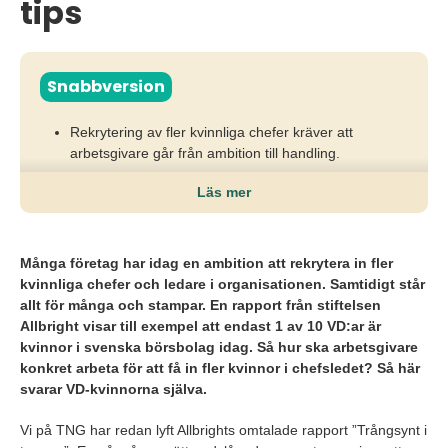
tips
Snabbversion
Rekrytering av fler kvinnliga chefer kräver att
arbetsgivare går från ambition till handling.
När ledningar förlitar sig på nätverk eller behandlar
Läs mer
jämställdhet som ett sidoprojekt riskerar de att missa
kvalificerade ledare och hämma utveckling.
Många företag har idag en ambition att rekrytera in fler
För att lyckas behöver högsta ledningen ta ansvar,
kvinnliga chefer och ledare i organisationen. Samtidigt står
bredda urvalet och integrera jämställdhet som en
allt för många och stampar. En rapport från stiftelsen
affärskritisk del av chefsrekryteringen.
Allbright visar till exempel att endast 1 av 10 VD:ar är
kvinnor i svenska börsbolag idag.
Så hur ska arbetsgivare
konkret arbeta för att få in fler kvinnor i chefsledet? Så här
svarar VD-kvinnorna själva.
Vi på TNG har redan lyft Allbrights omtalade rapport ”Trångsynt i