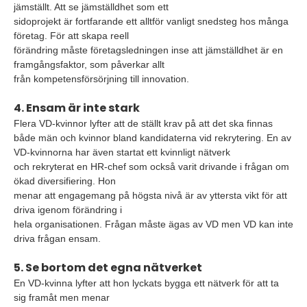
jämställt. Att se jämställdhet som ett
sidoprojekt är fortfarande ett alltför vanligt snedsteg hos många
företag. För att skapa reell
förändring måste företagsledningen inse att jämställdhet är en
framgångsfaktor, som påverkar allt
från kompetensförsörjning till innovation.
4. Ensam är inte stark
Flera VD-kvinnor lyfter att de ställt krav på att det ska finnas
både män och kvinnor bland kandidaterna vid rekrytering. En av
VD-kvinnorna har även startat ett kvinnligt nätverk
och rekryterat en HR-chef som också varit drivande i frågan om
ökad diversifiering. Hon
menar att engagemang på högsta nivå är av yttersta vikt för att
driva igenom förändring i
hela organisationen. Frågan måste ägas av VD men VD kan inte
driva frågan ensam.
5. Se bortom det egna nätverket
En VD-kvinna lyfter att hon lyckats bygga ett nätverk för att ta
sig framåt men menar