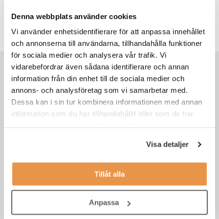
TNG:s contentteam bidrar löpande med inlägg och
kortare nyheter kring TNG:s verksamhet. Teamet delar
Denna webbplats använder cookies
också med sig av artiklar med jobb- och karriärtips samt
yrkesguider för de i början av sin karriär.
Vi använder enhetsidentifierare för att anpassa innehållet
och annonserna till användarna, tillhandahålla funktioner
för sociala medier och analysera vår trafik. Vi
vidarebefordrar även sådana identifierare och annan
Rekommenderat för dig
information från din enhet till de sociala medier och
annons- och analysföretag som vi samarbetar med.
Dessa kan i sin tur kombinera informationen med annan
information som du har tillhandahållit eller som de har
samlat in när du har använt deras tjänster.
Visa detaljer
Tillåt alla
Itaab hittade sin nästa VD – ett år av
Anpassa
höga krav och rätt beslut