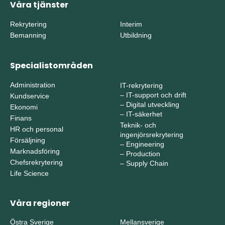
Våra tjänster
Rekrytering
Interim
Bemanning
Utbildning
Specialistområden
Administration
IT-rekrytering
–
IT-support och drift
Kundservice
–
Digital utveckling
Ekonomi
–
IT-säkerhet
Finans
Teknik- och
HR och personal
ingenjörsrekrytering
Försäljning
–
Engineering
Marknadsföring
–
Production
Chefsrekrytering
–
Supply Chain
Life Science
Våra regioner
Östra Sverige
Mellansverige