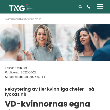
Start
»
Blogg
»
Rekrytering av fler kvinnliga chefer – så lyckas ni!
Lästid: 2 minuter
Publicerad:
2022-06-22
Senast redigerad:
2026-07-14
Rekrytering av fler kvinnliga chefer – så
lyckas ni!
VD-kvinnornas egna