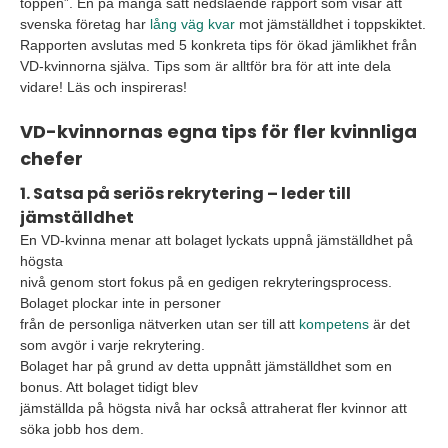
toppen”. En på många sätt nedslående rapport som visar att
svenska företag har
lång väg kvar
mot jämställdhet i toppskiktet.
Rapporten avslutas med 5 konkreta tips för ökad jämlikhet från
VD-kvinnorna själva. Tips som är alltför bra för att inte dela
vidare! Läs och inspireras!
VD-kvinnornas egna tips för fler kvinnliga
chefer
1. Satsa på seriös rekrytering – leder till
jämställdhet
En VD-kvinna menar att bolaget lyckats uppnå jämställdhet på
högsta
nivå genom stort fokus på en gedigen rekryteringsprocess.
Bolaget plockar inte in personer
från de personliga nätverken utan ser till att
kompetens
är det
som avgör i varje rekrytering.
Bolaget har på grund av detta uppnått jämställdhet som en
bonus. Att bolaget tidigt blev
jämställda på högsta nivå har också attraherat fler kvinnor att
söka jobb hos dem.