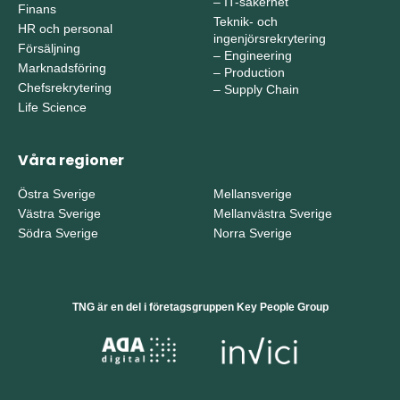
–
IT-säkerhet
Finans
Teknik- och
HR och personal
ingenjörsrekrytering
Försäljning
–
Engineering
Marknadsföring
–
Production
Chefsrekrytering
–
Supply Chain
Life Science
Våra regioner
Östra Sverige
Mellansverige
Västra Sverige
Mellanvästra Sverige
Södra Sverige
Norra Sverige
TNG är en del i företagsgruppen Key People Group