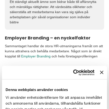
Ett ständigt aktuellt ämne som bidrar både till affärsnytta
och mänskliga rättigheter. Att värdesätta olikheter och
säkerställa att medarbetarna kan vara sig själva på
arbetsplatsen gör såväl organisationer som individer
bättre
Employer Branding – en nyckelfaktor
Sammantaget handlar de stora HR-utmaningarna framåt om att
kunna attrahera och behålla medarbetare. Något som är direkt
kopplat till
Employer Branding
och hela företagsprofileringen
Utifrån ett People-perspektiv tror jag att
det är som krävs är sunda medmänskliga
värderingar som genomsyrar
organisationen framåt. Man behöver vara
Denna webbplats använder cookies
öppen för olikheter och se olikheter som
en konkurrensfördel.
Vi använder enhetsidentifierare för att anpassa innehållet
och annonserna till användarna, tillhandahålla funktioner
Åsa Sellert Hasslow, interimskonsult
för sociala medier och analysera vår trafik. Vi