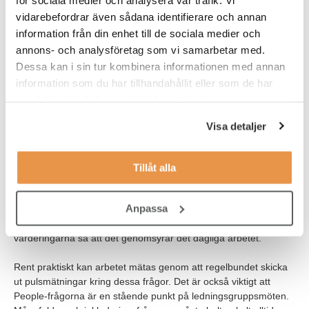
inom HR
vidarebefordrar även sådana identifierare och annan
information från din enhet till de sociala medier och
annons- och analysföretag som vi samarbetar med.
Framgångsfaktorer för mångfaldsarbete
Dessa kan i sin tur kombinera informationen med annan
För att lyckas med
information som du har tillhandahållit eller som de har
mångfaldsarbetet krävs
samlat in när du har använt deras tjänster.
tydliga KPI:er och mättal, som
går bredare än bara fokusera
Visa detaljer
på antalet kvinnor respektive
män i en verksamhet.
Tillåt alla
Sedan handlar det om att
både chefer och medarbetare
Anpassa
anammar ett mer fördomsfritt
tankesätt kopplat till
värderingarna så att det genomsyrar det dagliga arbetet.
Rent praktiskt kan arbetet mätas genom att regelbundet skicka
ut pulsmätningar kring dessa frågor. Det är också viktigt att
People-frågorna är en stående punkt på ledningsgruppsmöten.