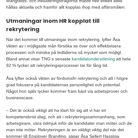
Mångfalds- och inkluderingsfrågorna måste helt enkelt alltid
hållas aktuella och framför allt kopplas ihop med affärsmålen.
Utmaningar inom HR kopplat till
rekrytering
När det kommer till utmaningar inom rekrytering, lyfter Åsa
vikten av i möjligaste mån försöka se över och effektivisera
processen och minska på ledtiderna så mycket som möjligt.
Bland annat visar TNG:s senaste
kandidatundersökning
att hela
92 % tycker att rekryteringsprocesser tar för lång tid.
Åsa lyfter också vikten av fördomsfri rekrytering och att i högre
grad fokusera på kandidaternas personlighet och potential.
Något hon själv tycker kommer fram bäst via arbetsprover och
businesscase.
– Det är också viktigt att ha klart för sig att vi har en
kompetensbrist idag, och att i rekryteringssammanhang, som
arbetsgivare, vara ödmjuk inför de kandidater man möter och de
man inte möter. Rekryteringen är en väldigt viktig del när det
kommer till Employer Branding, säger Åsa Sellert Hasslow.