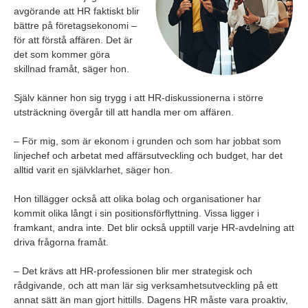
avgörande att HR faktiskt blir
bättre på företagsekonomi –
för att förstå affären. Det är
det som kommer göra
skillnad framåt, säger hon.
Själv känner hon sig trygg i att HR-diskussionerna i större
utsträckning övergår till att handla mer om affären.
– För mig, som är ekonom i grunden och som har jobbat som
linjechef och arbetat med affärsutveckling och budget, har det
alltid varit en självklarhet, säger hon.
Hon tillägger också att olika bolag och organisationer har
kommit olika långt i sin positionsförflyttning. Vissa ligger i
framkant, andra inte. Det blir också upptill varje HR-avdelning att
driva frågorna framåt.
– Det krävs att HR-professionen blir mer strategisk och
rådgivande, och att man lär sig verksamhetsutveckling på ett
annat sätt än man gjort hittills. Dagens HR måste vara proaktiv,