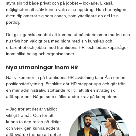
styra sin tid både privat och på jobbet – lockade. Likaså
möjligheten att själv kunna välja sina uppdrag. Hon har nyligen
även diplomerat sig som coach, som ytterligare en del i sin
portfölj.
Det gick ganska snabbt att komma ut på interimsmarknaden och
nu trivs hon väldigt bra med bidra med sin kunskap och
erfarenhet och jobba med framtidens HR- och ledarskapsfrågor
inom olika bolag och organisationer.
Nya utmaningar inom HR
När vi kommer in på framtidens HR-avdelning talar Åsa om en
positionsförflyttning. Ett skifte där HR steppar upp och går från
en mer administrativ, stöttande roll till att bli en strategisk
affärspartner. Något som ställer andra krav på kompetens:
– Jag tror att det är väldigt
viktigt framåt. Och för att
kunna ta den rollen på riktigt
och verkligen kunna addera
affärsvärde tror jag att det är