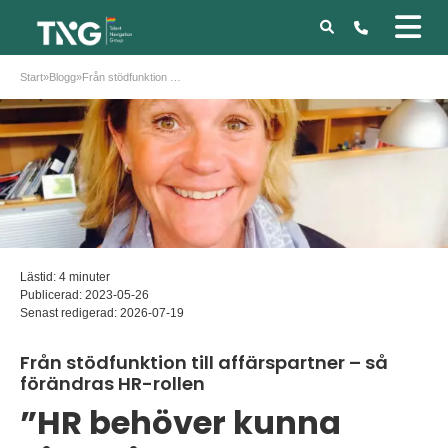
Start
»
Blogg
»
Från stödfunktion till affärspartner – så förändras HR-rollen
Lästid: 4 minuter
Publicerad:
2023-05-26
Senast redigerad:
2026-07-19
Från stödfunktion till affärspartner – så
förändras HR-rollen
”HR behöver kunna