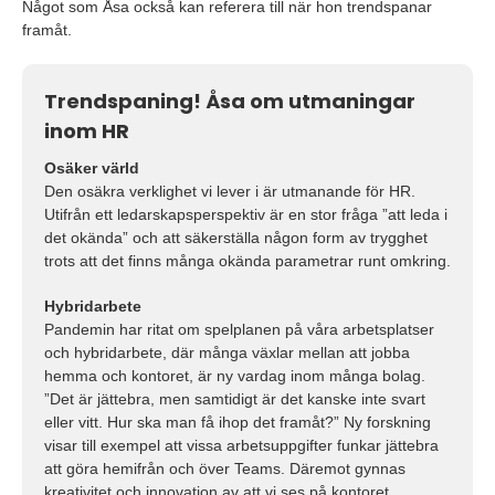
Något som Åsa också kan referera till när hon trendspanar
framåt.
Trendspaning! Åsa om utmaningar
inom HR
Osäker värld
Den osäkra verklighet vi lever i är utmanande för HR.
Utifrån ett ledarskapsperspektiv är en stor fråga ”att leda i
det okända” och att säkerställa någon form av trygghet
trots att det finns många okända parametrar runt omkring.
Hybridarbete
Pandemin har ritat om spelplanen på våra arbetsplatser
och hybridarbete, där många växlar mellan att jobba
hemma och kontoret, är ny vardag inom många bolag.
”Det är jättebra, men samtidigt är det kanske inte svart
eller vitt. Hur ska man få ihop det framåt?” Ny forskning
visar till exempel att vissa arbetsuppgifter funkar jättebra
att göra hemifrån och över Teams. Däremot gynnas
kreativitet och innovation av att vi ses på kontoret.