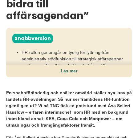
bidra till
affärsagendan”
Snabbversion
HR-rollen genomgår en tydlig förflyttning från
administrativ stödfunktion till strategisk affärspartner
med ansvar för att koppla People-frågor till
Läs mer
affärsresultat.
Organisationer som inte stärker HR:s affärsförståelse
riskerar att tappa tempo i kompetensförsörjning,
En snabbföränderlig och osäker omvärld ställer nya krav på
förändringsledning och attraktivitet i en osäker och
landets HR-avdelningar. Så hur ser framtidens HR-funktion
konkurrensutsatt arbetsmarknad.
egentligen ut? Vi på TNG fick en pratstund med Åsa Sellert
Hasslow – erfaren interimschef inom HR med en bakgrund
Framåt behöver HR arbeta mer proaktivt med
inom bland annat IKEA, Coca Cola och Manpower – om
kompetens, AI, hybridarbete och employer branding
utmaningar och framgångsfaktorer framåt.
för att bidra direkt till affärsagendan och långsiktig
konkurrenskraft.
För Åsa Sellert Hasslow har People/Business-perspektivet och