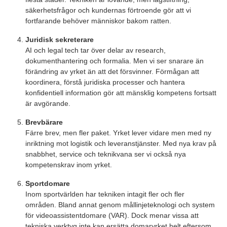
säkerhetsfrågor och kundernas förtroende gör att vi
fortfarande behöver människor bakom ratten.
Juridisk sekreterare
AI och legal tech tar över delar av research,
dokumenthantering och formalia. Men vi ser snarare än
förändring av yrket än att det försvinner. Förmågan att
koordinera, förstå juridiska processer och hantera
konfidentiell information gör att mänsklig kompetens fortsatt
är avgörande.
Brevbärare
Färre brev, men fler paket. Yrket lever vidare men med ny
inriktning mot logistik och leveranstjänster. Med nya krav på
snabbhet, service och teknikvana ser vi också nya
kompetenskrav inom yrket.
Sportdomare
Inom sportvärlden har tekniken intagit fler och fler
områden. Bland annat genom mållinjeteknologi och system
för videoassistentdomare (VAR). Dock menar vissa att
tekniska verktyg inte kan ersätta domaryrket helt eftersom