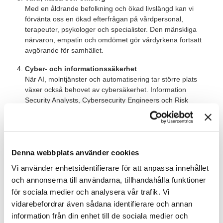
Med en åldrande befolkning och ökad livslängd kan vi
förvänta oss en ökad efterfrågan på vårdpersonal,
terapeuter, psykologer och specialister. Den mänskliga
närvaron, empatin och omdömet gör vårdyrkena fortsatt
avgörande för samhället.
Cyber- och informationssäkerhet
När AI, molntjänster och automatisering tar större plats
växer också behovet av cybersäkerhet. Information
Security Analysts, Cybersecurity Engineers och Risk
Managers är roller som blir kritiska för att skydda företag
och offentlig sektor mot hot och dataintrång.
Tekniknära HR och ledarskap
HR-roller förändras snabbt men försvinner inte. Framtidens
Denna webbplats använder cookies
HR handlar om att förstå människor, data och teknik –
Vi använder enhetsidentifierare för att anpassa innehållet
samtidigt. Roller som People Analytics Specialist, Talent
och annonserna till användarna, tillhandahålla funktioner
Strategist och Organizational Development Manager växer,
för sociala medier och analysera vår trafik. Vi
där datadrivet beslutsfattande kombineras med empatiskt
ledarskap.
vidarebefordrar även sådana identifierare och annan
information från din enhet till de sociala medier och
Utbildning och kompetensutveckling