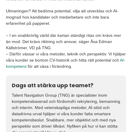
Utmaningen? Att bedöma potential, vilja att utvecklas och AI-
mognad hos kandidater och medarbetare och inte bara
erfarenhet på papperet.
– I en snabbrörlig värld där kartan ständigt ritas om krävs mer
än mod. Det krävs riktning och ansvar, säger Åsa Edman
Källströmer, VD på TNG.
– Därför vässar vi våra metoder, teknik och perspektiv. Vi hjälper
våra kunder se bortom CV-historik och hitta rätt potential och
AI-
kompetens
för att växa i förändring.
Dags att stärka upp teamet?
Talent Navigation Group (TNG) är specialister inom
kompetensbaserad och fördomsfri rekrytering, bemanning
och interim. Med vetenskapliga metoder, AI-stöd och
datadrivna urval hjälper vi våra kunder fatta smartare
kompetensbeslut. Snabbare, mer objektivt och med nya
perspektiv som driver tillväxt. Nyfiken på hur vi kan stötta