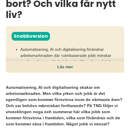
bort? Och vilka får nytt
liv?
Snabbversion
Automatisering, AI och digitalisering förändrar
arbetsmarknaden där rutinbaserade jobb minskar
medan yrken med teknisk, mänsklig och analytisk
Läs mer
kompetens växer, enligt World Economic Forum.
Organisationer som fortsätter rekrytera på historiska
titlar och erfarenhet riskerar kompetensbrist,
Automatisering, AI och digitalisering skakar om
felrekryteringar och sämre konkurrenskraft i en
arbetsmarknaden. Men vilka yrken och jobb är det
snabbt föränderlig ekonomi.
egentligen som kommer försvinna inom de närmaste åren?
Och var behövs människan fortfarande? På TNG följer vi
Arbetsgivare behöver fokusera på potential,
utvecklingen noga och summerar här vilka jobb som
lärandeförmåga och AI-mognad samt utveckla
kommer försvinna i framtiden, vilka som förändras och de
kompetensbaserade metoder för att framtidssäkra
som kommer växa i framtiden. Något jobb vi missat?
sina team.