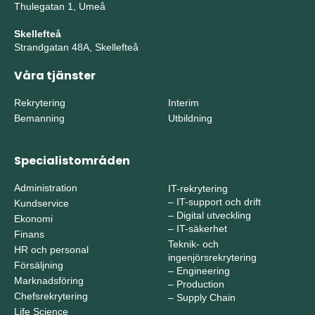
Thulegatan 1, Umeå
Skellefteå
Strandgatan 48A, Skellefteå
Våra tjänster
Rekrytering
Interim
Bemanning
Utbildning
Specialistområden
Administration
IT-rekrytering
–
IT-support och drift
Kundservice
–
Digital utveckling
Ekonomi
–
IT-säkerhet
Finans
Teknik- och
HR och personal
ingenjörsrekrytering
Försäljning
–
Engineering
Marknadsföring
–
Production
Chefsrekrytering
–
Supply Chain
Life Science