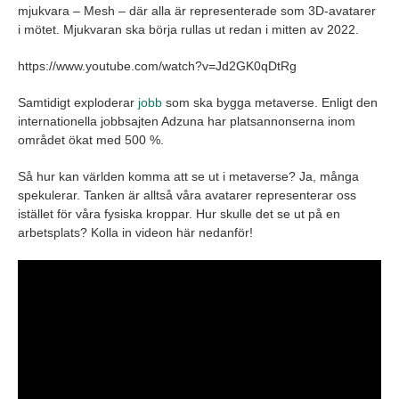
mjukvara – Mesh – där alla är representerade som 3D-avatarer
i mötet. Mjukvaran ska börja rullas ut redan i mitten av 2022.
https://www.youtube.com/watch?v=Jd2GK0qDtRg
Samtidigt exploderar
jobb
som ska bygga metaverse. Enligt den
internationella jobbsajten Adzuna har platsannonserna inom
området ökat med 500 %.
Så hur kan världen komma att se ut i metaverse? Ja, många
spekulerar. Tanken är alltså våra avatarer representerar oss
istället för våra fysiska kroppar. Hur skulle det se ut på en
arbetsplats? Kolla in videon här nedanför!