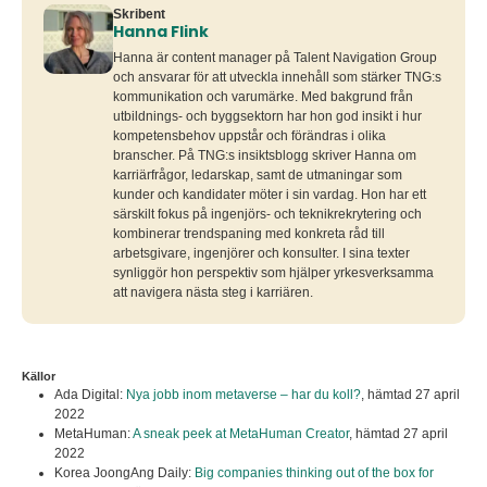
Skribent
Hanna Flink
Hanna är content manager på Talent Navigation Group
och ansvarar för att utveckla innehåll som stärker TNG:s
kommunikation och varumärke. Med bakgrund från
utbildnings- och byggsektorn har hon god insikt i hur
kompetensbehov uppstår och förändras i olika
branscher. På TNG:s insiktsblogg skriver Hanna om
karriärfrågor, ledarskap, samt de utmaningar som
kunder och kandidater möter i sin vardag. Hon har ett
särskilt fokus på ingenjörs- och teknikrekrytering och
kombinerar trendspaning med konkreta råd till
arbetsgivare, ingenjörer och konsulter. I sina texter
synliggör hon perspektiv som hjälper yrkesverksamma
att navigera nästa steg i karriären.
Källor
Ada Digital:
Nya jobb inom metaverse – har du koll?
,
hämtad 27 april
2022
MetaHuman:
A sneak peek at MetaHuman Creator
,
hämtad 27 april
2022
Korea JoongAng Daily:
Big companies thinking out of the box for