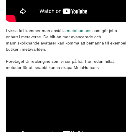
I vissa fall kommer man anställa
metahumans
som gör jobb
enbart i metaverse. De blir än mer avancerade och
människoliknande avatarer kan komma att bemanna till exempel
butiker i metavärlden.
Företaget Unrealengine som vi ser på här har redan hittat
metoder för att snabbt kunna skapa MetaHumans.