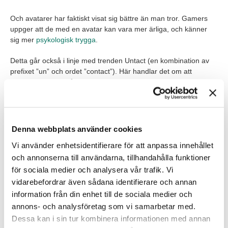
Och avatarer har faktiskt visat sig bättre än man tror. Gamers
uppger att de med en avatar kan vara mer ärliga, och känner
sig mer
psykologisk trygga
.
Detta går också i linje med trenden Untact (en kombination av
prefixet ”un” och ordet ”contact”). Här handlar det om att
människor vill ha så lite kontakt om möjligt – eller snarare – de
vill välja om de ska träffas personligen eller virtuellt. Trenden
framåt blir nog att kandidaterna själva bestämmer vilka interface
de ska ha i sin rekryteringsprocess. Vill de möta en mänsklig
rekryterare eller en avatar i metaverse, så ska det vara möjligt.
Denna webbplats använder cookies
Vi använder enhetsidentifierare för att anpassa innehållet
och annonserna till användarna, tillhandahålla funktioner
för sociala medier och analysera vår trafik. Vi
vidarebefordrar även sådana identifierare och annan
information från din enhet till de sociala medier och
annons- och analysföretag som vi samarbetar med.
Dessa kan i sin tur kombinera informationen med annan