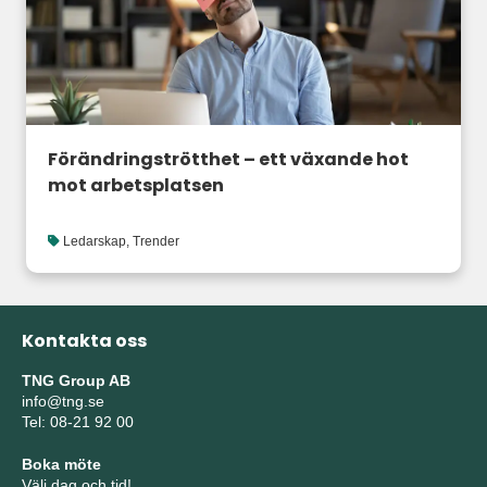
Förändringströtthet – ett växande hot
mot arbetsplatsen
Ledarskap
,
Trender
Kontakta oss
TNG Group AB
info@tng.se
Tel: 08-21 92 00
Boka möte
Välj dag och tid!