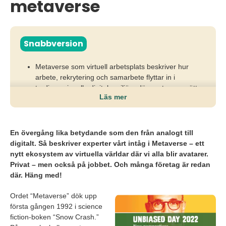
metaverse
Snabbversion
Metaverse som virtuell arbetsplats beskriver hur
arbete, rekrytering och samarbete flyttar in i
tredimensionella digitala miljöer där avatarer ersätter
Läs mer
fysiska möten.
Utan förståelse för utvecklingen riskerar
organisationer att halka efter i kompetensförsörjning,
En övergång lika betydande som den från analogt till
kandidatupplevelse och nya sätt att skapa
digitalt. Så beskriver experter vårt intåg i Metaverse – ett
psykologisk trygghet.
nytt ekosystem av virtuella världar där vi alla blir avatarer.
Privat – men också på jobbet. Och många företag är redan
Arbetsgivare behöver utforska metaverse som kanal
där. Häng med!
för jobb, möten och fördomsfria rekryteringar
samtidigt som de hanterar frågor om integritet och
Ordet “Metaverse” dök upp
data.
första gången 1992 i science
fiction-boken “Snow Crash.”