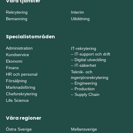
Våra tjänster
Rekrytering
Interim
Bemanning
Utbildning
Specialistområden
Administration
IT-rekrytering
–
IT-support och drift
Kundservice
–
Digital utveckling
Ekonomi
–
IT-säkerhet
Finans
Teknik- och
HR och personal
ingenjörsrekrytering
Försäljning
–
Engineering
Marknadsföring
–
Production
Chefsrekrytering
–
Supply Chain
Life Science
Våra regioner
Östra Sverige
Mellansverige