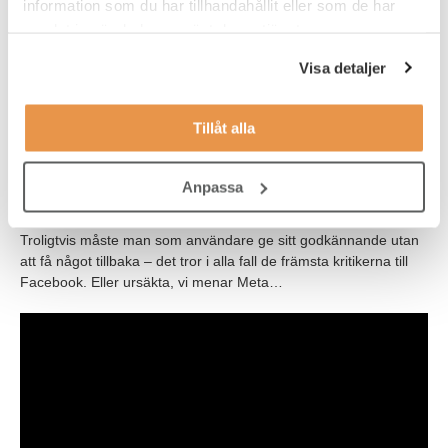
information som du har tillhandahållit eller som de har
samlat in när du har använt deras tjänster.
Visa detaljer
Oro för personlig integritet
Just nu byggs det metaverses på många olika plattformar men
Tillåt alla
på sikt tror man ett en plattform kommer skapas –
”metagalaxies”. Många oroar sig för detta då den personliga
integriteten kan minska än mer. För att få tillgång till världarna
Anpassa
genom olika enheter kommer nämligen allt lagras, från
kroppsvärden till känslor, och arbetsgivare kommer få all data.
Troligtvis måste man som användare ge sitt godkännande utan
att få något tillbaka – det tror i alla fall de främsta kritikerna till
Facebook. Eller ursäkta, vi menar Meta…