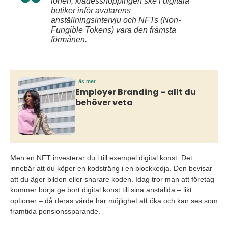
lönen, klädesshoppingen ske i digitala
butiker inför avatarens
anställningsintervju och NFTs (Non-
Fungible Tokens) vara den främsta
förmånen.
Läs mer
Employer Branding – allt du
behöver veta
Men en NFT investerar du i till exempel digital konst. Det
innebär att du köper en kodsträng i en blockkedja. Den bevisar
att du äger bilden eller snarare koden. Idag tror man att företag
kommer börja ge bort digital konst till sina anställda – likt
optioner – då deras värde har möjlighet att öka och kan ses som
framtida pensionssparande.