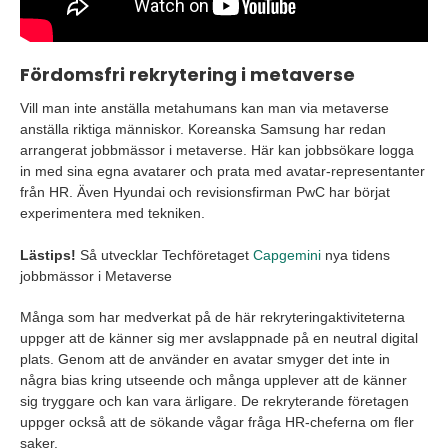
Fördomsfri rekrytering i metaverse
Vill man inte anställa metahumans kan man via metaverse
anställa riktiga människor. Koreanska Samsung har redan
arrangerat jobbmässor i metaverse. Här kan jobbsökare logga
in med sina egna avatarer och prata med avatar-representanter
från HR. Även Hyundai och revisionsfirman PwC har börjat
experimentera med tekniken.
Lästips!
Så utvecklar Techföretaget
Capgemini
nya tidens
jobbmässor i Metaverse
Många som har medverkat på de här rekryteringaktiviteterna
uppger att de känner sig mer avslappnade på en neutral digital
plats. Genom att de använder en avatar smyger det inte in
några bias kring utseende och många upplever att de känner
sig tryggare och kan vara ärligare. De rekryterande företagen
uppger också att de sökande vågar fråga HR-cheferna om fler
saker.