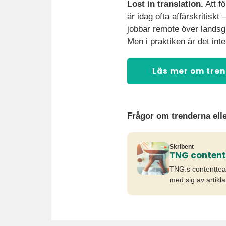
Lost in translation.
Att fö
är idag ofta affärskritiskt 
jobbar remote över landsgr
Men i praktiken är det inte 
Läs mer om tre
Frågor om trenderna ell
Skribent
TNG conten
TNG:s contenttea
med sig av artikla