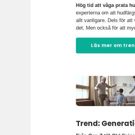
Hög tid att våga prata h
experterna om att hudfärgs
allt vanligare. Dels för at
det. Men också för att myc
Läs mer om tre
Trend: Generati