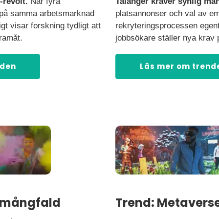
-revolt.
När fyra
Talanger kräver synlig mån
 på samma arbetsmarknad
platsannonser och val av emoj
t visar forskning tydligt att
rekryteringsprocessen egent
ramåt.
jobbsökare ställer nya krav 
nden
Läs mer om trend
l mångfald
Trend: Metavers