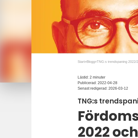
Start
»
Blogg
»
TNG:s trendspaning 2022/
Lästid: 2 minuter
Publicerad:
2022-04-28
Senast redigerad:
2026-03-12
TNG:s trendspan
Fördomsf
2022 och