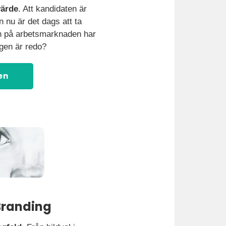
värde
. Att kandidaten är
 nu är det dags att ta
n på arbetsmarknaden har
agen är redo?
en
 Branding