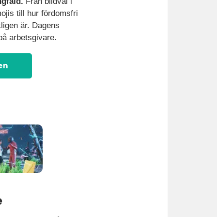
gfald.
Från bildval i
is till hur fördomsfri
ligen är. Dagens
på arbetsgivare.
en
e