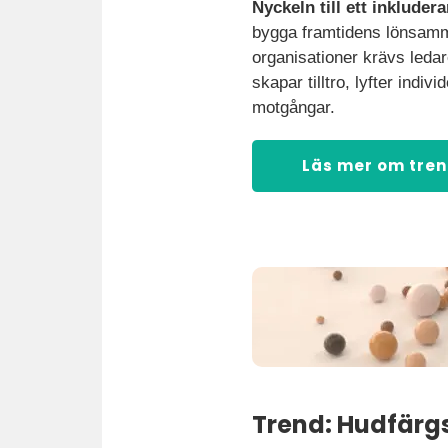
Nyckeln till ett inkluder
bygga framtidens lönsamm
organisationer krävs leda
skapar tilltro, lyfter indiv
motgångar.
Läs mer om tre
Trend: Hudfärg