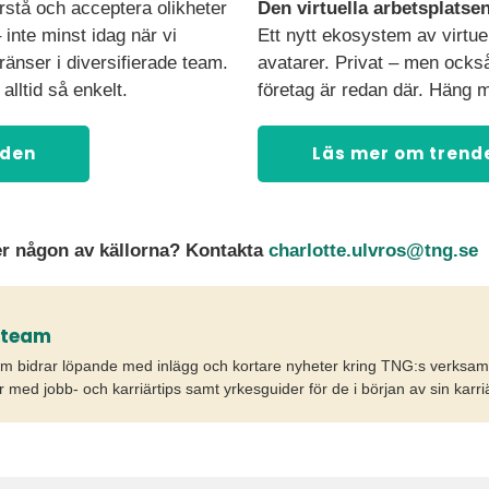
rstå och acceptera olikheter
Den virtuella arbetsplatsen
– inte minst idag när vi
Ett nytt ekosystem av virtuell
änser i diversifierade team.
avatarer. Privat – men ocks
alltid så enkelt.
företag är redan där. Häng 
nden
Läs mer om trend
er någon av källorna? Kontakta
charlotte.ulvros@tng.se
tteam
m bidrar löpande med inlägg och kortare nyheter kring TNG:s verksam
r med jobb- och karriärtips samt yrkesguider för de i början av sin karriä