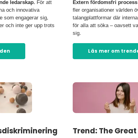
ande ledarskap.
För att
Extern fördomsfri process 
a och innovativa
fler organisationer världen 
re som engagerar sig,
talangplattformar där interna
ider och inte ger upp trots
för alla att söka – oavsett v
sig.
nden
Läs mer om trend
sdiskriminering
Trend: The Great