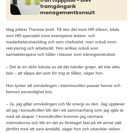
från toppjobb – blev
framgångsrik
managementkonsult
Idag jobbar Therese brett. Till stor del inom HR-sfären, både
som HR-specialist inom exempelvis ledare- och
medarbetarutveckling och som chefsstöd, men också inom
rekrytering och arbetsrätt. Hon anlitas också som
samtalsterapeut och håller i klasser som träningsinstruktör.
– Det är en skön känsla av att det händer grejer, att inte sitta
fast – att slippa det som för mig är fållan, säger hon.
Hon tycker att omväxlingen i interimsrollen passar henne och
hennes personlighet bra.
– Ja, jag gillar omväxlingen och får energi av den. Jag upplever
att jag i konsultrollen blir del i ett sammanhang som jag själv är
med att skapar. I konsultrollen kommer jag närmare
människorna och blir en del av företaget fast på ett annat sätt
jämfört med att vara anställd, säger hon och utvecklar vidare: