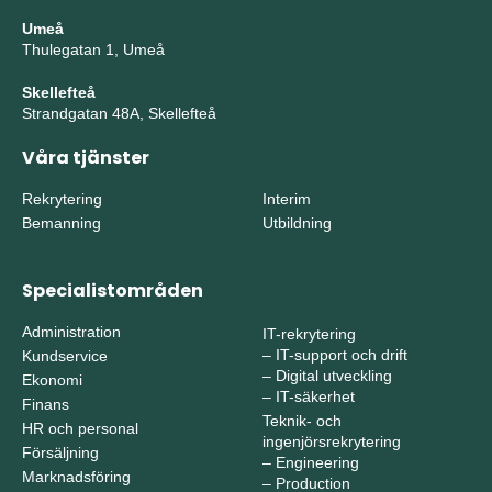
Umeå
Thulegatan 1, Umeå
Skellefteå
Strandgatan 48A, Skellefteå
Våra tjänster
Rekrytering
Interim
Bemanning
Utbildning
Specialistområden
Administration
IT-rekrytering
–
IT-support och drift
Kundservice
–
Digital utveckling
Ekonomi
–
IT-säkerhet
Finans
Teknik- och
HR och personal
ingenjörsrekrytering
Försäljning
–
Engineering
Marknadsföring
–
Production