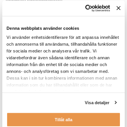
fördomsfria rekryteringsprocess.
– Ja, jag gillar att TNG har sina värderingar på plats, att det är
tydligt vad ni står för. Det ger mig som konsult en trygghet och
jag ser fram emot ett långt samarbete med er.
Denna webbplats använder cookies
Vill du anlita Therese eller veta mer om våra andra
HR-
Vi använder enhetsidentifierare för att anpassa innehållet
konsulter
på TNG Interim? Hör av dig idag! Om du är sugen
och annonserna till användarna, tillhandahålla funktioner
på att själv bli en del av vårt konsultnätverk så tveka inte
för sociala medier och analysera vår trafik. Vi
att kontakta oss eller göra en
spontanansökan
direkt. Vi
vidarebefordrar även sådana identifierare och annan
arbetar aktivt med att tipsa dig om kommande
lediga
information från din enhet till de sociala medier och
jobb
och interimsuppdrag.
annons- och analysföretag som vi samarbetar med.
Dessa kan i sin tur kombinera informationen med annan
Kontakta oss här!
information som du har tillhandahållit eller som de har
samlat in när du har använt deras tjänster.
Visa detaljer
Skribent
Hanna Flink
Tillåt alla
Hanna är content manager på Talent Navigation Group
och ansvarar för att utveckla innehåll som stärker TNG:s