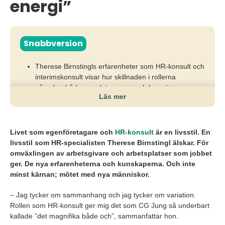
energi”
Snabbversion
Therese Birnstingls erfarenheter som HR-konsult och
interimskonsult visar hur skillnaden i rollerna
påverkar både mandat, ansvar och hur nära
Läs mer
verksamheten du arbetar.
När förväntningarna inte är tydliga kan uppdraget bli
fel, med begränsad påverkan eller oklara
Livet som egenföretagare och
HR-konsult
är en livsstil. En
beslutsvägar som bromsar både leverans och
livsstil som HR-specialisten Therese Birnstingl älskar. För
arbetsglädje.
omväxlingen av arbetsgivare och arbetsplatser som jobbet
ger. De nya erfarenheterna och kunskaperna. Och inte
Hennes insikter visar vikten av att förstå uppdragets
minst kärnan; mötet med nya människor.
natur, våga ställa rätt frågor och välja den HR-roll
som matchar din kompetens och hur du vill bidra.
– Jag tycker om sammanhang och jag tycker om variation.
Rollen som HR-konsult ger mig det som CG Jung så underbart
kallade ”det magnifika både och”, sammanfattar hon.