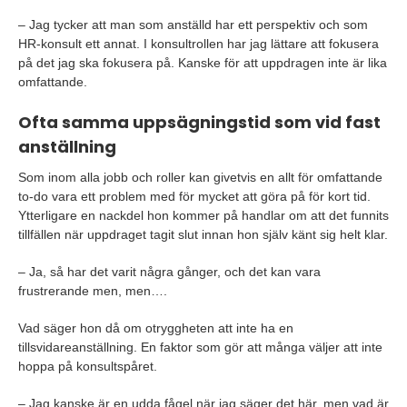
– Jag tycker att man som anställd har ett perspektiv och som
HR-konsult ett annat. I konsultrollen har jag lättare att fokusera
på det jag ska fokusera på. Kanske för att uppdragen inte är lika
omfattande.
Ofta samma uppsägningstid som vid fast
anställning
Som inom alla jobb och roller kan givetvis en allt för omfattande
to-do vara ett problem med för mycket att göra på för kort tid.
Ytterligare en nackdel hon kommer på handlar om att det funnits
tillfällen när uppdraget tagit slut innan hon själv känt sig helt klar.
– Ja, så har det varit några gånger, och det kan vara
frustrerande men, men….
Vad säger hon då om otryggheten att inte ha en
tillsvidareanställning. En faktor som gör att många väljer att inte
hoppa på konsultspåret.
– Jag kanske är en udda fågel när jag säger det här, men vad är