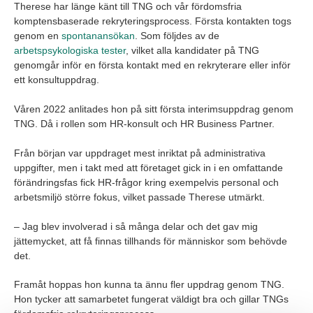
Therese har länge känt till TNG och vår fördomsfria
komptensbaserade rekryteringsprocess. Första kontakten togs
genom en
spontanansökan
. Som följdes av de
arbetspsykologiska tester
, vilket alla kandidater på TNG
genomgår inför en första kontakt med en rekryterare eller inför
ett konsultuppdrag.
Våren 2022 anlitades hon på sitt första interimsuppdrag genom
TNG. Då i rollen som HR-konsult och HR Business Partner.
Från början var uppdraget mest inriktat på administrativa
uppgifter, men i takt med att företaget gick in i en omfattande
förändringsfas fick HR-frågor kring exempelvis personal och
arbetsmiljö större fokus, vilket passade Therese utmärkt.
– Jag blev involverad i så många delar och det gav mig
jättemycket, att få finnas tillhands för människor som behövde
det.
Framåt hoppas hon kunna ta ännu fler uppdrag genom TNG.
Hon tycker att samarbetet fungerat väldigt bra och gillar TNGs