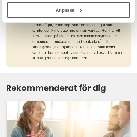
kommunikation och varumärke. Med bakgrund från
utbildnings- och byggsektorn har hon god insikt i hur
Anpassa
kompetensbehov uppstår och förändras i olika
branscher. På TNG:s insiktsblogg skriver Hanna om
karriärfrågor, ledarskap, samt de utmaningar som
kunder och kandidater möter i sin vardag. Hon har ett
särskilt fokus på ingenjörs- och teknikrekrytering och
kombinerar trendspaning med konkreta råd till
arbetsgivare, ingenjörer och konsulter. I sina texter
synliggör hon perspektiv som hjälper yrkesverksamma
att navigera nästa steg i karriären.
Rekommenderat för dig