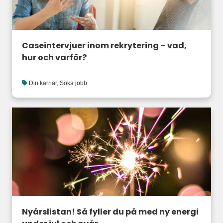
Caseintervjuer inom rekrytering – vad,
hur och varför?
Din karriär
,
Söka jobb
Nyårslistan! Så fyller du på med ny energi