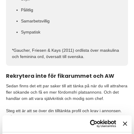
Pålitlig
Samarbetsvillig
Sympatisk
*Gaucher, Friesen & Kays (2011) ordlista över maskulina
och feminina ord, översatt till svenska.
Rekrytera inte för fikarummet och AW
Sedan finns det ett par saker till att tänka på när du vill attrahera
fler sökande och få en mer fördomsfri platsannons. Och det
handlar om att vara självkritisk och modig som chef.
Steg ett är att se över din tilltänkta profil och krav i annonsen.
Fråga dig varför det är viktigt med en viss kompetens. Varför
ska man till exempel kunna svenska språket flytande när
arbetsspråket är engelska? Och vad menas egentligen med