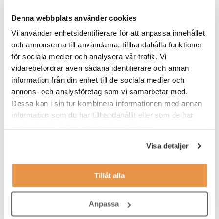
”tekniskt intresse”, hur kommer den frasen att tolkas av en man
respektive kvinna?
Denna webbplats använder cookies
Vi använder enhetsidentifierare för att anpassa innehållet
och annonserna till användarna, tillhandahålla funktioner
Stryk även fraser som att ”här tycker vi om
för sociala medier och analysera vår trafik. Vi
att ta en AW på fredagar” och ”vi söker dig
som vill utmana kollegorna på pingis” då
vidarebefordrar även sådana identifierare och annan
de kan ha en direkt avskräckande effekt.
information från din enhet till de sociala medier och
Du ska ju inte rekrytera till fikarummet.
annons- och analysföretag som vi samarbetar med.
Eller hitta nya ölkompisar.
Dessa kan i sin tur kombinera informationen med annan
information som du har tillhandahållit eller som de har
Det är tjänsten som ska angöra vilken kompetens som behövs,
samlat in när du har använt deras tjänster.
inte privata intressen. Eftersom de inte har någon påverkan på
arbetsprestationen.
Visa detaljer
Så våga testa något nytt! Utgå inte från vad du själv gillar – utan
skriv istället en annons som passar din drömkandidat. Ditt mod
Tillåt alla
kommer att löna sig.
Anpassa
Behöver du stöd längs vägen?