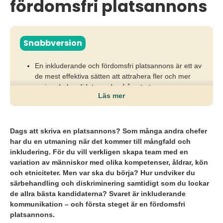
fördomsfri platsannons
Snabbversion
En inkluderande och fördomsfri platsannons är ett av
de mest effektiva sätten att attrahera fler och mer
varierade kandidater redan från start.
Läs mer
Ordval, språk och krav i annonsen påverkar vilka
som känner sig välkomna att söka; vissa
formuleringar kan omedvetet exkludera kompetenta
Dags att skriva en platsannons? Som många andra chefer
kandidater.
har du en utmaning när det kommer till mångfald och
inkludering. För du vill verkligen skapa team med en
Genom att fokusera på faktisk kompetens,
variation av människor med olika kompetenser, åldrar, kön
ifrågasätta onödiga krav och undvika privata
och etniciteter. Men var ska du börja? Hur undviker du
intressen i annonsen ökar både mångfalden och
särbehandling och diskriminering samtidigt som du lockar
kvaliteten i ansökningarna.
de allra bästa kandidaterna? Svaret är inkluderande
kommunikation –
och första steget är en fördomsfri
platsannons.