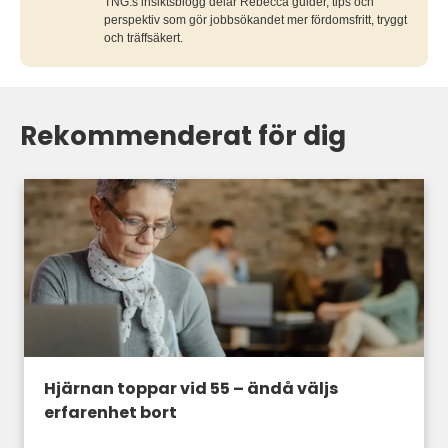
TNG:s insiktsblogg delar Rebecca guider, tips och
perspektiv som gör jobbsökandet mer fördomsfritt, tryggt
och träffsäkert.
Rekommenderat för dig
Hjärnan toppar vid 55 – ändå väljs
erfarenhet bort