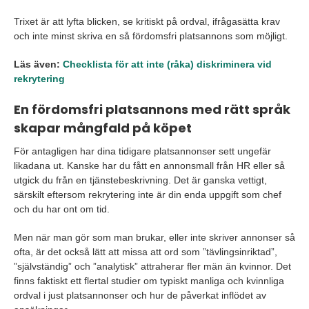
Trixet är att lyfta blicken, se kritiskt på ordval, ifrågasätta krav
och inte minst skriva en så fördomsfri platsannons som möjligt.
Läs även:
Checklista för att inte (råka) diskriminera vid
rekrytering
En fördomsfri platsannons med rätt språk
skapar mångfald på köpet
För antagligen har dina tidigare platsannonser sett ungefär
likadana ut. Kanske har du fått en annonsmall från HR eller så
utgick du från en tjänstebeskrivning. Det är ganska vettigt,
särskilt eftersom rekrytering inte är din enda uppgift som chef
och du har ont om tid.
Men när man gör som man brukar, eller inte skriver annonser så
ofta, är det också lätt att missa att ord som ”tävlingsinriktad”,
”självständig” och ”analytisk” attraherar fler män än kvinnor. Det
finns faktiskt ett flertal studier om typiskt manliga och kvinnliga
ordval i just platsannonser och hur de påverkat inflödet av