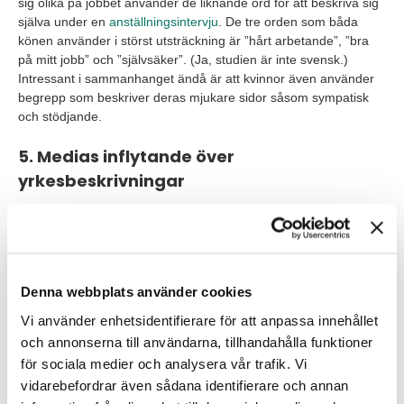
sig olika på jobbet använder de liknande ord för att beskriva sig
själva under en
anställningsintervju
. De tre orden som båda
könen använder i störst utsträckning är ”hårt arbetande”, ”bra
på mitt jobb” och ”självsäker”. (Ja, studien är inte svensk.)
Intressant i sammanhanget ändå är att kvinnor även använder
begrepp som beskriver deras mjukare sidor såsom sympatisk
och stödjande.
5. Medias inflytande över
yrkesbeskrivningar
Att kvinnor och män beskriver sig själva på ett likvärdigt sätt är
alltså tydligt enligt LinkedIns rapport. Men vid en närmare titt av
hur media beskriver egenskaperna i olika yrken finns det tydliga
antaganden starkt knutna till kön. Exempelvis har media ofta
beskrivit män och kvinnor inom samma bransch på olika sätt,
Denna webbplats använder cookies
där män i större utsträckning blir benämnda som ”ambitiösa” än
Vi använder enhetsidentifierare för att anpassa innehållet
kvinnor. Media kan på så sätt ha en inverkan hur män och
och annonserna till användarna, tillhandahålla funktioner
kvinnor väljer att beskriva sig själva i professionella
för sociala medier och analysera vår trafik. Vi
sammanhang.
vidarebefordrar även sådana identifierare och annan
Vill du också lyckas bättre med mångfald och jämställdhet