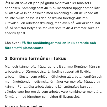
låtit bli att söka ett jobb på grund av ordval eller tonalitet i
annonsen. Samtidigt som 40 % av kvinnorna uppger att de låtit
bli att skicka in en ansökan med anledning av att de kände att
de inte skulle passa in i den beskrivna företagskulturen.
Ordvalen i en arbetsbeskrivning, men även på karriärsidan, har
på så sätt stor betydelse för vem som faktiskt kommer söka en
specifik tjänst.
Läs även:
Få fler ansökningar med en inkluderande och
fördomsfri platsannons
3. Samma förmåner i fokus
Män och kvinnor efterfrågar generellt samma förmåner från sin
arbetsgivare. Däremot visar LinkedIns rapport att flexibla
arbeten, tjänster som erbjöd möjligheten att arbeta hemifrån och
mer långtgående medicinska förmåner var mer efterfrågade av
kvinnor. För att öka arbetsplatsens könsmångfald kan det
således vara bra om du som arbetsgivare kombinerar monetära
förmåner med förmåner som bidrar till livspusslet.
Vi rekryterar just nu