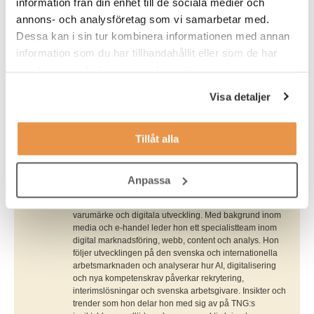
information från din enhet till de sociala medier och
vid rekrytering av nya medarbetare och ledare? Kontakta
annons- och analysföretag som vi samarbetar med.
oss på TNG idag! Som specialister på fördomsfri
Dessa kan i sin tur kombinera informationen med annan
rekrytering, interim och bemanning hjälper vi dig på vägen
information som du har tillhandahållit eller som de har
till en mer diversifierad och lönsam personalgrupp.
samlat in när du har använt deras tjänster.
Så här kan vi hjälpa dig
Visa detaljer
Tillåt alla
Skribent
Charlotte Ulvros
Anpassa
Charlotte är marknads- och digitalchef på Talent
Navigation Group och ansvarar för marknadsföring,
varumärke och digitala utveckling. Med bakgrund inom
media och e-handel leder hon ett specialistteam inom
digital marknadsföring, webb, content och analys. Hon
följer utvecklingen på den svenska och internationella
arbetsmarknaden och analyserar hur AI, digitalisering
och nya kompetenskrav påverkar rekrytering,
interimslösningar och svenska arbetsgivare. Insikter och
trender som hon delar hon med sig av på TNG:s