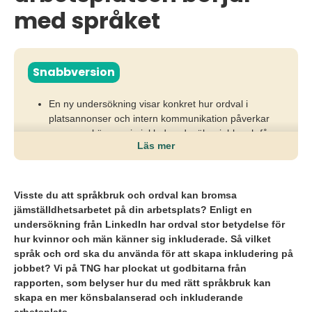
med språket
Snabbversion
En ny undersökning visar konkret hur ordval i
platsannonser och intern kommunikation påverkar
vem som känner sig inkluderad, söker jobb och får
Läs mer
möjlighet att ta plats.
Linkedin pekar på att könskodade ord, stereotypa
formuleringar och oreflekterat språk riskerar att
Visste du att språkbruk och ordval kan bromsa
exkludera kompetenta kandidater redan innan
jämställdhetsarbetet på din arbetsplats? Enligt en
urvalet börjar.
undersökning från LinkedIn har ordval stor betydelse för
hur kvinnor och män känner sig inkluderade. Så vilket
Genom medvetna ordval, inkluderande formuleringar
språk och ord ska du använda för att skapa inkludering på
och strukturerade, fördomsfria processer kan
jobbet? Vi på TNG har plockat ut godbitarna från
organisationer öka jämställdheten och nå en bredare
rapporten, som belyser hur du med rätt språkbruk kan
och mer relevant talangbas.
skapa en mer könsbalanserad och inkluderande