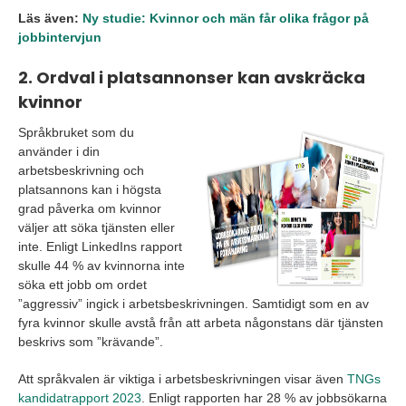
Läs även:
Ny studie: Kvinnor och män får olika frågor på
jobbintervjun
2. Ordval i platsannonser kan avskräcka
kvinnor
Språkbruket som du
använder i din
arbetsbeskrivning och
platsannons kan i högsta
grad påverka om kvinnor
väljer att söka tjänsten eller
inte. Enligt LinkedIns rapport
skulle 44 % av kvinnorna inte
söka ett jobb om ordet
”aggressiv” ingick i arbetsbeskrivningen. Samtidigt som en av
fyra kvinnor skulle avstå från att arbeta någonstans där tjänsten
beskrivs som ”krävande”.
Att språkvalen är viktiga i arbetsbeskrivningen visar även
TNGs
kandidatrapport 2023
. Enligt rapporten har 28 % av jobbsökarna