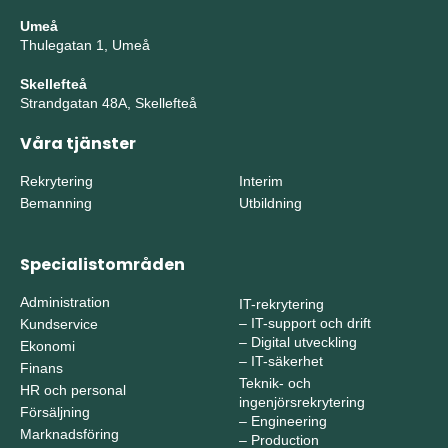
Umeå
Thulegatan 1, Umeå
Skellefteå
Strandgatan 48A, Skellefteå
Våra tjänster
Rekrytering
Interim
Bemanning
Utbildning
Specialistområden
Administration
IT-rekrytering
–
IT-support och drift
Kundservice
–
Digital utveckling
Ekonomi
–
IT-säkerhet
Finans
Teknik- och
HR och personal
ingenjörsrekrytering
Försäljning
–
Engineering
Marknadsföring
–
Production