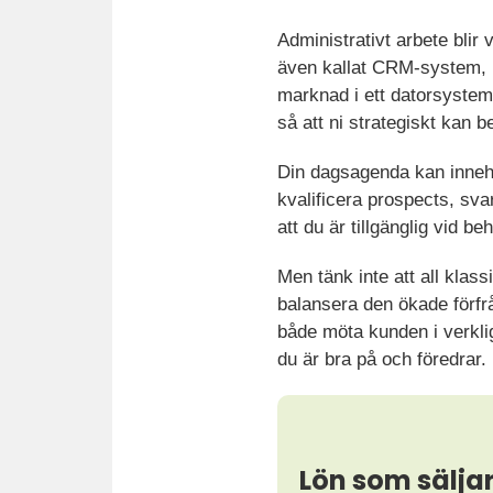
Administrativt arbete bli
även kallat CRM-system, bl
marknad i ett datorsystem.
så att ni strategiskt kan 
Din dagsagenda kan innehå
kvalificera prospects, sva
att du är tillgänglig vid be
Men tänk inte att all klass
balansera den ökade förfr
både möta kunden i verklig
du är bra på och föredrar.
Lön som sälja