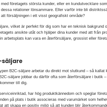
med företagets största kunder, eller en kundutvecklare som
dessa relationer lönsammare. Eller varför inte bli distriktss
att försäljningen i ett visst geografiskt område?
jare, vilket är perfekt för dig som har en teknisk bakgrund oc
öretagets ansikte utåt och hjälper dina kunder med att från pr
n arbetsplats kan vara en återförsäljare, grossist eller före
-säljare
ypen B2C-säljare arbetar du direkt mot slutkund – så kallat
B2C-säljare jobbar du därför ofta som återförsäljare i butik 
kommer till dig.
r serviceinriktad, har hög produktkännedom och speglar föret
den på plats i butik associeras med varumärket som helhet
igt att skapa en positiv miljö så att kunden blir återkommand