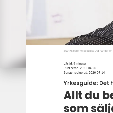
Start
»
Blogg
»
Yrkesguide: Det här gör en 
Lästid: 9 minuter
Publicerad:
2021-04-26
Senast redigerad:
2026-07-14
Yrkesguide: Det h
Allt du 
som sälj