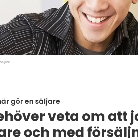
säljare
är gör en säljare
behöver veta om att 
are och med försälj