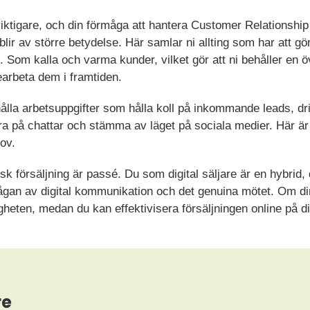
r viktigare, och din förmåga att hantera Customer Relations
ir av större betydelse. Här samlar ni allting som har att gö
 Som kalla och varma kunder, vilket gör att ni behåller en 
bearbeta dem i framtiden.
lla arbetsuppgifter som hålla koll på inkommande leads, driv
ra på chattar och stämma av läget på sociala medier. Här är d
hov.
isk försäljning är passé. Du som digital säljare är en hybrid,
ågan av digital kommunikation och det genuina mötet. Om din 
heten, medan du kan effektivisera försäljningen online på di
re