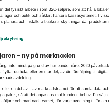
n del fysiskt arbete i som B2C-säljare, som att hålla lokale
ra lager och butik och såklart hantera kassasystemet. I vissa
 planera och installera butikens skyltningar där produkterna
jrekrytering
ljaren – ny på marknaden
ång, inte minst på grund av hur pandemiåret 2020 påverkade a
e
flyttar du hela, eller en stor del, av din försäljning till digit
arknadsavdelning.
 eller en del av – av marknadsteamet för att samla data och 
pliga paket, så att det anpassas mot kundens behov. Försäljni
säljare och marknadsteamet, där varje avdelning tillför si