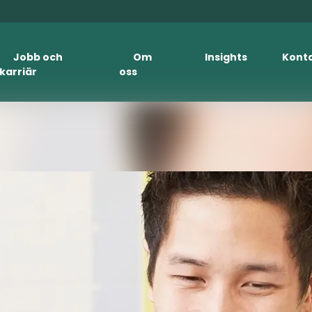
Jobb och
Om
Insights
Kont
karriär
oss