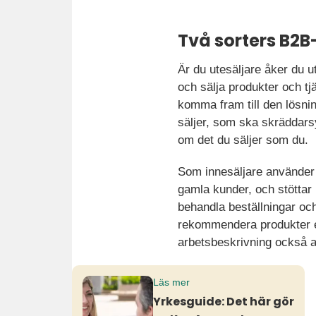
Två sorters B2B
Är du utesäljare åker du ut
och sälja produkter och tj
komma fram till den lösni
säljer, som ska skräddarsy
om det du säljer som du.
Som innesäljare använder 
gamla kunder, och stöttar 
behandla beställningar och
rekommendera produkter ef
arbetsbeskrivning också at
Läs mer
Yrkesguide: Det här gör