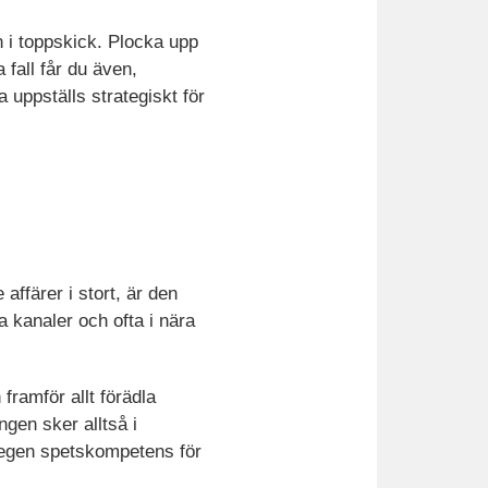
n i toppskick. Plocka upp
 fall får du även,
 uppställs strategiskt för
ffärer i stort, är den
ala kanaler och ofta i nära
framför allt förädla
ngen sker alltså i
n egen spetskompetens för