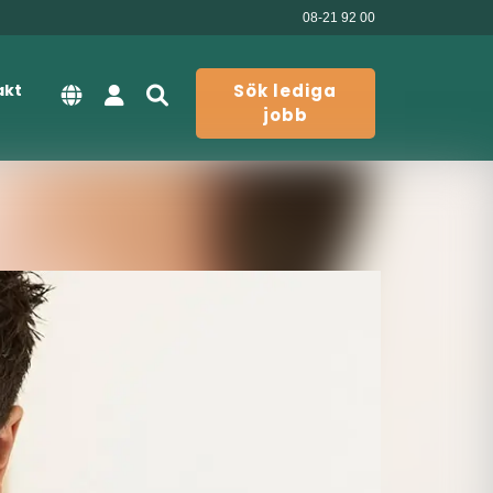
08-21 92 00
akt
Sök lediga
jobb