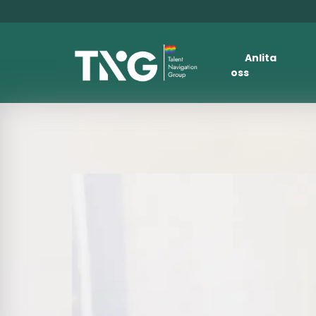
Anlita
oss