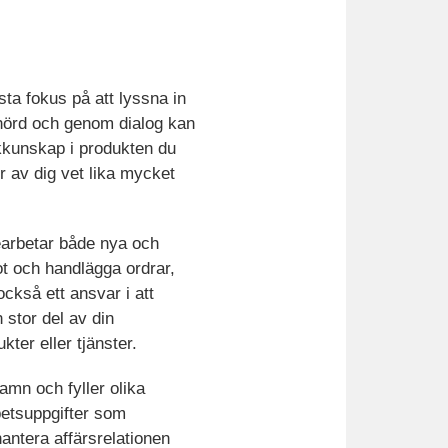
sta fokus på att lyssna in
lyhörd och genom dialog kan
kkunskap i produkten du
r av dig vet lika mycket
earbetar både nya och
ot och handlägga ordrar,
ckså ett ansvar i att
 stor del av din
ter eller tjänster.
mn och fyller olika
betsuppgifter som
antera affärsrelationen