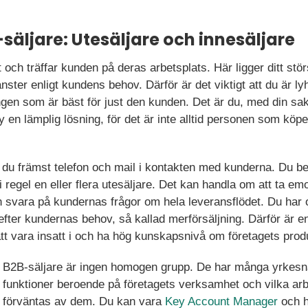
-säljare: Utesäljare och innesäljare
 och träffar kunden på deras arbetsplats. Här ligger ditt stör
änster enligt kundens behov. Därför är det viktigt att du är 
ngen som är bäst för just den kunden. Det är du, med din sa
 en lämplig lösning, för det är inte alltid personen som köpe
du främst telefon och mail i kontakten med kunderna. Du b
i regel en eller flera utesäljare. Det kan handla om att ta em
 svara på kundernas frågor om hela leveransflödet. Du har o
ter kundernas behov, så kallad merförsäljning. Därför är en
t vara insatt i och ha hög kunskapsnivå om företagets produk
B2B-säljare är ingen homogen grupp. De har många yrkesna
funktioner beroende på företagets verksamhet och vilka ar
förväntas av dem. Du kan vara
Key Account Manager
och h