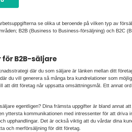
bb
arbetsuppgifterna se olika ut beroende på vilken typ av försäl
jområden; B2B (Business to Business-försäljning) och B2C (
 för B2B-säljare
nadsstrategi där du som säljare är länken mellan ditt företag
 där du vill generera så många bra kundrelationer som möjlig
l att ditt företag når uppsatta omsättningsmål. Ett annat ord
ljare egentligen? Dina främsta uppgifter är bland annat att
en yttersta kommunikationen med intressenter för att driva in
h upphandlingar. Det är också viktig att du vårdar dina kund
ta och merförsäljning för ditt företag.