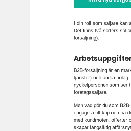
Hitta nya säljjo
I din roll som säljare kan 
Det finns två sorters säl
försäljning).
Arbetsuppgifter
B2B-försäljning är en mark
tjänster) och andra bolag,
nyckelpersonen som ser til
företagssäljare.
Men vad gör du som B2B-sä
engagera till köp och ha d
med kundmöten, offerter oc
skapar långsiktig affärsnyt