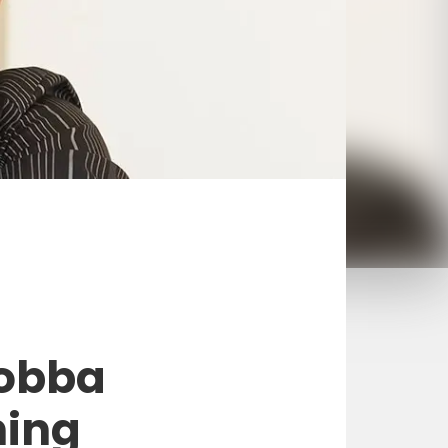
jobba
ning