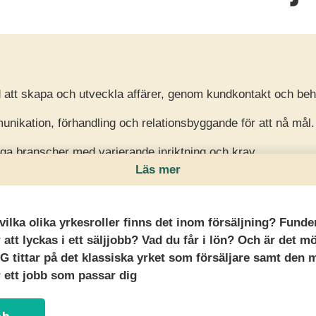
d att skapa och utveckla affärer, genom kundkontakt och be
nikation, förhandling och relationsbyggande för att nå mål.
nga branscher med varierande inriktning och krav.
Läs mer
vilka olika yrkesroller finns det inom försäljning? Funde
tt lyckas i ett säljjobb? Vad du får i lön? Och är det möjl
TNG tittar på det klassiska yrket som försäljare samt den 
r ett jobb som passar dig