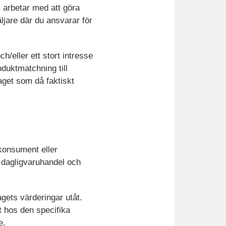
 arbetar med att göra
äljare där du ansvarar för
h/eller ett stort intresse
oduktmatchning till
taget som då faktiskt
 konsument eller
– dagligvaruhandel och
agets värderingar utåt.
 hos den specifika
e.