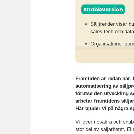
Snabbversion
Säljtrender visar hu
sales tech och datad
Organisationer som 
och minskad konkur
Framåt krävs rekryt
att samarbeta i tea
Framtiden är redan här. D
automatisering av säljp
förutse
den utveckling s
arbetar framtidens sälja
Här bjuder vi på några 
Vi lever i osäkra och snab
stor del av säljarbetet. El