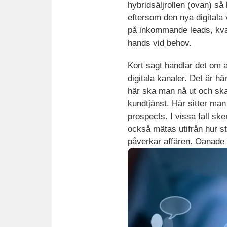
hybridsäljrollen (ovan) så
eftersom den nya digitala 
på inkommande leads, kvali
hands vid behov.
Kort sagt handlar det om at
digitala kanaler. Det är h
här ska man nå ut och ska
kundtjänst. Här sitter ma
prospects. I vissa fall sk
också mätas utifrån hur s
påverkar affären. Oanade m