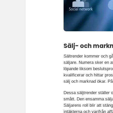
Sälj- och markn
Sältrender kommer och går 
säljare. Numera sker en a
löpande liksom beslutspr
kvalificerar och hittar pr
sälj och marknad ökar. På 
Dessa säljtrender ställer 
smått. Den ensamma säljar
Säljarens roll blir att stä
intäkterna och varifrån af