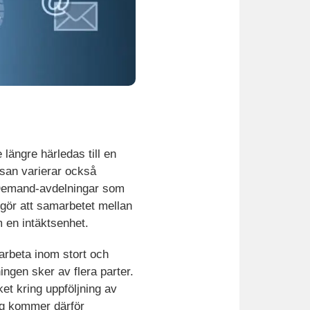
längre härledas till en
san varierar också
 Demand-avdelningar som
g gör att samarbetet mellan
m en intäktsenhet.
marbeta inom stort och
ngen sker av flera parter.
ket kring uppföljning av
ing kommer därför