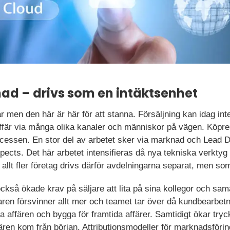
ad – drivs som en intäktsenhet
men den här är här för att stanna. Försäljning kan idag inte 
ffär via många olika kanaler och människor på vägen. Köpre
ocessen. En stor del av arbetet sker via marknad och Lead
ospects. Det här arbetet intensifieras då nya tekniska verkty
allt fler företag drivs därför avdelningarna separat, men so
också ökade krav på säljare att lita på sina kollegor och sa
en försvinner allt mer och teamet tar över då kundbearbetni
nga affären och bygga för framtida affärer. Samtidigt ökar tryc
fären kom från början. Attributionsmodeller för marknadsför