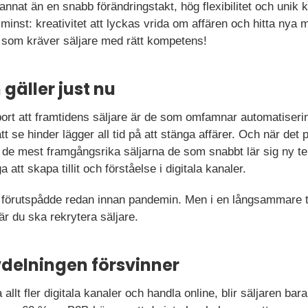
t annat än en snabb förändringstakt, hög flexibilitet och unik
inst: kreativitet att lyckas vrida om affären och hitta nya m
t som kräver säljare med rätt kompetens!
gäller just nu
port att framtidens säljare är de som omfamnar automatiseri
tt se hinder lägger all tid på att stänga affärer. Och när det 
lir de mest framgångsrika säljarna de som snabbt lär sig ny t
att skapa tillit och förståelse i digitala kanaler.
förutspådde redan innan pandemin. Men i en långsammare ta
när du ska rekrytera säljare.
vdelningen försvinner
llt fler digitala kanaler och handla online, blir säljaren bara