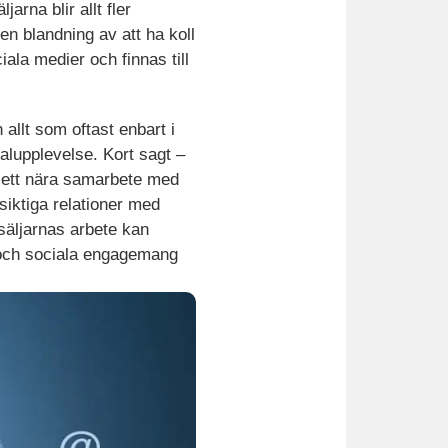
rna blir allt fler
en blandning av att ha koll
ala medier och finnas till
 allt som oftast enbart i
nalupplevelse. Kort sagt –
s ett nära samarbete med
iktiga relationer med
esäljarnas arbete kan
a och sociala engagemang