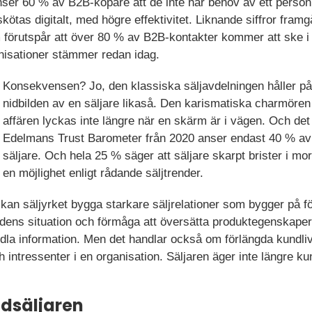
ser 60 % av B2B-köpare att de inte har behov av ett person
kötas digitalt, med högre effektivitet. Liknande siffror framg
 förutspår att över 80 % av B2B-kontakter kommer att ske i 
nisationer stämmer redan idag.
Konsekvensen? Jo, den klassiska säljavdelningen håller på 
nidbilden av en säljare likaså. Den karismatiska charmören 
affären lyckas inte längre när en skärm är i vägen. Och det 
Edelmans Trust Barometer från 2020 anser endast 40 % av k
säljare. Och hela 25 % säger att säljare skarpt brister i mor
en möjlighet enligt rådande säljtrender.
n kan säljyrket bygga starkare säljrelationer som bygger på fö
ndens situation och förmåga att översätta produktegenskaper 
rmedla information. Men det handlar också om förlängda kund
ch intressenter i en organisation. Säljaren äger inte längre k
ridsäljaren