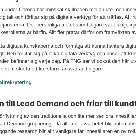
n under Corona har minskat skillnaden mellan ute- och innesäl
italt och förlitar sig på digitala verktyg för att träffas. AI, 
stjänsterna. Det personliga mötet som tidigare varit skiljelinje
esrollerna är hårfin. Allt fler pratar därför om framväxten a
tta digitala kunskaperna och förmåga att kunna hantera digit
igt. Hen förlitar sig på olika digitala verktyg och anser att 
unden befinner sig varje dag. På TNG ser vi också den här utv
re som ska ta ett lite större ansvar än tidigare.
ljrekrytering
in till Lead Demand och friar till kund
örflyttning av den traditionella och lite mer seniora innesäljar
 Demand-gruppering. Då allt mer av arbetet blir automatise
ande research blir allt vanligare får innesäljaren en ny roll.