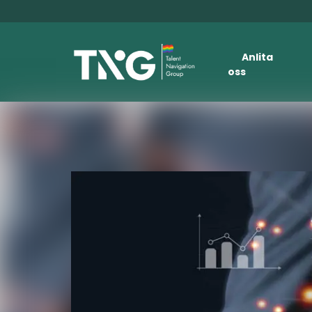
Anlita
oss