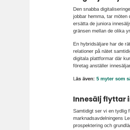
Den snabba digitaliseringe
jobbar hemma, tar möten dig
ersätta de juniora innesälj
gränsen mellan de olika yrk
En hybridsäljare har de rä
relationer på nätet samtid
digitala plattformar där k
företag anställer innesälja
L
äs även:
5 myter som sä
Innesälj flyttar 
Samtidigt ser vi en tydlig f
marknadsavdelningens Lead
prospektering och grundlägg