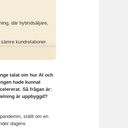
ning, där hybridsäljare,
, sämre kundrelationer
atakompetens och förmåga
änge talat om hur AI och
ingen hade kunnat
celererat. S
å frågan är:
vdelning är uppbyggd?
 pandemin, ställt om en
 under dagens