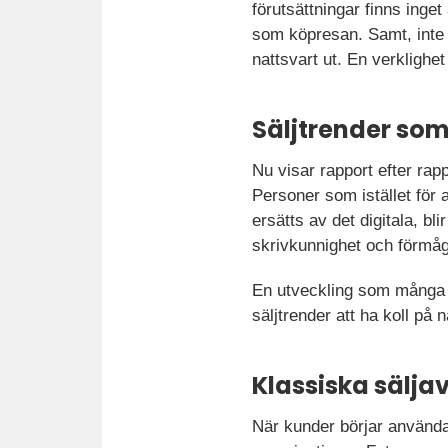
förutsättningar finns inge
som köpresan. Samt, inte m
nattsvart ut. En verklighe
Säljtrender som 
Nu visar rapport efter rap
Personer som istället för a
ersätts av det digitala, b
skrivkunnighet och förmåga 
En utveckling som många 
säljtrender att ha koll på 
Klassiska sälja
När kunder börjar använda a