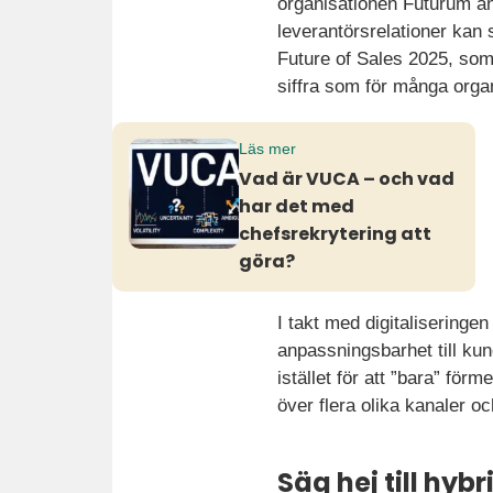
organisationen Futurum an
leverantörsrelationer kan s
Future of Sales 2025, som
siffra som för många orga
Läs mer
Vad är VUCA – och vad
har det med
chefsrekrytering att
göra?
I takt med digitaliseringe
anpassningsbarhet till ku
istället för att ”bara” fö
över flera olika kanaler o
Säg hej till hyb