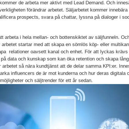
 kommer de arbeta mer aktivt med Lead Demand. Och innesälja
verkligheten förändrar arbetet. Säljarbetet kommer innebära 
ficera prospects, svara på chattar, lyssna på dialoger i soci
t arbeta i hela mellan- och bottenskiktet av säljfunneln. Och
är arbetet startar med att skapa en sömlös köp- eller multika
pa relationer oavsett kanal och enhet. För att lyckas kräv
n på data och kunskap som kan öka retention och skapa långs
er arbetet så nära kundtjänst att de delar samma KPI:er. Inn
tarka influencers de är mot kunderna och hur deras digital
öjligheter och säljtrender för ett år sedan.