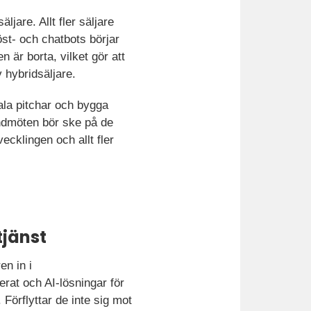
jare. Allt fler säljare
röst- och chatbots börjar
n är borta, vilket gör att
v hybridsäljare.
ala pitchar och bygga
kundmöten bör ske på de
ecklingen och allt fler
tjänst
en in i
rat och AI-lösningar för
 Förflyttar de inte sig mot