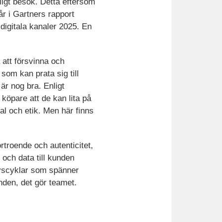
ligt besök. Detta eftersom
år i Gartners rapport
digitala kanaler 2025. En
att försvinna och
som kan prata sig till
är nog bra. Enligt
öpare att de kan lita på
al och etik. Men här finns
rtroende och autenticitet,
och data till kunden
livscyklar som spänner
unden, det gör teamet.