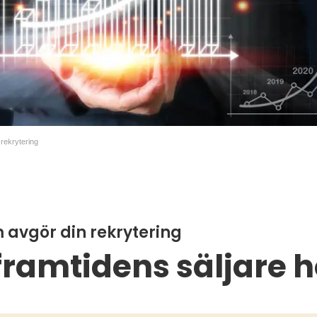
 rekrytering
m avgör din rekrytering
framtidens säljare h