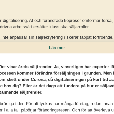
r digitalisering, AI och förändrade köpresor omformar försälj
rivna arbetssätt ersätter klassiska säljarroller.
inte anpassar sin säljrekrytering riskerar tappat förtroende
renskraft.
Läs mer
ering av säljare med digital mognad, starka soft skills, d
m som driver intäkter tillsammans.
et visar årets säljtrender. Ja, visserligen har experter l
rocessen kommer förändra försäljningen i grunden. Men 
om skett under Corona, då digitaliseringen på kort tid ac
re hos dig? Eller är det dags att fundera på hur er sälja
spännande säljtrender.
brörliga tider. För att lyckas har många företag, redan innan
ler i alla fall påbörjat förändringsresan. Och för att överleva