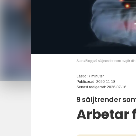
Start
»
Blogg
»
9 säljtrender som avgör din
Lästid: 7 minuter
Publicerad:
2020-11-18
Senast redigerad:
2026-07-16
9 säljtrender so
Arbetar 