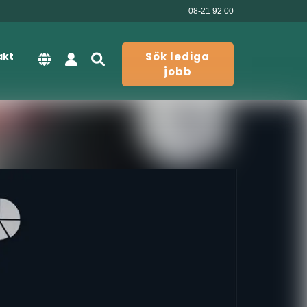
08-21 92 00
akt
Sök lediga
jobb