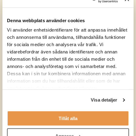
Vill du veta mer om hur vi på TNG kan hjälpa dig att rekrytera
en marknadskommunikatör eller höra mer om vår
konsultlösning inom marknadsföring? Lämna dina uppgifter i
Denna webbplats använder cookies
formuläret så blir du strax uppringd av en av våra erfarna
rekryteringskonsulter. Vi ser fram emot att höra från dig!
Vi använder enhetsidentifierare för att anpassa innehållet
och annonserna till användarna, tillhandahålla funktioner
för sociala medier och analysera vår trafik. Vi
vidarebefordrar även sådana identifierare och annan
information från din enhet till de sociala medier och
annons- och analysföretag som vi samarbetar med.
Dessa kan i sin tur kombinera informationen med annan
information som du har tillhandahållit eller som de har
samlat in när du har använt deras tjänster.
Visa detaljer
Tillåt alla