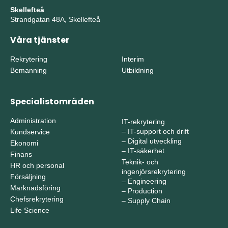
Skellefteå
Strandgatan 48A, Skellefteå
Våra tjänster
Rekrytering
Interim
Bemanning
Utbildning
Specialistområden
Administration
IT-rekrytering
–
IT-support och drift
Kundservice
–
Digital utveckling
Ekonomi
–
IT-säkerhet
Finans
Teknik- och
HR och personal
ingenjörsrekrytering
Försäljning
–
Engineering
Marknadsföring
–
Production
Chefsrekrytering
–
Supply Chain
Life Science