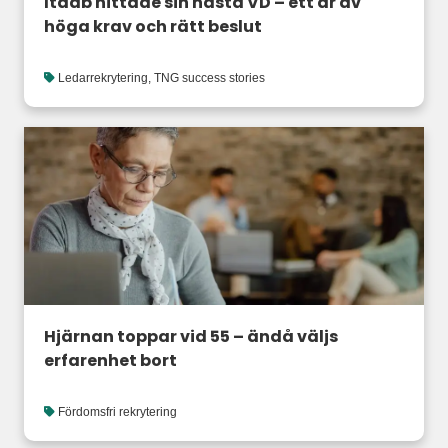
Itaab hittade sin nästa VD – ett år av
höga krav och rätt beslut
Ledarrekrytering
,
TNG success stories
Hjärnan toppar vid 55 – ändå väljs
erfarenhet bort
Fördomsfri rekrytering