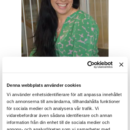
"Samarbetet landade på TNG för att de förstod
Denna webbplats använder cookies
oss snabbt. Vår affär och våra behov. De var
också duktiga på att utmana oss och bredda
Vi använder enhetsidentifierare för att anpassa innehållet
perspektiven hur vi bör se på kompetens."
och annonserna till användarna, tillhandahålla funktioner
för sociala medier och analysera vår trafik. Vi
– Elina Åsberg, verksamhetsutvecklingschef
vidarebefordrar även sådana identifierare och annan
på Biototal
information från din enhet till de sociala medier och
annons- och analysföretag som vi samarbetar med.