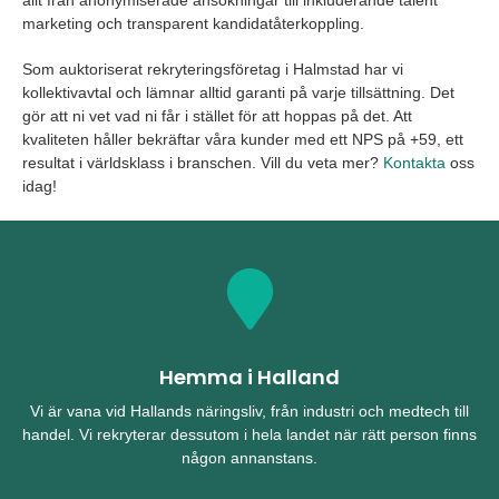
allt från anonymiserade ansökningar till inkluderande talent
marketing och transparent kandidatåterkoppling.
Som auktoriserat rekryteringsföretag i Halmstad har vi
kollektivavtal och lämnar alltid garanti på varje tillsättning. Det
gör att ni vet vad ni får i stället för att hoppas på det. Att
kvaliteten håller bekräftar våra kunder med ett NPS på +59, ett
resultat i världsklass i branschen. Vill du veta mer?
Kontakta
oss
idag!
Hemma i Halland
Vi är vana vid Hallands näringsliv, från industri och medtech till
handel. Vi rekryterar dessutom i hela landet när rätt person finns
någon annanstans.