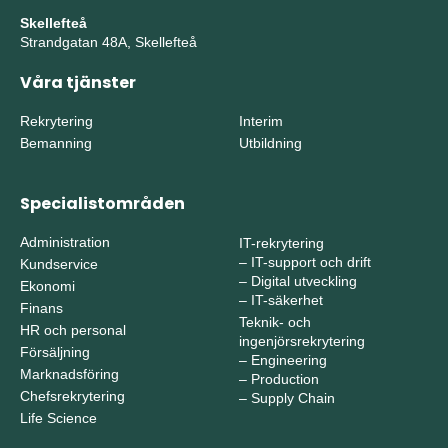
Skellefteå
Strandgatan 48A, Skellefteå
Våra tjänster
Rekrytering
Interim
Bemanning
Utbildning
Specialistområden
Administration
IT-rekrytering
–
IT-support och drift
Kundservice
–
Digital utveckling
Ekonomi
–
IT-säkerhet
Finans
Teknik- och
HR och personal
ingenjörsrekrytering
Försäljning
–
Engineering
Marknadsföring
–
Production
Chefsrekrytering
–
Supply Chain
Life Science