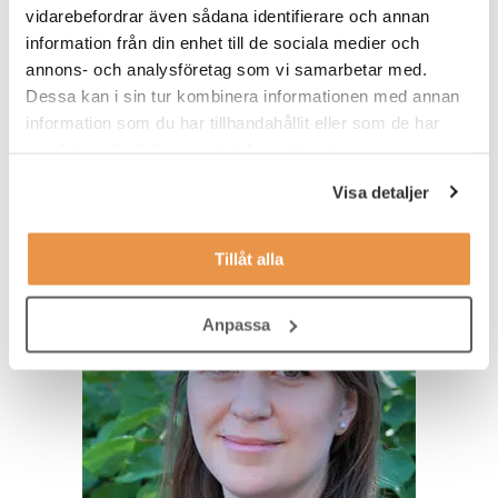
"Rekryteringarna går snabbt och effektivt och jag
vidarebefordrar även sådana identifierare och annan
upplever att vi kortat ner alla led som riskerar att
information från din enhet till de sociala medier och
sinka processen."
annons- och analysföretag som vi samarbetar med.
Dessa kan i sin tur kombinera informationen med annan
Jimmy Grönlund, Global Head of Customer
information som du har tillhandahållit eller som de har
Support & Service, Kamstrup
samlat in när du har använt deras tjänster.
Visa detaljer
Tillåt alla
Anpassa