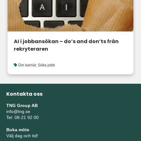
AI i jobbansökan – do’s and don’ts från
rekryteraren
Din karriär
,
Söka jobb
Kontakta oss
TNG Group AB
info@tng.se
Tel: 08-21 92 00
Boka möte
Välj dag och tid!