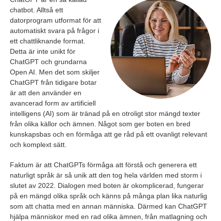
chatbot. Alltså ett
datorprogram utformat för att
automatiskt svara på frågor i
ett chattliknande format.
Detta är inte unikt för
ChatGPT och grundarna
Open AI. Men det som skiljer
ChatGPT från tidigare botar
är att den använder en
avancerad form av artificiell
intelligens (AI) som är tränad på en otroligt stor mängd texter
från olika källor och ämnen. Något som ger boten en bred
kunskapsbas och en förmåga att ge råd på ett ovanligt relevant
och komplext sätt.
Faktum är att ChatGPTs förmåga att förstå och generera ett
naturligt språk är så unik att den tog hela världen med storm i
slutet av 2022. Dialogen med boten är okomplicerad, fungerar
på en mängd olika språk och känns på många plan lika naturlig
som att chatta med en annan människa. Därmed kan ChatGPT
hjälpa människor med en rad olika ämnen, från matlagning och