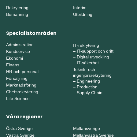
Rekrytering
Interim
Bemanning
Utbildning
Specialistområden
Administration
IT-rekrytering
–
IT-support och drift
Kundservice
–
Digital utveckling
Ekonomi
–
IT-säkerhet
Finans
Teknik- och
HR och personal
ingenjörsrekrytering
Försäljning
–
Engineering
Marknadsföring
–
Production
Chefsrekrytering
–
Supply Chain
Life Science
Våra regioner
Östra Sverige
Mellansverige
Västra Sverige
Mellanvästra Sverige