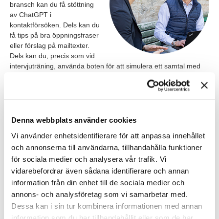
bransch kan du få stöttning
av ChatGPT i
kontaktförsöken. Dels kan du
få tips på bra öppningsfraser
eller förslag på mailtexter.
Dels kan du, precis som vid
intervjuträning, använda boten för att simulera ett samtal med
en branschkollega och träna på konversationen.
Fusk att använda AI?
All teknik har blivit – och bör alltid bli – ifrågasatt. När det gäller
Denna webbplats använder cookies
ChatGPT och jobbsökande så har kritiska röster höjts mot att
Vi använder enhetsidentifierare för att anpassa innehållet
det skulle vara ”fusk” att låta boten hjälpa till med viktiga texter
såsom CV och mail till arbetsgivare. Samtidigt finns det ingen
och annonserna till användarna, tillhandahålla funktioner
garanti att alla jobbsökare skulle skriva dessa mail själva utan
för sociala medier och analysera vår trafik. Vi
boten. Man kan ju fortfarande ta hjälp av en riktig jobbcoach
vidarebefordrar även sådana identifierare och annan
eller kompis.
information från din enhet till de sociala medier och
annons- och analysföretag som vi samarbetar med.
Kort sagt tänker i alla fall vi på TNG att teknik finns för att stödja
Dessa kan i sin tur kombinera informationen med annan
någon i sitt arbete, inte en ersättning för att utföra arbetet själv.
Det är bara du själv som känner till dina tidigare prestationer
information som du har tillhandahållit eller som de har