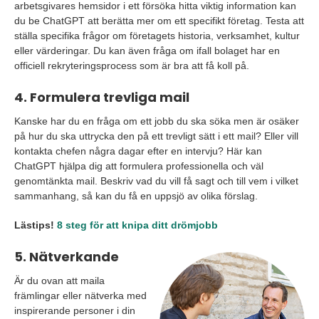
arbetsgivares hemsidor i ett försöka hitta viktig information kan
du be ChatGPT att berätta mer om ett specifikt företag. Testa att
ställa specifika frågor om företagets historia, verksamhet, kultur
eller värderingar. Du kan även fråga om ifall bolaget har en
officiell rekryteringsprocess som är bra att få koll på.
4. Formulera trevliga mail
Kanske har du en fråga om ett jobb du ska söka men är osäker
på hur du ska uttrycka den på ett trevligt sätt i ett mail? Eller vill
kontakta chefen några dagar efter en intervju? Här kan
ChatGPT hjälpa dig att formulera professionella och väl
genomtänkta mail. Beskriv vad du vill få sagt och till vem i vilket
sammanhang, så kan du få en uppsjö av olika förslag.
Lästips!
8 steg för att knipa ditt drömjobb
5. Nätverkande
Är du ovan att maila
främlingar eller nätverka med
inspirerande personer i din