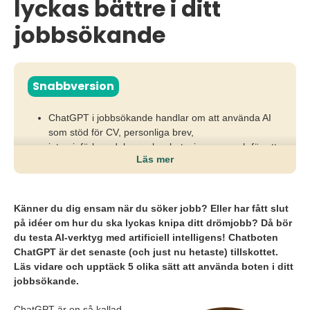
lyckas bättre i ditt
jobbsökande
Snabbversion
ChatGPT i jobbsökande handlar om att använda AI
som stöd för CV, personliga brev,
intervjuförberedelser och arbetsgivarresearch för att
Läs mer
spara tid och få bättre struktur.
Om du kopierar AI rakt av, utan att anpassa, riskerar
du skicka en generisk ansökan som inte speglar din
Känner du dig ensam när du söker jobb? Eller har fått slut
kompetens eller personlighet och därför missar
på idéer om hur du ska lyckas knipa ditt drömjobb? Då bör
arbetsgivares intresse.
du testa AI-verktyg med artificiell intelligens! Chatboten
ChatGPT är det senaste (och just nu hetaste) tillskottet.
Använd ChatGPT som bollplank, inspiration och
Läs vidare och upptäck 5 olika sätt att använda boten i ditt
strukturstöd, men anpassa alltid innehållet så att det
jobbsökande.
känns relevant, trovärdigt och personligt.
ChatGPT är en så kallad