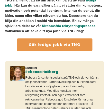
TNG fram emot att se din ansökan på ett av våra
lediga
jobb
. Här kan du vara säker på att vi sätter din kompetens,
motivation och potential i centrum. Inte hur du ser ut, din
ålder, namn eller vilket nätverk du har. Dessutom kan du
följa din ansökan i realtid via hemsidan. En av många
självklara delar av vår
fördomsfria rekryteringsprocess
.
Välkommen att söka ditt nya jobb via TNG idag!
Sök lediga jobb via TNG
Skribent
Rebecca Hallberg
Rebecca är contentspecialist på TNG och skriver främst
om jobbsökande, karriärutveckling och hur kandidater
kan stärka sina möjligheter på en föränderlig
arbetsmarknad. Med djup kunskap inom
rekryteringsmetodik och egen erfarenhet som
rekryterare har Rebecca god förståelse för hur urval,
intervjuer och bedömningar fungerar i praktiken. På
TNG:s insiktsblogg delar Rebecca guider, tips och