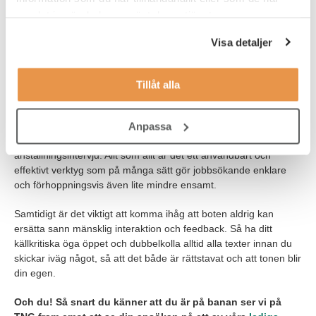
från arbetsliv och utbildning. Därför är det också bara du som
samlat in när du har använt deras tjänster.
kan bedöma ifall botens förslag till ett CV är relevanta eller
skiljer sig från sanningen. Använd därför ChatGPT med samma
Visa detaljer
förnuft som du skulle använda i vanliga fall.
En privat jobbcoach
Tillåt alla
Sammanfattningsvis kan ChatGPT fungera både som en privat
Anpassa
jobbcoach och jobbsökarassistent. Någon som hjälper dig
författa trevliga mail, ett professionellt CV och peppa dig inför en
anställningsintervju. Allt som allt är det ett användbart och
effektivt verktyg som på många sätt gör jobbsökande enklare
och förhoppningsvis även lite mindre ensamt.
Samtidigt är det viktigt att komma ihåg att boten aldrig kan
ersätta sann mänsklig interaktion och feedback. Så ha ditt
källkritiska öga öppet och dubbelkolla alltid alla texter innan du
skickar iväg något, så att det både är rättstavat och att tonen blir
din egen.
Och du! Så snart du känner att du är på banan ser vi på