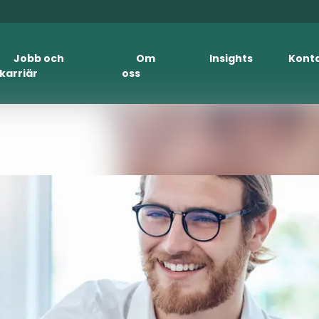
Jobb och
Om
Insights
Kont
karriär
oss