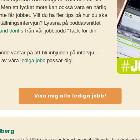
g. Men ett lyckat möte kan också vara en härlig
e får jobbet. Vill du ha fler tips på hur du ska
tällningsintervjun? Lyssna på poddavsnittet
 and dont’s
från vår jobbpodd ”Tack för din
nde väntar på att bli inbjuden på intervju –
t av våra
lediga jobb
passar dig!
Visa mig alla lediga jobb!
lberg
tspecialist på TNG och skriver främst om jobbsökande, karriärutveckl