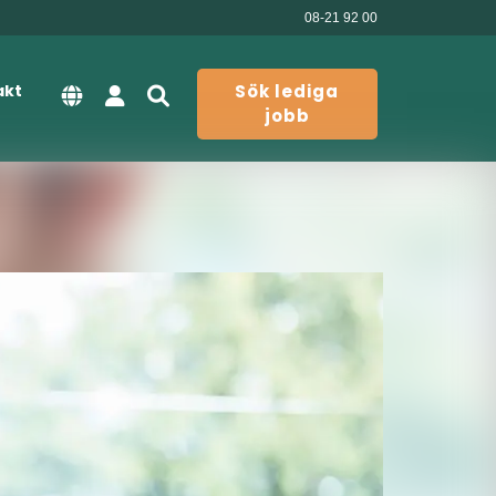
08-21 92 00
akt
Sök lediga
jobb