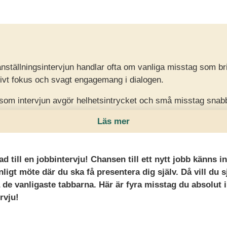
nställningsintervjun handlar ofta om vanliga misstag som br
tivt fokus och svagt engagemang i dialogen.
tersom intervjun avgör helhetsintrycket och små misstag sna
renhet.
Läs mer
ereda dig noggrant, svara konkret med exempel, visa intresse
ställa genomtänkta frågor som visar motivation.
llad till en jobbintervju! Chansen till ett nytt jobb känns 
nligt möte där du ska få presentera dig själv. Då vill du sj
 de vanligaste tabbarna. Här är fyra misstag du absolut 
rvju!