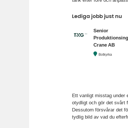
tänk efter före och anpassa 
Lediga jobb just nu
Senior
Produktionsinge
Crane AB
Botkyrka
Ett vanligt misstag under e
otydligt och gör det svårt
Dessutom försvårar det för
tydlig bild av vad du efterf