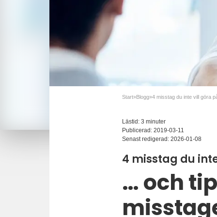
Start
»
Blogg
»
Lästid: 3 minuter
Publicerad:
2019-03-11
Senast redigerad:
2026-01-08
4 misstag du inte
… och ti
misstag