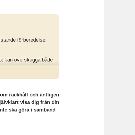
istande förberedelse,
bbt kan överskugga både
 för rollen och
inom räckhåll och äntligen
älvklart visa dig från din
inte ska göra i samband