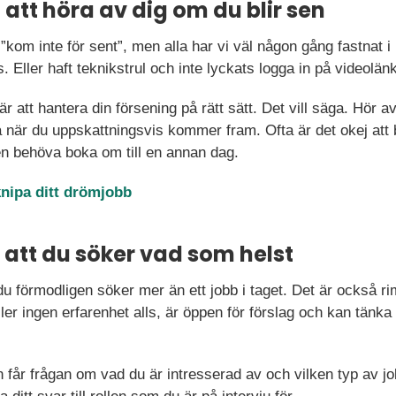
 att höra av dig om du blir sen
a ”kom inte för sent”, men alla har vi väl någon gång fastnat i 
ts. Eller haft teknikstrul och inte lyckats logga in på videolänke
 är att hantera din försening på rätt sätt. Det vill säga. Hör a
 när du uppskattningsvis kommer fram. Ofta är det okej att b
en behöva boka om till en annan dag.
 knipa ditt drömjobb
 att du söker vad som helst
 du förmodligen söker mer än ett jobb i taget. Det är också ri
ller ingen erfarenhet alls, är öppen för förslag och kan tänk
n får frågan om vad du är intresserad av och vilken typ av j