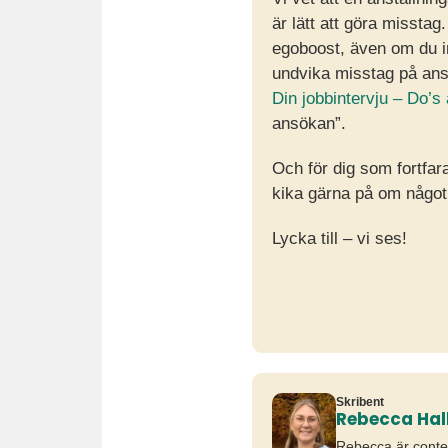
är lätt att göra missta
egoboost, även om du int
undvika misstag på ans
Din jobbintervju – Do’s
ansökan”.
Och för dig som fortfara
kika gärna på om någo
Lycka till – vi ses!
Skribent
Rebecca Hal
Rebecca är conten