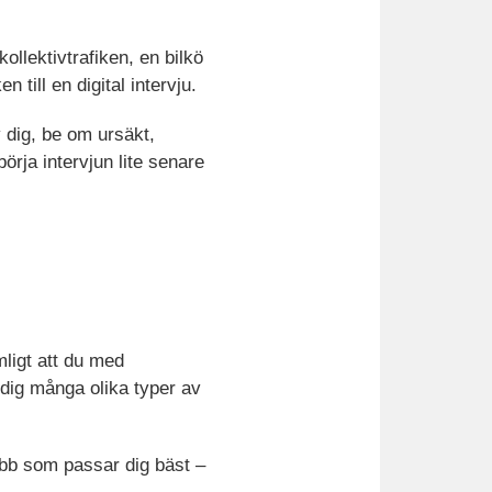
kollektivtrafiken, en bilkö
n till en digital intervju.
v dig, be om ursäkt,
örja intervjun lite senare
mligt att du med
a dig många olika typer av
obb som passar dig bäst –