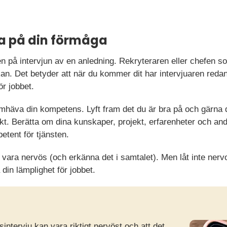
la på din förmåga
den på intervjun av en anledning. Rekryteraren eller chefen so
an. Det betyder att när du kommer dit har intervjuaren redan 
r jobbet.
ramhäva din kompetens. Lyft fram det du är bra på och gärna 
sökt. Berätta om dina kunskaper, projekt, erfarenheter och an
etent för tjänsten.
 vara nervös (och erkänna det i samtalet). Men låt inte nerv
 din lämplighet för jobbet.
gsintervju kan vara riktigt nervöst och att det