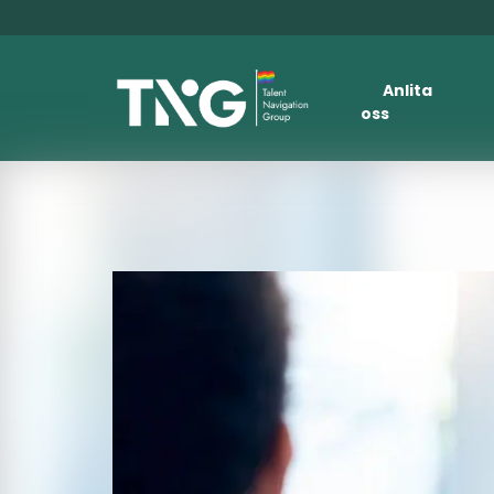
Anlita
oss