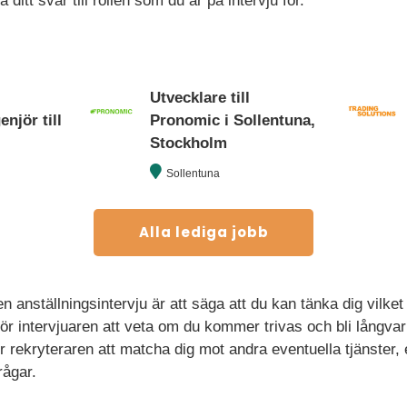
ditt svar till rollen som du är på intervju för.
Utvecklare till
njör till
Pronomic i Sollentuna,
Stockholm
Sollentuna
Alla lediga jobb
n anställningsintervju är att säga att du kan tänka dig vilket
 för intervjuaren att veta om du kommer trivas och bli långvar
 rekryteraren att matcha dig mot andra eventuella tjänster, 
rågar.