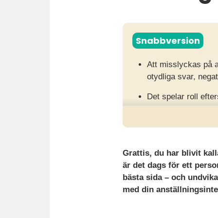
Snabbversion
Att misslyckas på a
otydliga svar, nega
Det spelar roll ef
kompetens och erfa
Det är bra att förb
arbetsgivaren samt 
Grattis, du har blivit ka
är det dags för ett perso
bästa sida – och undvika
med din anställningsinte