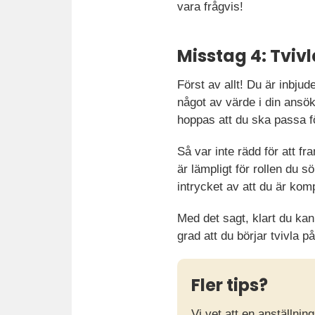
vara frågvis!
Misstag 4: Tviv
Först av allt! Du är inbju
något av värde i din ansök
hoppas att du ska passa fö
Så var inte rädd för att f
är lämpligt för rollen du 
intrycket av att du är komp
Med det sagt, klart du kan
grad att du börjar tvivla på
Fler tips?
Vi vet att en anställnin