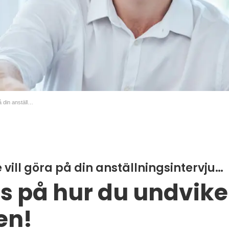
4 misstag du inte vill göra på din anställningsintervju…
 vill göra på din anställningsintervju…
ps på hur du undvike
en!