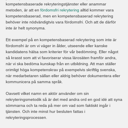
kompetensbaserade rekryteringstjänster eller anammar
metoden, är att en
fördomsfri rekrytering
alltid kommer vara
kompetensbaserad, men en kompetensbaserad rekrytering
behöver inte nödvändigtvis vara fördomsfri. Och att de därför
inte är helt synonyma.
Ett exempel på en kompetensbaserad rekrytering som inte är
fördomsfri är om vi väger in ålder, utseende eller kanske
kandidatens hälsa som kriterier för vår bedömning. Eller något
så krasst som att vi favoriserar vissa lärosäten framför andra,
när vi ska bedöma kunskap från en utbildning. Att man ställer
orimligt höga kompetenskrav på exempelvis skriftlig svenska,
när medarbetaren sällan eller aldrig behöver dokumentera eller
kommunicera på samma språk.
Oavsett vilket namn en aktör använder om sin
rekryteringsmetodik så är det med andra ord en god idé att syna
sömmarna och ta reda på mer om vad som faktiskt ingår i
tjänsten. Och inte minst hur besluten fattas i
rekryteringsprocessen.