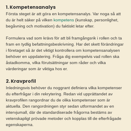
1. Kompetensanalys
Första steget är att göra en kompetensanalys. Var noga så att
du är helt säker på vilken
kompetens
(kunskap, personlighet,
begåvning och motivation) du faktiskt letar efter.
Formulera vad som krävs för att bli framgångsrik i rollen och ta
fram en tydlig befattningsbeskrivning. Har det skett förändringar
i företaget så är det viktigt kontrollera om kompetensanalysen
behöver en uppdatering. Fråga dig exempelvis vad rollen ska
åstadkomma, vilka förutsättningar som råder och vilka
värderingar som är viktiga hos er.
2. Kravprofil
Inledningsvis behöver du noggrant definiera vilka kompetenser
du efterfrågar i din rekrytering. Redan vid upprättandet av
kravprofilen rangordnar du de olika kompetenser som är
aktuella. Den rangordningen styr sedan utformandet av en
intervjumall, där de standardiserade frågorna bestäms av
vetenskapligt prövade metoder och kopplas till de efterfrågade
egenskaperna.