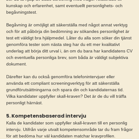
kunskap och erfarenhet, samt eventuellt personlighets- och
begåvningstest.
Begåvning är omöjligt att säkerställa med något annat verktyg
och för att påbörja din bedömning av sökandes personlighet är
test ett väldigt bra hjälpmedel. Låter du alla som söker din tjänst
genomföra tester som nästa steg har du ett mer kvalitativt
underlag att börja ditt urval i, än om du bara har kandidatens CV
och eventuella personliga brev, som båda är väldigt subjektiva
dokument.
Därefter kan du också genomföra telefonintervjuer eller
använda ett compliant screeningverktyg för att säkerställa
grundförutsättningarna och spara din och kandidaternas tid.
Vilka kandidater uppfyller skall-kraven? Det är de du vill träffa
personligt härnäst.
5. Kompetensbaserad intervju
Kalla de kandidater som uppfyller skall-kraven till en personlig
intervju. Utifrån varje utvalt kompetensområde tar du fram frågor
för att bedöma hur väl kandidaten matchar kravprofilen.