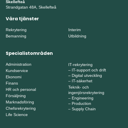
Skellefteå
Strandgatan 48A, Skellefteå
Våra tjänster
Rekrytering
Interim
Bemanning
Utbildning
Specialistområden
Administration
IT-rekrytering
–
IT-support och drift
Kundservice
–
Digital utveckling
Ekonomi
–
IT-säkerhet
Finans
Teknik- och
HR och personal
ingenjörsrekrytering
Försäljning
–
Engineering
Marknadsföring
–
Production
Chefsrekrytering
–
Supply Chain
Life Science