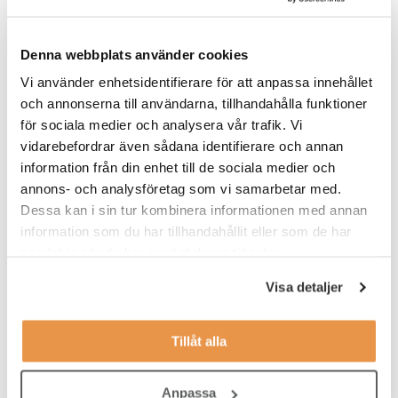
Denna webbplats använder cookies
Vi använder enhetsidentifierare för att anpassa innehållet
och annonserna till användarna, tillhandahålla funktioner
för sociala medier och analysera vår trafik. Vi
vidarebefordrar även sådana identifierare och annan
information från din enhet till de sociala medier och
annons- och analysföretag som vi samarbetar med.
Hur bedömer du kompetens vid
Dessa kan i sin tur kombinera informationen med annan
rekrytering?
information som du har tillhandahållit eller som de har
Malin Lindelöw är fil dr i psykologi och har skrivit boken
samlat in när du har använt deras tjänster.
Kompetensbaserad personalstrategi
. Den innehåller en
sammanställning över olika metoders validitet, det vill säga hur
Visa detaljer
väl de förutser den rekryterade personens prestation i den nya
rollen. Denna förmåga anges med ett värde mellan 0–1. Här
Tillåt alla
innebär 0 att det inte finns något samband alls mellan metodens
urval och faktisk prestation. Medan 1 är ett idealiskt perfekt
förutseende, som man i praktiken aldrig uppnår.
Anpassa