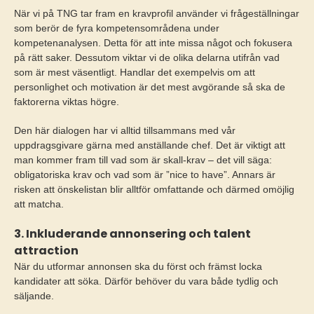
När vi på TNG tar fram en kravprofil använder vi frågeställningar
som berör de fyra kompetensområdena under
kompetenanalysen. Detta för att inte missa något och fokusera
på rätt saker. Dessutom viktar vi de olika delarna utifrån vad
som är mest väsentligt. Handlar det exempelvis om att
personlighet och motivation är det mest avgörande så ska de
faktorerna viktas högre.
Den här dialogen har vi alltid tillsammans med vår
uppdragsgivare gärna med anställande chef. Det är viktigt att
man kommer fram till vad som är skall-krav – det vill säga:
obligatoriska krav och vad som är ”nice to have”. Annars är
risken att önskelistan blir alltför omfattande och därmed omöjlig
att matcha.
3. Inkluderande annonsering och talent
attraction
När du utformar annonsen ska du först och främst locka
kandidater att söka. Därför behöver du vara både tydlig och
säljande.