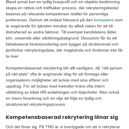
Bland annat kan en tydlig kravprofil och en objektiv bedömning
skapa en rättvis och träffsäker process, där rekryteringsbeslut
baseras på relevanta kompetenser istället för personliga
preferenser. Genom att endast fokusera på den
kompetens
som
är avgörande för tjänsten minskar du alltså risken för att bli
distraherad av andra faktorer. Till exempel kandidatens ålder,
kön, utseende eller utbildningsbakgrund. Dessutom får du ett
faktabaserat beslutsunderlag som bygger på strukturerad och
jämförbar rekryteringsdata, där magkänsla och fördomar inte får
ta över.
Kompetensbaserad rekrytering blir allt vanligare, då ”rätt person
på rätt plats” ofta är avgörande idag för ett företags eller
organisations möjligheter att lyckas med sina affärer och
uppdrag. För att lyckas med metoden krävs ofta intern
utbildning av både HR-avdelningen och linjechefer. Men också
en intern förankring och en vilja att följa en tydlig och
strukturerad rekryteringsprocess.
Kompetensbaserad rekrytering lönar sig
Och det lönar sig. På TNG är vi övertygade om att vi rekryterar