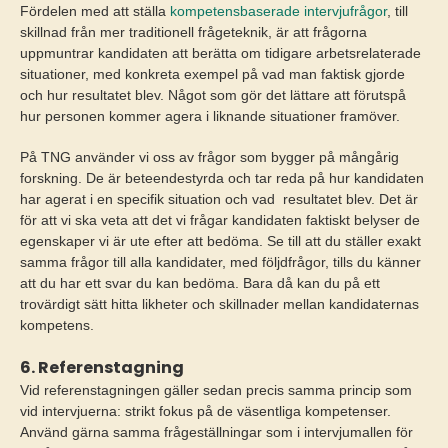
Fördelen med att ställa
kompetensbaserade intervjufrågor
, till
skillnad från mer traditionell frågeteknik, är att frågorna
uppmuntrar kandidaten att berätta om tidigare arbetsrelaterade
situationer, med konkreta exempel på vad man faktisk gjorde
och hur resultatet blev. Något som gör det lättare att förutspå
hur personen kommer agera i liknande situationer framöver.
På TNG använder vi oss av frågor som bygger på mångårig
forskning. De är beteendestyrda och tar reda på hur kandidaten
har agerat i en specifik situation och vad resultatet blev. Det är
för att vi ska veta att det vi frågar kandidaten faktiskt belyser de
egenskaper vi är ute efter att bedöma. Se till att du ställer exakt
samma frågor till alla kandidater, med följdfrågor, tills du känner
att du har ett svar du kan bedöma. Bara då kan du på ett
trovärdigt sätt hitta likheter och skillnader mellan kandidaternas
kompetens.
6. Referenstagning
Vid referenstagningen gäller sedan precis samma princip som
vid intervjuerna: strikt fokus på de väsentliga kompetenser.
Använd gärna samma frågeställningar som i intervjumallen för