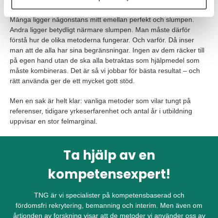
Med andra ord finns det ingen metod som är helt tillförlitlig.
Många ligger någonstans mitt emellan perfekt och slumpen.
Andra ligger betydligt närmare slumpen. Man måste därför
förstå hur de olika metoderna fungerar. Och varför. Då inser
man att de alla har sina begränsningar. Ingen av dem räcker till
på egen hand utan de ska alla betraktas som hjälpmedel som
måste kombineras. Det är så vi jobbar för bästa resultat – och
rätt använda ger de ett mycket gott stöd.
Men en sak är helt klar: vanliga metoder som vilar tungt på
referenser, tidigare yrkeserfarenhet och antal år i utbildning
uppvisar en stor felmarginal.
Ta hjälp av en
kompetensexpert!
TNG är vi specialister på kompetensbaserad och
fördomsfri rekrytering, bemanning och interim. Men även om
årtionden av forskning visar att de metoder vi använder oss av