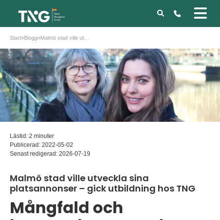
Start
»
Blogg
»
Malmö stad ville utveckla sina platsannonser – gick utbildning hos TNG
Lästid: 2 minuter
Publicerad:
2022-05-02
Senast redigerad:
2026-07-19
Malmö stad ville utveckla sina
platsannonser – gick utbildning hos TNG
Mångfald och