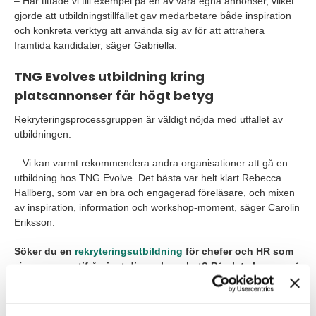
– Här tittade vi till exempel på en av våra egna annonser, vilket
gjorde att utbildningstillfället gav medarbetare både inspiration
och konkreta verktyg att använda sig av för att attrahera
framtida kandidater, säger Gabriella.
TNG Evolves utbildning kring
platsannonser får högt betyg
Rekryteringsprocessgruppen är väldigt nöjda med utfallet av
utbildningen.
– Vi kan varmt rekommendera andra organisationer att gå en
utbildning hos TNG Evolve. Det bästa var helt klart Rebecca
Hallberg, som var en bra och engagerad föreläsare, och mixen
av inspiration, information och workshop-moment, säger Carolin
Eriksson.
Söker du en
rekryteringsutbildning
för chefer och HR som
v
i
anpassar utifrån just din verksamhet? På plats hos er, på
distans alternativt i våra lokaler
i Stockholm, Göteborg, Malmö eller Örebro? Med våra
rekryteringsutbildningar för företag skräddarsyr vi snabbt,