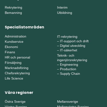
Rekrytering
Interim
Bemanning
Utbildning
Specialistområden
Administration
IT-rekrytering
–
IT-support och drift
Kundservice
–
Digital utveckling
Ekonomi
–
IT-säkerhet
Finans
Teknik- och
HR och personal
ingenjörsrekrytering
Försäljning
–
Engineering
Marknadsföring
–
Production
Chefsrekrytering
–
Supply Chain
Life Science
Våra regioner
Östra Sverige
Mellansverige
Västra Sverige
Mellanvästra Sverige