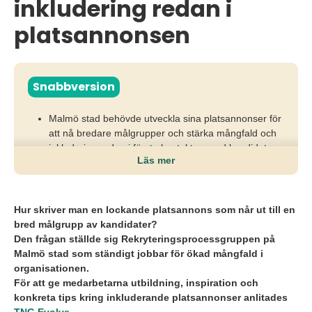
inkludering redan i
platsannonsen
Snabbversion
Malmö stad behövde utveckla sina platsannonser för
att nå bredare målgrupper och stärka mångfald och
inkludering redan i första kontakten med kandidater.
Läs mer
Genom en utbildning med TNG Evolve fick HR och
kommunikation konkreta verktyg, insikter och träning
i inkluderande språk, struktur och kandidatattraktion.
Hur skriver man en lockande platsannons som når ut till en
bred målgrupp av kandidater?
Resultatet blev ökad kunskap, mer träffsäkra
Den frågan ställde sig Rekryteringsprocessgruppen på
platsannonser och bättre förutsättningar att attrahera
Malmö stad som ständigt jobbar för ökad mångfald i
en mångfald av kompetenser som speglar stadens
organisationen.
invånare.
För att ge medarbetarna utbildning, inspiration och
konkreta tips kring inkluderande platsannonser anlitades