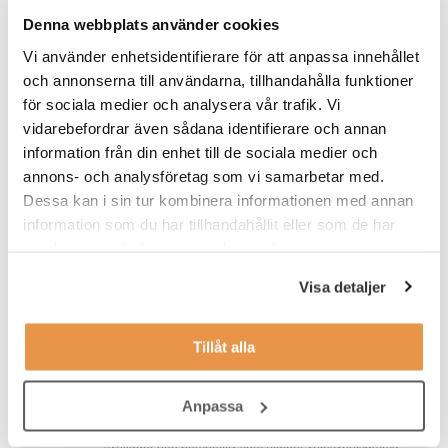
enkelt och kostnadseffektivt utbildningar inom fördomsfri
Denna webbplats använder cookies
kompetensbaserad rekrytering. Kontakta oss så berättar vi
mer!
Vi använder enhetsidentifierare för att anpassa innehållet
och annonserna till användarna, tillhandahålla funktioner
för sociala medier och analysera vår trafik. Vi
Se hela vårt kursutbud här!
vidarebefordrar även sådana identifierare och annan
information från din enhet till de sociala medier och
annons- och analysföretag som vi samarbetar med.
Dessa kan i sin tur kombinera informationen med annan
Skribent
Hanna Flink
information som du har tillhandahållit eller som de har
samlat in när du har använt deras tjänster.
Hanna är content manager på Talent Navigation Group
och ansvarar för att utveckla innehåll som stärker TNG:s
kommunikation och varumärke. Med bakgrund från
Visa detaljer
utbildnings- och byggsektorn har hon god insikt i hur
kompetensbehov uppstår och förändras i olika
branscher. På TNG:s insiktsblogg skriver Hanna om
Tillåt alla
karriärfrågor, ledarskap, samt de utmaningar som
kunder och kandidater möter i sin vardag. Hon har ett
särskilt fokus på ingenjörs- och teknikrekrytering och
Anpassa
kombinerar trendspaning med konkreta råd till
arbetsgivare, ingenjörer och konsulter. I sina texter
synliggör hon perspektiv som hjälper yrkesverksamma