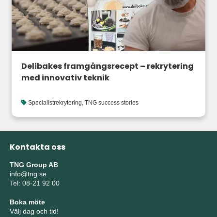
Delibakes framgångsrecept – rekrytering
med innovativ teknik
Specialistrekrytering
,
TNG success stories
Kontakta oss
TNG Group AB
info@tng.se
Tel: 08-21 92 00
Boka möte
Välj dag och tid!