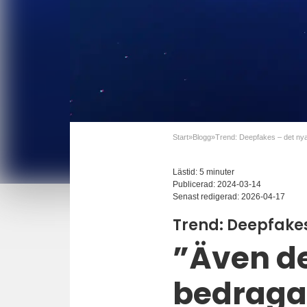
Start
»
Blogg
»
Lästid: 5 minuter
Publicerad:
2024-03-14
Senast redigerad:
2026-04-17
Trend: Deepfakes
”Även d
bedraga