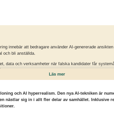
ring innebär att bedragare använder AI-genererade ansikten o
l och bli anställda.
het, data och verksamheter när falska kandidater får system
vårare att upptäcka.
Läs mer
r stärka verifiering, bakgrundskontroller och rekryteringsr
ig granskning och säkerhetskompetens.
loning och AI hyperrealism. Den nya AI-tekniken är nume
en nästlar sig in i allt fler delar av samhället. Inklusive 
sitioner.