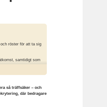
ch röster för att ta sig
åtkomst, samtidigt som
utiner samt kombinera
ra så träffsäker – och
rekrytering, där bedragare