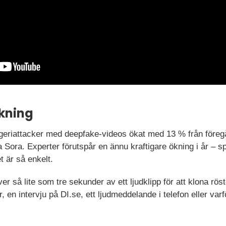
kning
eriattacker med deepfake-videos ökat med 13 % från föregå
ora. Experter förutspår en ännu kraftigare ökning i år – spe
t är så enkelt.
 så lite som tre sekunder av ett ljudklipp för att klona rö
, en intervju på DI.se, ett ljudmeddelande i telefon eller varf