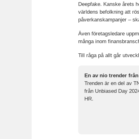
Deepfake. Kanske årets he
världens befolkning att r
påverkanskampanjer – skap
Även företagsledare uppm
många inom finansbransche
Till råga på allt går utvec
En av nio trender frå
Trenden är en del av T
från Unbiased Day 2024 
HR.