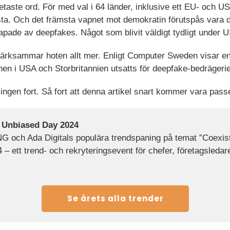
taste ord. För med val i 64 länder, inklusive ett EU- och 
östa. Och det främsta vapnet mot demokratin förutspås vara 
ade av deepfakes. Något som blivit väldigt tydligt under U
ärksammar hoten allt mer. Enligt Computer Sweden visar en
n i USA och Storbritannien utsatts för deepfake-bedrägerie
klingen fort. Så fort att denna artikel snart kommer vara pass
n Unbiased Day 2024
NG och Ada Digitals populära trendspaning på temat ”Coexis
– ett trend- och rekryteringsevent för chefer, företagsledar
Se årets alla trender