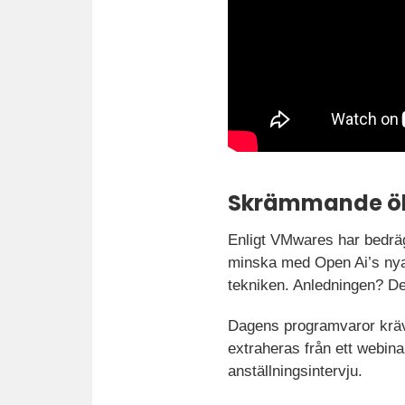
Skrämmande ö
Enligt VMwares har bedräg
minska med Open Ai’s nya S
tekniken. Anledningen? De
Dagens programvaror kräver
extraheras från ett webinar
anställningsintervju.