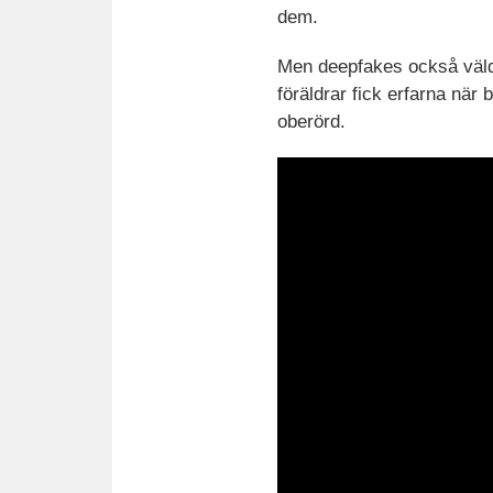
dem.
Men deepfakes också väld
föräldrar fick erfarna när
oberörd.