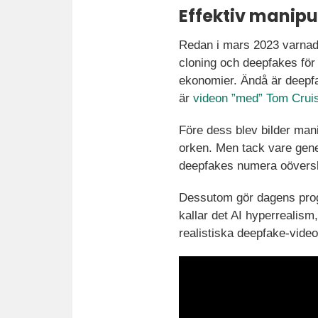
Effektiv manipu
Redan i mars 2023 varnad
cloning och deepfakes för
ekonomier. Ändå är deepfa
är
videon ”med” Tom Crui
Före dess blev bilder man
orken. Men tack vare gene
deepfakes numera oövers
Dessutom gör dagens progr
kallar det AI hyperrealism
realistiska deepfake-vid