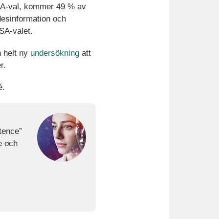
USA-val, kommer 49 % av
desinformation och
SA-valet.
 helt ny
undersökning
att
r.
é.
tence”
e och