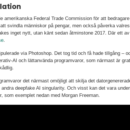
lation
e amerikanska Federal Trade Commission för att bedragare 
 att svindla människor på pengar, men också påverka valres
kes inget nytt, utan känt sedan åtminstone 2017. Där ett 
se
.
ipulerade via Photoshop. Det tog tid och få hade tillgång –
rativ-AI och lättanvända programvaror, som närmast är grati
kådlig.
amvaror det närmast omöjligt att skilja det datorgenererade
, andra deepfake AI singularity. Och visst kan det vara underh
eor, som exemplet nedan med Morgan Freeman.