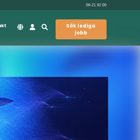
08-21 92 00
akt
Sök lediga
jobb