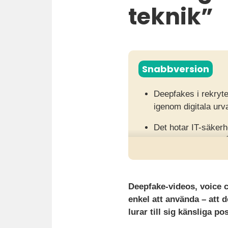
teknik”
Snabbversion
Deepfakes i rekryte
igenom digitala urva
Det hotar IT-säker
tekniken blir allt s
Arbetsgivare behöve
teknik med mänskl
Deepfake-videos, voice c
enkel att använda – att d
lurar till sig känsliga po