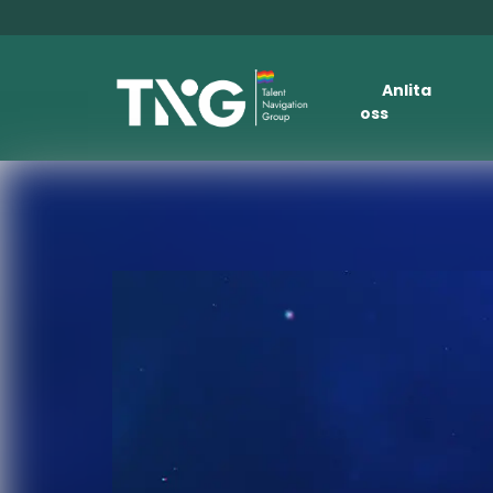
Anlita
oss