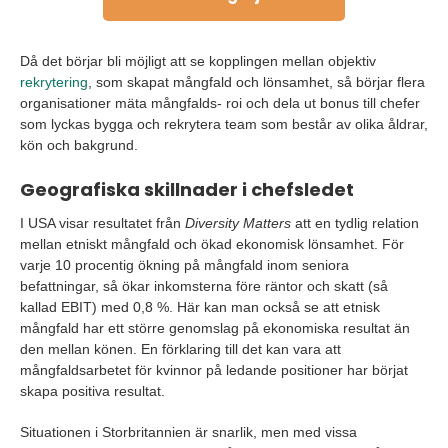
Då det börjar bli möjligt att se kopplingen mellan objektiv
rekrytering
, som skapat mångfald och lönsamhet, så börjar flera
organisationer mäta mångfalds- roi och dela ut bonus till chefer
som lyckas bygga och rekrytera team som består av olika åldrar,
kön och bakgrund.
Geografiska skillnader i chefsledet
I USA visar resultatet från
Diversity Matters
att en tydlig relation
mellan etniskt mångfald och ökad ekonomisk lönsamhet. För
varje 10 procentig ökning på mångfald inom seniora
befattningar, så ökar inkomsterna före räntor och skatt (så
kallad EBIT) med 0,8 %. Här kan man också se att etnisk
mångfald har ett större genomslag på ekonomiska resultat än
den mellan könen. En förklaring till det kan vara att
mångfaldsarbetet för kvinnor på ledande positioner har börjat
skapa positiva resultat.
Situationen i Storbritannien är snarlik, men med vissa