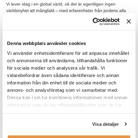
Vi lever idag i en global värld, så det är egentligen ingen
världsnyhet att mångfald – med erfarenheter från jordens alla
hörn – bidrar till konkurrenskraft. Förhoppningsvis inser företag
att den här trenden är viktig. Och att det inte är aktuellt att inte
försöka. Nu handlar det om att företag måste börja rekrytera
fördomsfritt med
arbetspsykologiska screeningtester
och hitta
oväntade kandidater genom en mer objektiv
Denna webbplats använder cookies
rekryteringsprocess. För en sak är säker: Det ger klirr i
Vi använder enhetsidentifierare för att anpassa innehållet
företagskassan. Mångfaldsrekrytering lönar sig helt enkelt.
och annonserna till användarna, tillhandahålla funktioner
för sociala medier och analysera vår trafik. Vi
Vill du veta mer om mångfaldsrekrytering?
Hör av dig
! På
vidarebefordrar även sådana identifierare och annan
TNG arbetar vi varje dag med
fördomsfri rekrytering
som
bidrar till mångfald på arbetsplatser.
information från din enhet till de sociala medier och
annons- och analysföretag som vi samarbetar med.
Dessa kan i sin tur kombinera informationen med annan
Skribent
Charlotte Ulvros
information som du har tillhandahållit eller som de har
samlat in när du har använt deras tjänster.
Charlotte är marknads- och digitalchef på Talent
Navigation Group och ansvarar för marknadsföring,
varumärke och digitala utveckling. Med bakgrund inom
Visa detaljer
media och e-handel leder hon ett specialistteam inom
digital marknadsföring, webb, content och analys. Hon