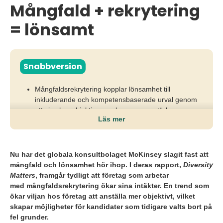
Mångfald + rekrytering
= lönsamt
Snabbversion
Mångfaldsrekrytering kopplar lönsamhet till
inkluderande och kompetensbaserade urval genom
att visa hur objektiva urvalsprocesser stärker
Läs mer
prestation, innovation och affärsresultat.
Utan tydlig uppföljning riskerar organisationer att
fastna i magkänsla, omedveten bias och
Nu har det globala konsultbolaget McKinsey slagit fast att
rekryteringsbeslut som varken gynnar mångfald eller
mångfald och lönsamhet hör ihop. I deras rapport,
Diversity
affär.
Matters
, framgår tydligt att företag som arbetar
med mångfaldsrekrytering ökar sina intäkter. En trend som
För att lyckas behöver arbetsgivare mäta rekrytering
ökar viljan hos företag att anställa mer objektivt, vilket
med data, sätta tydliga mål och använda metoder
skapar möjligheter för kandidater som tidigare valts bort på
som gör effekten på resultat synlig.
fel grunder.