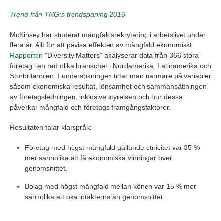
Trend från TNG:s trendspaning 2016
McKinsey har studerat mångfaldsrekrytering i arbetslivet under
flera år. Allt för att påvisa effekten av mångfald ekonomiskt.
Rapporten
”Diversity Matters” analyserar data från 366 stora
företag i en rad olika branscher i Nordamerika, Latinamerika och
Storbritannien. I undersökningen tittar man närmare på variabler
såsom ekonomiska resultat, lönsamhet och sammansättningen
av företagsledningen, inklusive styrelsen och hur dessa
påverkar mångfald och företags framgångsfaktorer.
Resultaten talar klarspråk:
Företag med högst mångfald gällande etnicitet var 35 %
mer sannolika att få ekonomiska vinningar över
genomsnittet.
Bolag med högst mångfald mellan könen var 15 % mer
sannolika att öka intäkterna än genomsnittet.