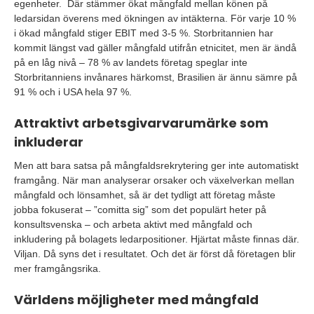
egenheter. Där stämmer ökat mångfald mellan könen på
ledarsidan överens med ökningen av intäkterna. För varje 10 %
i ökad mångfald stiger EBIT med 3-5 %. Storbritannien har
kommit längst vad gäller mångfald utifrån etnicitet, men är ändå
på en låg nivå – 78 % av landets företag speglar inte
Storbritanniens invånares härkomst, Brasilien är ännu sämre på
91 % och i USA hela 97 %.
Attraktivt arbetsgivarvarumärke som
inkluderar
Men att bara satsa på mångfaldsrekrytering ger inte automatiskt
framgång. När man analyserar orsaker och växelverkan mellan
mångfald och lönsamhet, så är det tydligt att företag måste
jobba fokuserat – ”comitta sig” som det populärt heter på
konsultsvenska – och arbeta aktivt med mångfald och
inkludering på bolagets ledarpositioner. Hjärtat måste finnas där.
Viljan. Då syns det i resultatet. Och det är först då företagen blir
mer framgångsrika.
Världens möjligheter med mångfald