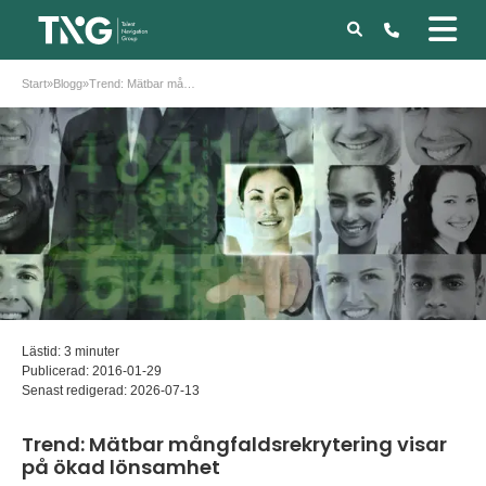
Start
»
Blogg
»
Trend: Mätbar mångfaldsrekrytering visar på ökad lönsamhet
Lästid: 3 minuter
Publicerad:
2016-01-29
Senast redigerad:
2026-07-13
Trend: Mätbar mångfaldsrekrytering visar
på ökad lönsamhet